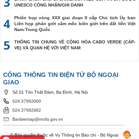
3
UNESCO CÔNG NHẬN/GHI DANH
Phiên họp vòng XXX giai đoạn II cấp Chủ tịch Ủy ban
4
Liên họp phân giới cắm mốc biên giới trên đất liền Việt
Nam-Trung Quốc
5
THÔNG TIN CHUNG VỀ CỘNG HÒA CABO VERDE (CÁP-
VE) VÀ QUAN HỆ VỚI VIỆT NAM
CỔNG THÔNG TIN ĐIỆN TỬ BỘ NGOẠI
GIAO
Số 01 Tôn Thất Đàm, Ba Đình, Hà Nội
024.37992000
024.37992682
Banbientap@mofa.gov.vn
© Bản quyền thuộc về Vụ Thông tin Báo chí - Bộ Ngoại Giao