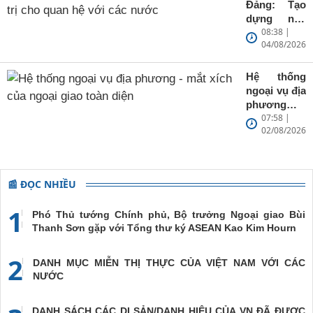
giao
Đảng: Tạo
dựng nền
08:38 |
tảng chính
04/08/2026
trị cho quan
hệ với các
nước
Hệ thống
ngoại vụ địa
phương -
07:58 |
mắt xích
02/08/2026
của ngoại
giao toàn
diện
📰 ĐỌC NHIỀU
1
Phó Thủ tướng Chính phủ, Bộ trưởng Ngoại giao Bùi
Thanh Sơn gặp với Tổng thư ký ASEAN Kao Kim Hourn
2
DANH MỤC MIỄN THỊ THỰC CỦA VIỆT NAM VỚI CÁC
NƯỚC
DANH SÁCH CÁC DI SẢN/DANH HIỆU CỦA VN ĐÃ ĐƯỢC