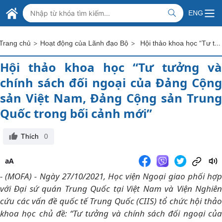
Skip to Main Content
BỘ NGOẠI GIAO VIỆT NAM
ENG
MINISTRY OF FOREIGN AFFAIRS
>
>
Hội thảo khoa học “Tư tưởng và chính sách đối ngoại của Đảng Cộng sản Việt Nam, Đảng Cộng sản Trung Quốc trong bối cảnh mới”
Trang chủ
Hoạt động của Lãnh đạo Bộ
Hội thảo khoa học “Tư tưởng và
chính sách đối ngoại của Đảng Cộng
sản Việt Nam, Đảng Cộng sản Trung
Quốc trong bối cảnh mới”
Thích
0
aA
- (MOFA) - Ngày 27/10/2021, Học viện Ngoại giao phối hợp
với Đại sứ quán Trung Quốc tại Việt Nam và Viện Nghiên
cứu các vấn đề quốc tế Trung Quốc (CIIS) tổ chức hội thảo
khoa học chủ đề: “Tư tưởng và chính sách đối ngoại của