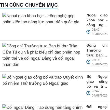
TIN CÙNG CHUYÊN MỤC
Ngoại giao
khoa học -
công nghệ
08:49 |
góp phần
05/08/2026
kiến tạo
năng lực
phát triển
Đồng chí
quốc gia
Thường
trực Ban bí
03:14 |
thư Trần
05/08/2026
Cẩm Tú dự
và phát biểu
chỉ đạo
Bộ Ngoại
phiên họp
giao công
toàn thể về
bố và trao
đối ngoại
08:47 |
Quyết định
Đảng và đối
04/08/2026
bổ nhiệm
ngoại nhân
Thứ trưởng
dân
Bộ Ngoại
Đối ngoại