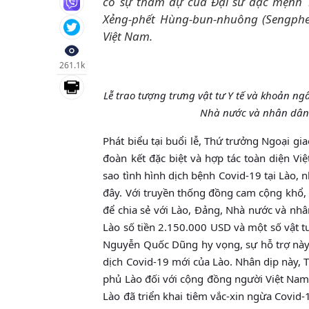
có sự tham dự của Đại sứ đặc mệnh 
Xẻng-phết Hùng-bun-nhuông (Sengphe
Việt Nam.
261.1k
Lễ trao tượng trưng vật tư Y tế và khoản 
Nhà nước và nhân dân L
Phát biểu tại buổi lễ, Thứ trưởng Ngoại g
đoàn kết đặc biệt và hợp tác toàn diện V
sao tình hình dịch bệnh Covid-19 tại Lào, 
đây. Với truyền thống đồng cam cộng khổ,
để chia sẻ với Lào, Đảng, Nhà nước và nh
Lào số tiền 2.150.000 USD và một số vật t
Nguyễn Quốc Dũng hy vọng, sự hỗ trợ này 
dịch Covid-19 mới của Lào. Nhân dịp này,
phủ Lào đối với cộng đồng người Việt Nam 
Lào đã triển khai tiêm vắc-xin ngừa Covid