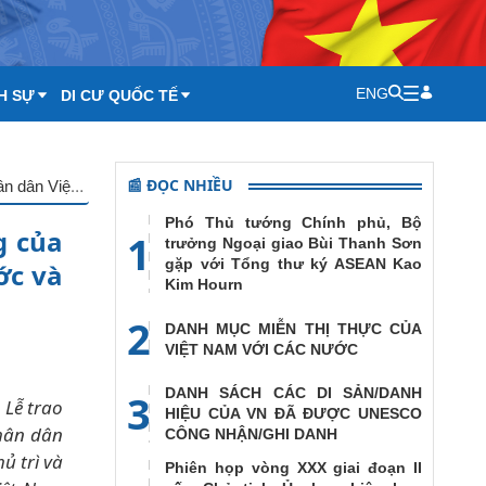
ENG
H SỰ
DI CƯ QUỐC TẾ
📰 ĐỌC NHIỀU
Lễ trao tượng trưng vật tư Y tế và khoản ngân sách quà tặng của Đảng, Nhà nước và nhân dân Việt Nam hỗ trợ Đảng, Nhà nước và nhân dân Lào ứng phó đợt dịch Covid-19 mới
Phó Thủ tướng Chính phủ, Bộ
g của
1
trưởng Ngoại giao Bùi Thanh Sơn
gặp với Tổng thư ký ASEAN Kao
ớc và
Kim Hourn
2
DANH MỤC MIỄN THỊ THỰC CỦA
VIỆT NAM VỚI CÁC NƯỚC
DANH SÁCH CÁC DI SẢN/DANH
3
 Lễ trao
HIỆU CỦA VN ĐÃ ĐƯỢC UNESCO
hân dân
CÔNG NHẬN/GHI DANH
ủ trì và
Phiên họp vòng XXX giai đoạn II