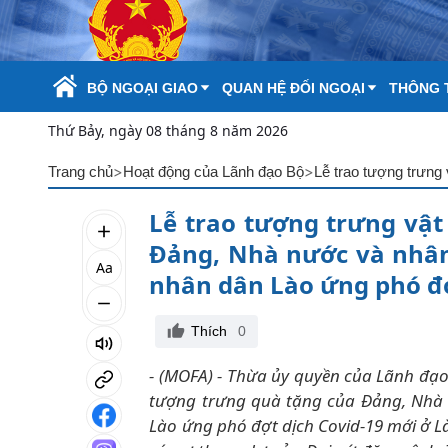
Skip to Main Content
BỘ NGOẠI GIAO
QUAN HỆ ĐỐI NGOẠI
THÔNG T
Thứ Bảy, ngày 08 tháng 8 năm 2026
>
>
Trang chủ
Hoạt động của Lãnh đạo Bộ
Lễ trao tượng trưng vật
Đảng, Nhà nước và nhân
Aa
nhân dân Lào ứng phó đợ
Thích
0
- (MOFA) - Thừa ủy quyền của Lãnh đạo
tượng trưng quà tặng của Đảng, Nhà
Lào ứng phó đợt dịch Covid-19 mới ở L