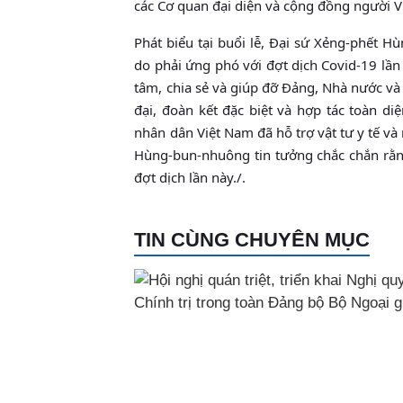
các Cơ quan đại diện và cộng đồng người V
Phát biểu tại buổi lễ, Đại sứ Xẻng-phết
do phải ứng phó với đợt dịch Covid-19 lầ
tâm, chia sẻ và giúp đỡ Đảng, Nhà nước và
đại, đoàn kết đặc biệt và hợp tác toàn d
nhân dân Việt Nam đã hỗ trợ vật tư y tế v
Hùng-bun-nhuông tin tưởng chắc chắn rằng
đợt dịch lần này./.
TIN CÙNG CHUYÊN MỤC