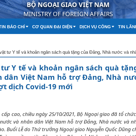
BỘ NGOẠI GIAO VIỆT NAM
MINISTRY OF FOREIGN AFFAIRS
IN BÁO CHÍ
CƠ QUAN ĐẠI DIỆN
DỊCH VỤ CÔNG
TIN LÃN
 tư Y tế và khoản ngân sách quà tặn
 dân Việt Nam hỗ trợ Đảng, Nhà nư
t dịch Covid-19 mới
 cấp cao, chiều ngày 25/10/2021, Bộ Ngoại giao đã tổ chức
 nước và nhân dân Việt Nam hỗ trợ Đảng, Nhà nước và n
ào. Buổi Lễ do Thứ trưởng Ngoại giao Nguyễn Quốc Dũng ch