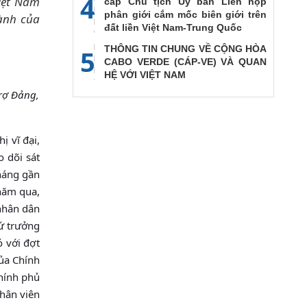
4
iệt Nam
cấp Chủ tịch Ủy ban Liên họp
phân giới cắm mốc biên giới trên
ành của
đất liền Việt Nam-Trung Quốc
THÔNG TIN CHUNG VỀ CỘNG HÒA
5
CABO VERDE (CÁP-VE) VÀ QUAN
HỆ VỚI VIỆT NAM
rợ Đảng,
ị vĩ đại,
 dõi sát
tháng gần
năm qua,
nhân dân
hứ trưởng
 với đợt
ủa Chính
Chính phủ
nhân viên