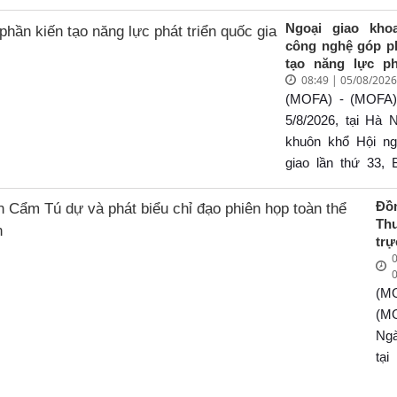
ngành Ngoại giao trong tình hình
Aus
N
Th
Ngoại giao kho
củ
nư
Bộ
công nghệ góp p
Bí 
và 
gia
tạo năng lực ph
tị
s
Mạ
08:49 | 05/08/202
quốc gia
Tô
KL
(MOFA) - (MOFA)
Cư
16/
5/8/2026, tại Hà N
trư
c
khuôn khổ Hội ng
chu
Chí
giao lần thứ 33, 
th
tiế
giao tổ chức Ph
Nh
hiệ
“Ngoại giao khoa h
Đồ
tới
Th
s
nghệ góp phần k
của
trự
CT
năng lực phát tr
th
0
th
Ba
gia”. Phiên họ
tị
Cẩ
về
trưởng Ngoại giao
Tô 
(M
và
cư
Trung, Uỷ viên Ba
bi
(M
đạ
nâ
Trung ương về ph
Ng
họ
hiệ
khoa học, công n
tại
th
ng
mới sáng tạo và c
tro
ng
tr
số và Bộ trưởng