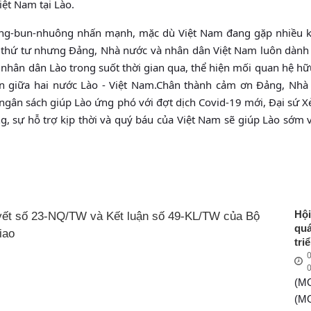
iệt Nam tại Lào.
 Hùng-bun-nhuông nhấn mạnh, mặc dù Việt Nam đang gặp nhiều 
n thứ tư nhưng Đảng, Nhà nước và nhân dân Việt Nam luôn dành
 nhân dân Lào trong suốt thời gian qua, thể hiện mối quan hệ hữ
iện giữa hai nước Lào - Việt Nam.Chân thành cảm ơn Đảng, Nhà
à ngân sách giúp Lào ứng phó với đợt dịch Covid-19 mới, Đại sứ 
, sự hỗ trợ kịp thời và quý báu của Việt Nam sẽ giúp Lào sớm 
Hộ
quá
tr
0
Ng
s
(M
NQ
Kết
(M