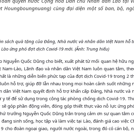
Toàn quyền nước Cộng hòa Dân chủ Nhân dân Lào tại V
t Houngboungnuang) cùng đại diện một số ban, bộ, ng
ngân sách quà tặng của Đảng, Nhà nước và nhân dân Việt Nam hỗ t
ào ứng phó đợt dịch Covid-19 mới. (Ảnh: Trung hiếu)
iao Nguyễn Quốc Dũng cho biết, xuất phát từ mối quan hệ hữu ngh
iệt Nam-Lào, Lãnh đạo và nhân dân Việt Nam luôn quan tâm, theo
nhất là những diễn biến phức tạp của đợt dịch Covid-19 trong 2 
 luôn hỗ trợ, giúp đỡ lẫn nhau trong mọi hoàn cảnh suốt những 
ân dân Việt Nam quyết định hỗ trợ khẩn cấp Đảng, Nhà nước và 
ư y tế để sử dụng trong công tác phòng chống dịch Covid-19. T
sẽ góp phần động viên, đóng góp thiết thực vào nỗ lực ứng phó
 Thứ trưởng Nguyễn Quốc Dũng trân trọng cảm ơn sự quan tâm c
đang sinh sống, học tập và làm việc tại Lào, đánh giá cao việc 
-19 cho đoàn ngoại giao, người nước ngoài, trong đó có cán bộ, 