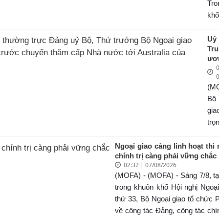
49
Tro
c
khổ
Ch
Ng
tr
lần
Uỷ
Đả
Tr
Bộ
ch
ươ
gia
7/
0
Đả
Ng
B
tổ 
(M
th
ng
tr
Bộ
uỷ
tri
gi
tr
kh
tr
Ng
quy
thi
Ng
NQ
lờ
Ngoại giao càng linh hoạt thì
Mạ
chính trị càng phải vững chắc
ngà
Cư
vấ
02:32 | 07/08/2026
lờ
2/8
vi
(MOFA) - (MOFA) - Sáng 7/8, tạ
vấ
c
ươ
ch
trong khuôn khổ Hội nghị Ngoại
Chí
Ph
th
thứ 33, Bộ Ngoại giao tổ chức 
cô
thư
Nh
về công tác Đảng, công tác chín
ng
tới
Đản