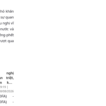
khó khăn
 sự quan
u nghị vĩ
 nước và
Xẻng-phết
vượt qua
i nghị
n triệt,
iển khai
9:19 |
hị quyết
08/08/2026
ố 23-
OFA) -
/TW và
 luận số
OFA) -