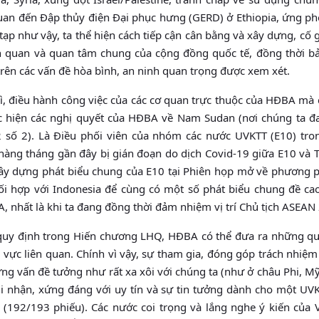
quan đến Đập thủy điện Đại phục hưng (GERD) ở Ethiopia, ứng ph
p như vậy, ta thể hiện cách tiếp cận cân bằng và xây dựng, cố
n quan và quan tâm chung của cộng đồng quốc tế, đồng thời bả
trên các vấn đề hòa bình, an ninh quan trọng được xem xét.
ì, điều hành công việc của các cơ quan trực thuộc của HĐBA mà
ực hiện các nghị quyết của HĐBA về Nam Sudan (nơi chúng ta đa
2 số 2). Là Điều phối viên của nhóm các nước UVKTT (E10) tro
 hàng tháng gần đây bị gián đoạn do dịch Covid-19 giữa E10 và
 xây dựng phát biểu chung của E10 tại Phiên họp mở về phương 
 hợp với Indonesia để cùng có một số phát biểu chung đề cao 
, nhất là khi ta đang đồng thời đảm nhiệm vị trí Chủ tịch ASEAN
quy định trong Hiến chương LHQ, HĐBA có thể đưa ra những qu
u vực liên quan. Chính vì vậy, sự tham gia, đóng góp trách nhiệm
hững vấn đề tưởng như rất xa xôi với chúng ta (như ở châu Phi, Mỹ
i nhận, xứng đáng với uy tín và sự tin tưởng dành cho một UV
i (192/193 phiếu). Các nước coi trọng và lắng nghe ý kiến của 