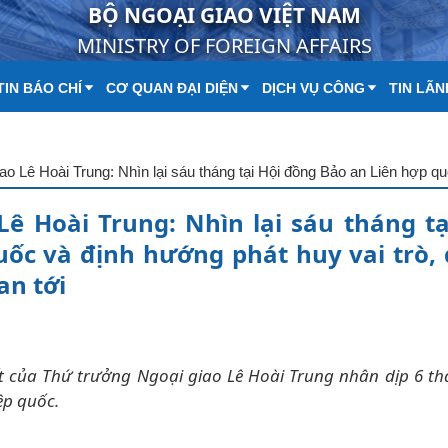
BỘ NGOẠI GIAO VIỆT NAM
MINISTRY OF FOREIGN AFFAIRS
IN BÁO CHÍ
CƠ QUAN ĐẠI DIỆN
DỊCH VỤ CÔNG
TIN LÃN
ê Hoài Trung: Nhìn lại sáu tháng tạ
ốc và định hướng phát huy vai trò,
an tới
iết của Thứ trưởng Ngoại giao Lê Hoài Trung nhân dịp 6 th
ệp quốc.