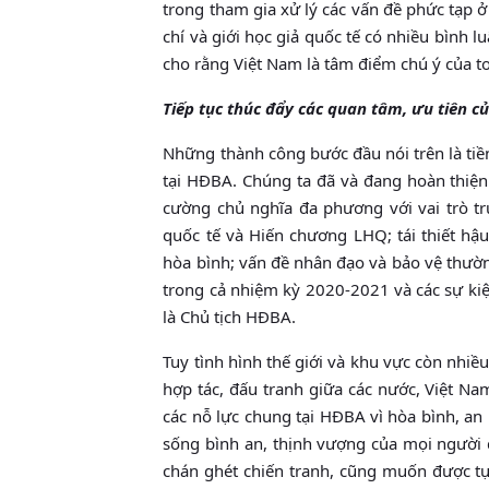
trong tham gia xử lý các vấn đề phức tạp
chí và giới học giả quốc tế có nhiều bình 
cho rằng Việt Nam là tâm điểm chú ý của toà
Tiếp tục thúc đẩy các quan tâm, ưu tiên c
Những thành công bước đầu nói trên là tiề
tại HĐBA. Chúng ta đã và đang hoàn thiện
cường chủ nghĩa đa phương với vai trò tr
quốc tế và Hiến chương LHQ; tái thiết hậ
hòa bình; vấn đề nhân đạo và bảo vệ thườ
trong cả nhiệm kỳ 2020-2021 và các sự kiệ
là Chủ tịch HĐBA.
Tuy tình hình thế giới và khu vực còn nhiề
hợp tác, đấu tranh giữa các nước, Việt N
các nỗ lực chung tại HĐBA vì hòa bình, an n
sống bình an, thịnh vượng của mọi người 
chán ghét chiến tranh, cũng muốn được tự