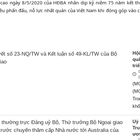
p cao ngày 8/5/2020 của HĐBA nhân dịp kỷ niệm 75 năm kết th
tiêu phấn đấu, nỗ lực nhất quán của Việt Nam khi đóng góp vào 
Hộ
quá
tr
0
Ng
s
(M
NQ
Kết
(M
49
Tro
c
khổ
Ch
Ng
tr
lần
Uỷ
Đả
Tr
Bộ
ch
ươ
gia
7/
0