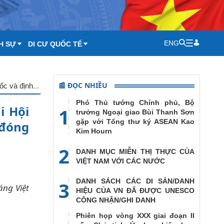
ENG
H SỰ
DI CƯ QUỐC TẾ
📰 ĐỌC NHIỀU
Thứ trưởng Ngoại giao Lê Hoài Trung: Nhìn lại sáu tháng tại Hội đồng Bảo an Liên hợp quốc và định hướng phát huy vai trò, đóng góp của Việt Nam thời gian tới
Phó Thủ tướng Chính phủ, Bộ
i Hội
1
trưởng Ngoại giao Bùi Thanh Sơn
gặp với Tổng thư ký ASEAN Kao
 đóng
Kim Hourn
2
DANH MỤC MIỄN THỊ THỰC CỦA
VIỆT NAM VỚI CÁC NƯỚC
DANH SÁCH CÁC DI SẢN/DANH
3
áng Việt
HIỆU CỦA VN ĐÃ ĐƯỢC UNESCO
CÔNG NHẬN/GHI DANH
Phiên họp vòng XXX giai đoạn II