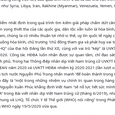
n như Syria, Libya, Iran, Rakhine (Myanmar), Venezuela, Yemen
iểm nhất định trong quá trình tìm kiếm giải pháp chấm dứt căn
ọng thiết tha của các quốc gia, dân tộc vẫn luôn là hòa bình,
Nam, chúng ta có nhiều thuận lợi nhờ vị thế, uy tín quốc tế ngày 
huộng hòa bình, chủ trương “chủ động tham gia và phát huy vai tr
HQ” của Đại hội Đảng lần thứ XII, cùng với vai trò “kép” là UV
020. Công tác HĐBA luôn nhận được sự quan tâm, chỉ đạo sát
h phủ. Trong hai Thông điệp nhân dịp Việt Nam trúng cử UVKTT
ASEAN năm 2020 và UVKTT HĐBA nhiệm kỳ 2020-2021 (lần lượt v
ủ tịch nước Nguyễn Phú Trọng nhấn mạnh “để hoàn thành trọng 
h đây là “một trong những nhiệm vụ chính trị quan trọng hàng
Nguyễn Xuân Phúc khẳng định Việt Nam “sẽ nỗ lực hết sức mìn
 trong Bài viết nhân dịp Việt Nam trúng cử (tháng 6/2019), n
ung và LHQ, Tổ chức Y tế Thế giới (WHO) nói riêng” trong Phát 
ng WHO ngày 19/5/2020 vừa qua.