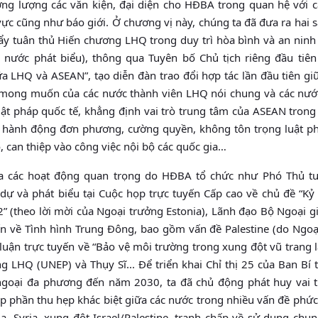
ương lượng các văn kiện, đại diện cho HĐBA trong quan hệ với c
vực cũng như báo giới. Ở chương vị này, chúng ta đã đưa ra hai 
ẩy tuân thủ Hiến chương LHQ trong duy trì hòa bình và an ninh 
nước phát biểu), thông qua Tuyên bố Chủ tịch riêng đầu tiên
a LHQ và ASEAN”, tạo diễn đàn trao đổi hợp tác lần đầu tiên g
i mong muốn của các nước thành viên LHQ nói chung và các nư
ật pháp quốc tế, khẳng định vai trò trung tâm của ASEAN trong
ng hành động đơn phương, cường quyền, không tôn trọng luật p
 can thiệp vào công việc nội bộ các quốc gia…
ia các hoạt động quan trọng do HĐBA tổ chức như Phó Thủ t
ự và phát biểu tại Cuộc họp trực tuyến Cấp cao về chủ đề “Kỷ
 2” (theo lời mời của Ngoại trưởng Estonia), Lãnh đạo Bộ Ngoại 
ến về Tình hình Trung Đông, bao gồm vấn đề Palestine (do Ngoạ
 luận trực tuyến về “Bảo vệ môi trường trong xung đột vũ trang 
 LHQ (UNEP) và Thụy Sĩ... Để triển khai Chỉ thị 25 của Ban Bí 
goại đa phương đến năm 2030, ta đã chủ động phát huy vai t
góp phần thu hẹp khác biệt giữa các nước trong nhiều vấn đề phứ
 Syria, xung đột Israel/Palestine, tranh chấp về sử dụng chu