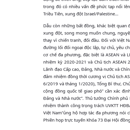
trong đó có nhiều vấn đề phức tạp nổi lê
Triều Tiên, xung đột Israel/Palestine…
Dẫu còn những bất đồng, khác biệt quan đ
xung đột, song mong muốn chung, nguyện v
thay vì chiến tranh, đối đầu. Đối với Việt 
đường lối đối ngoại độc lập, tự chủ, yêu c
cơ chế đa phương, đặc biệt là ASEAN và L
nhiệm kỳ 2020-2021 và Chủ tịch ASEAN 2
Lãnh đạo Cấp cao, Đảng, Nhà nước và Chín
đảm nhiệm đồng thời cương vị Chủ tịch 
6/2019 và tháng 1/2020), Tổng Bí thư, Ch
cộng đồng quốc tế giao phó” cần xác địn
Ðảng và Nhà nước”. Thủ tướng Chính phủ 
nhiệm thành công trọng trách UVKTT HĐBA”
Việt Nam“ủng hộ hợp tác đa phương nói ch
Phiên họp trực tuyến Khóa 73 Đại Hội đồ