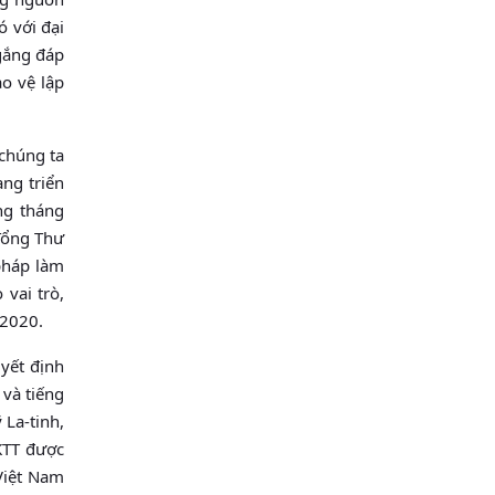
ó với đại
 gắng đáp
o vệ lập
 chúng ta
ng triển
ng tháng
 Tổng Thư
pháp làm
vai trò,
 2020.
yết định
 và tiếng
 La-tinh,
KTT được
Việt Nam