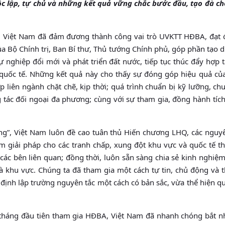
độc lập, tự chủ và những kết quả vững chắc bước đầu, tạo đà c
a, Việt Nam đã đảm đương thành công vai trò UVKTT HĐBA, đạt 
ủa Bộ Chính trị, Ban Bí thư, Thủ tướng Chính phủ, góp phần tạo
ự nghiệp đổi mới và phát triển đất nước, tiếp tục thúc đẩy hợp 
 quốc tế. Những kết quả này cho thấy sự đóng góp hiệu quả của
 liên ngành chặt chẽ, kịp thời; quá trình chuẩn bị kỹ lưỡng, ch
 tác đối ngoại đa phương; cùng với sự tham gia, đồng hành tích
ững”, Việt Nam luôn đề cao tuân thủ Hiến chương LHQ, các nguy
ếm giải pháp cho các tranh chấp, xung đột khu vực và quốc tế t
các bên liên quan; đồng thời, luôn sẵn sàng chia sẻ kinh nghiệm 
và khu vực. Chúng ta đã tham gia một cách tự tin, chủ động và 
định lập trường nguyên tắc một cách có bản sắc, vừa thể hiện q
tháng đầu tiên tham gia HĐBA, Việt Nam đã nhanh chóng bắt nh