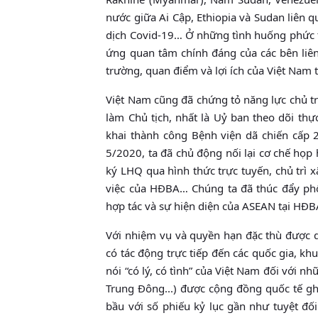
nước giữa Ai Cập, Ethiopia và Sudan liên 
dịch Covid-19… Ở những tình huống phức tạ
ứng quan tâm chính đáng của các bên liê
trường, quan điểm và lợi ích của Việt Nam 
Việt Nam cũng đã chứng tỏ năng lực chủ tr
làm Chủ tịch, nhất là Uỷ ban theo dõi th
khai thành công Bệnh viện dã chiến cấp 
5/2020, ta đã chủ động nối lại cơ chế họp
ký LHQ qua hình thức trực tuyến, chủ trì
việc của HĐBA… Chúng ta đã thúc đẩy phối
hợp tác và sự hiện diện của ASEAN tại HĐBA
Với nhiệm vụ và quyền hạn đặc thù được 
có tác động trực tiếp đến các quốc gia, kh
nói “có lý, có tình” của Việt Nam đối với n
Trung Đông...) được cộng đồng quốc tế gh
bầu với số phiếu kỷ lục gần như tuyệt đố