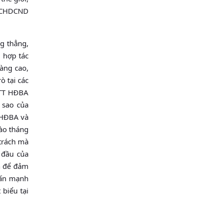
, CHDCND
g thẳng,
 hợp tác
càng cao,
ò tại các
KTT HĐBA
 sao của
 HĐBA và
ào tháng
trách mà
 đầu của
h để đảm
hấn mạnh
biểu tại