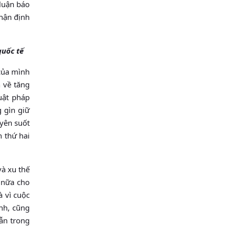
luận báo
nhận định
quốc tế
 của mình
 về tăng
uật pháp
 gìn giữ
yên suốt
n thứ hai
và xu thế
 nữa cho
à vì cuộc
nh, cũng
ẫn trong