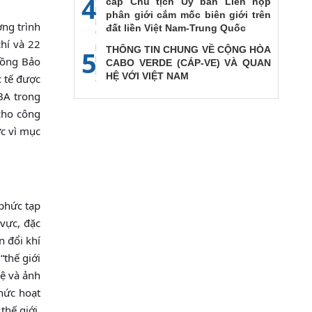
4
cấp Chủ tịch Ủy ban Liên họp
phân giới cắm mốc biên giới trên
ơng trình
đất liền Việt Nam-Trung Quốc
hí và 22
THÔNG TIN CHUNG VỀ CỘNG HÒA
5
đồng Bảo
CABO VERDE (CÁP-VE) VÀ QUAN
HỆ VỚI VIỆT NAM
c tế được
ĐBA trong
cho công
ớc vì mục
 phức tạp
 vực, đặc
n đổi khí
“thế giới
lệ và ảnh
hức hoạt
thế giới,