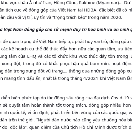
 ở khu vực châu Á như Iran, Hồng Công, Rakhine (Myanmar)… Dư 
luận tích cực về đóng góp của Việt Nam tại HĐBA, đặc biệt đã có 
n cầu với vị trí, uy tín và “trọng trách kép” trong năm 2020.
ủa Việt Nam đóng góp cho sứ mệnh duy trì hòa bình và an ninh 
n đề quan trọng để Việt Nam tiếp tục phát huy vai trò, đóng góp
 các kế hoạch cụ thể để thúc đẩy hơn nữa các quan tâm, ưu tiên
ung tâm của LHQ và các tổ chức khu vực; thúc đẩy tôn trọng l
u xung đột, trong đó có khắc phục hậu quả bom mìn; hoạt động
ng dân trong xung đột vũ trang..., thông qua những đóng góp xu
n mang tính dấu ấn, nhất là trong tháng 4/2021 khi Việt Nam lầ
u diễn biến phức tạp do tác động sâu rộng của đại dịch Covid-19 
am sẽ quyết tâm hoàn thành tốt trọng trách, đóng góp nhiều hơn
inh quốc tế, vì ổn định, phát triển bền vững của các quốc gia, v
dân trên thế giới. “Người dân nước nào cũng yêu chuộng hòa bì
 do, độc lập”, quan điểm của Chủ tịch Hồ Chí Minh được trích d