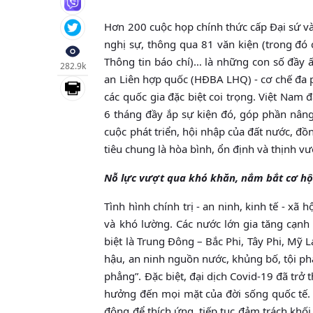
Hơn 200 cuộc họp chính thức cấp Đại sứ và
nghị sự, thông qua 81 văn kiện (trong đó
Thông tin báo chí)… là những con số đầy
282.9k
an Liên hợp quốc (HĐBA LHQ) - cơ chế đa p
các quốc gia đặc biệt coi trọng. Việt Nam
6 tháng đầy ắp sự kiện đó, góp phần nâng
cuộc phát triển, hội nhập của đất nước, đồ
tiêu chung là hòa bình, ổn định và thịnh v
Nỗ lực vượt qua khó khăn, nắm bắt cơ hội
Tình hình chính trị - an ninh, kinh tế - xã
và khó lường. Các nước lớn gia tăng cạnh 
biệt là Trung Đông – Bắc Phi, Tây Phi, Mỹ L
hậu, an ninh nguồn nước, khủng bố, tội ph
phẳng”. Đặc biệt, đại dịch Covid-19 đã trở 
hưởng đến mọi mặt của đời sống quốc tế.
động để thích ứng, tiếp tục đảm trách khối 