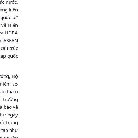
ác nước,
sáng kiến
quốc tế”
 về Hiến
iữa HĐBA
ớc ASEAN
 cấu trúc
háp quốc
ướng, Bộ
 niệm 75
giao tham
i trưởng
là bảo vệ
thư ngày
rò trung
c tạp như
ng nguồn