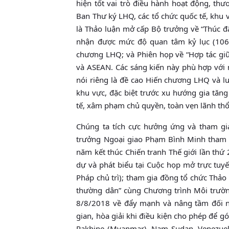
hiện tốt vai trò điều hành hoạt động, th
Ban Thư ký LHQ, các tổ chức quốc tế, khu 
là Thảo luận mở cấp Bộ trưởng về “Thúc đ
nhận được mức độ quan tâm kỷ lục (106 
chương LHQ; và Phiên họp về “Hợp tác giữ
và ASEAN. Các sáng kiến này phù hợp vớ
nói riêng là đề cao Hiến chương LHQ và lu
khu vực, đặc biệt trước xu hướng gia tă
tế, xâm phạm chủ quyền, toàn vẹn lãnh thổ,
Chúng ta tích cực hưởng ứng và tham g
trưởng Ngoại giao Phạm Bình Minh tham d
năm kết thúc Chiến tranh Thế giới lần thứ
dự và phát biểu tại Cuộc họp mở trực tuy
Pháp chủ trì); tham gia đồng tổ chức Thảo
thường dân” cùng Chương trình Môi trường
8/8/2018 về đẩy mạnh và nâng tầm đối n
gian, hòa giải khi điều kiện cho phép để 
Rakhine (Myanmar), Nam Sudan, Venezuela,