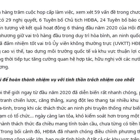
 hàng trăm cuộc họp cấp làm việc, xem xét 59 vấn đề trong chư
 có 29 nghị quyết, 6 Tuyên bố Chủ tịch HĐBA, 24 Tuyên bố báo c
 ấn tượng về kết quả hoạt động 6 tháng đầu năm 2020 của Hội 
hương giữ vai trò hàng đầu trong duy trì hòa bình, an ninh quố
 đã đảm nhiệm tốt vai trò Ủy viên không thường trực (UVKTT) H
 cao vị thế, tạo dựng môi trường quốc tế và khu vực thuận lợi 
ng thời tiếp tục tăng cường quan hệ hợp tác, hữu nghị với các nư
ượng.
 để hoàn thành nhiệm vụ với tinh thần trách nhiệm cao nhất
 hội thế giới ngay từ đầu năm 2020 đã diễn biến rất nhanh chóng,
tranh chiến lược, căng thẳng, xung đột leo thang tại nhiều khu
a-tinh, trong khi các thách thức an ninh phi truyền thống như biế
ạm có tổ chức… ngày càng lan tỏa, khó kiểm soát hơn trong một 
thành thách thức đa chiều mang tính toàn cầu, chưa từng có tiền 
 Trong bối cảnh đó, HĐBA đã nhanh chóng điều chỉnh phương t
lượng công việc lớn, bao quát tình hình ở tất cả các khu vực trên 