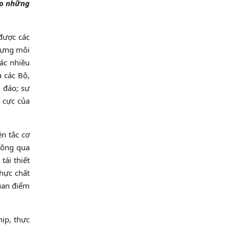
ho những
được các
 dựng môi
tác nhiều
 các Bộ,
u đáo; sự
 cực của
ên tắc cơ
hông qua
tái thiết
thực chất
uan điểm
ịp, thực