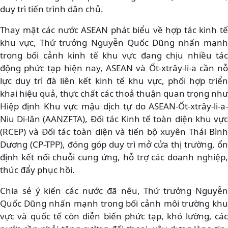
duy trì tiến trình dân chủ.
Thay mặt các nước ASEAN phát biểu về hợp tác kinh tế
khu vực, Thứ trưởng Nguyễn Quốc Dũng nhấn mạnh
trong bối cảnh kinh tế khu vực đang chịu nhiều tác
động phức tạp hiện nay, ASEAN và Ốt-xtrây-li-a cần nỗ
lực duy trì đà liên kết kinh tế khu vực, phối hợp triển
khai hiệu quả, thực chất các thoả thuận quan trọng như
Hiệp định Khu vực mậu dịch tự do ASEAN-Ốt-xtrây-li-a-
Niu Di-lân (AANZFTA), Đối tác Kinh tế toàn diện khu vực
(RCEP) và Đối tác toàn diện và tiến bộ xuyên Thái Bình
Dương (CP-TPP), đóng góp duy trì mở cửa thị trường, ổn
định kết nối chuỗi cung ứng, hỗ trợ các doanh nghiệp,
thúc đẩy phục hồi.
Chia sẻ ý kiến các nước đã nêu, Thứ trưởng Nguyễn
Quốc Dũng nhấn mạnh trong bối cảnh môi trường khu
vực và quốc tế còn diễn biến phức tạp, khó lường, các