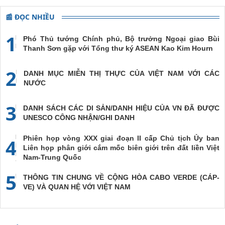
phiên họp
📰 ĐỌC NHIỀU
toàn thể về
đối ngoại
1
Đảng và đối
Phó Thủ tướng Chính phủ, Bộ trưởng Ngoại giao Bùi
ngoại nhân
Thanh Sơn gặp với Tổng thư ký ASEAN Kao Kim Hourn
dân
2
DANH MỤC MIỄN THỊ THỰC CỦA VIỆT NAM VỚI CÁC
NƯỚC
3
DANH SÁCH CÁC DI SẢN/DANH HIỆU CỦA VN ĐÃ ĐƯỢC
UNESCO CÔNG NHẬN/GHI DANH
Phiên họp vòng XXX giai đoạn II cấp Chủ tịch Ủy ban
4
Liên họp phân giới cắm mốc biên giới trên đất liền Việt
Nam-Trung Quốc
5
THÔNG TIN CHUNG VỀ CỘNG HÒA CABO VERDE (CÁP-
VE) VÀ QUAN HỆ VỚI VIỆT NAM