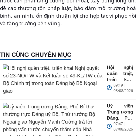
nước cần phải tăng cường đối thoại, xây dựng lòng tin,
đề cao thượng tôn pháp luật, bảo đảm môi trường hoà
bình, an ninh, ổn định thuận lợi cho hợp tác vì phục hồi
và tăng trưởng bền vững.
TIN CÙNG CHUYÊN MỤC
Hội nghị
quán triệt,
triển khai
09:19 |
Nghị quyết
08/08/2026
số 23-
NQ/TW và
Kết luận số
Uỷ viên
49-KL/TW
Trung ương
của Bộ
Đảng, Phó
Chính trị
07:47 |
Bí thư
trong toàn
07/08/2026
thường
Đảng bộ Bộ