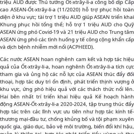
triệu AUD được Thủ tướng Ốt-xtrây-li-a công bố dịp Cấp
cao ASEAN-Ốt-xtrây-li-a (11/2020) hỗ trợ phục hồi toàn
diện ở khu vực; tài trợ 1 triệu AUD giúp ASEAN triển khai
Khung phục hồi tổng thể; hỗ trợ 1 triệu AUD cho Quỹ
ASEAN ứng phó Covid-19 và 21 triệu AUD cho Trung tâm
ASEAN ứng phó các tình huống y tế công cộng khẩn cấp
và dịch bệnh nhiễm mới nổi (ACPHEED).
Các nước ASEAN hoan nghênh cam kết và hợp tác hiệu
quả của Ốt-xtrây-li-a, hoan nghênh Ốt-xtrây-li-a tích cực
tham gia và ủng hộ các nỗ lực của ASEAN thúc đẩy đối
thoại, hợp tác duy trì ổn định, phát triển thịnh vượng ở
khu vực, ứng phó hiệu quả với các thách thức nổi lên.
Hai bên nhất trí triển khai hiệu quả Kế hoạch hành
động ASEAN-Ốt-xtrây-li-a 2020-2024, tập trung thúc đẩy
hợp tác trên các lĩnh vực ưu tiên như hợp tác kinh tế-
thương mại-đầu tư, chống khủng bố và tội phạm xuyên
quốc gia, giáo dục, bảo vệ môi trường, biến đổi khí hậu,
quản lý thiên tai, hợp tác phát triển tiểu vùng và thu