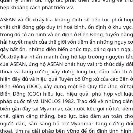
hẹp khoảng cách phát triển v.v.
ASEAN và Ốt-xtrây-li-a khẳng định sẽ tiếp tục phối hợp
chặt chẽ đóng góp duy trì hoà bình, ổn định ở khu vực,
trong đó có an ninh và ổn định ở Biển Đông, tuyến hàng
hải huyết mạch của thế giới vốn tiềm ẩn những nguy cơ
gây bất ổn, những diễn biến phức tạp, đáng quan ngại.
Ốt-xtrây-li-a nhấn mạnh ủng hộ lập trường nguyên tắc
của ASEAN, ủng hộ ASEAN phát huy vai trò thúc đẩy đối
thoại và tăng cường xây dựng lòng tin, đảm bảo thực
hiện đầy đủ và hiệu quả Tuyên bố Ứng xử của các Bên ở
Biển Đông (DOC), xây dựng một Bộ Quy tắc Ứng xử tại
Biển Đông (COC) hiệu lực, hiệu quả, phù hợp với luật
pháp quốc tế và UNCLOS 1982. Trao đổi về những diễn
biến gần đầy tại Myanmar, các nước kêu gọi nỗ lực kiềm
chế, giảm căng thẳng, bạo lực, bảo đảm an toàn cho
người dân, sẵn sàng hỗ trợ Myanmar tăng cường đối
thoại, tìm ra giải pháp bền vững để ổn định tình hình,