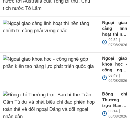
trực Đảng
Ngoại giao
uỷ Bộ, Thứ
trưởng Bộ
Ngoại giao
Ngoại giao
Nguyễn
càng linh
Mạnh
hoạt thì nền
Cường trả
02:32 |
tảng chính
lời phỏng
07/08/2026
trị càng
vấn trước
phải vững
chuyến
chắc
thăm cấp
Ngoại giao
Nhà nước
khoa học -
tới
công nghệ
08:49 |
Australia
góp phần
05/08/2026
của Tổng Bí
kiến tạo
thư, Chủ
năng lực
tịch nước
phát triển
Đồng chí
Tô Lâm
quốc gia
Thường
trực Ban bí
03:14 |
thư Trần
05/08/2026
Cẩm Tú dự
và phát biểu
chỉ đạo