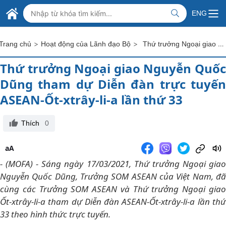
Skip to Main Content
BỘ NGOẠI GIAO VIỆT NAM
ENG
MINISTRY OF FOREIGN AFFAIRS
>
>
Thứ trưởng Ngoại giao Nguyễn Quốc Dũng tham dự Diễn đàn trực tuyến ASEAN-Ốt-xtrây-li-a lần thứ 33
Trang chủ
Hoạt động của Lãnh đạo Bộ
Thứ trưởng Ngoại giao Nguyễn Quốc
Dũng tham dự Diễn đàn trực tuyến
ASEAN-Ốt-xtrây-li-a lần thứ 33
Thích
0
aA
- (MOFA) - Sáng ngày 17/03/2021, Thứ trưởng Ngoại giao
Nguyễn Quốc Dũng, Trưởng SOM ASEAN của Việt Nam, đã
cùng các Trưởng SOM ASEAN và Thứ trưởng Ngoại giao
Ốt-xtrây-li-a tham dự Diễn đàn ASEAN-Ốt-xtrây-li-a lần thứ
33 theo hình thức trực tuyến.