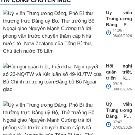
Uỷ viên
Trung ương
Đảng, Phó
11:06 |
Bí thư
08/08/2026
thường
trực Đảng
uỷ Bộ, Thứ
trưởng Bộ
Ngoại giao
Hội nghị
Nguyễn
quán triệt,
Mạnh
triển khai
Cường trả
09:19 |
Nghị quyết
lời phỏng
08/08/2026
số 23-
vấn trước
NQ/TW và
chuyến
Kết luận số
thăm cấp
Uỷ viên
49-KL/TW
Nhà nước
Trung ương
của Bộ
tới New
Đảng, Phó
Chính trị
Zealand của
07:47 |
Bí thư
trong toàn
Tổng Bí
07/08/2026
thường
Đảng bộ Bộ
thư, Chủ
trực Đảng