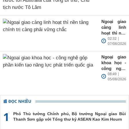
Ngoại giao
tịch nước
uỷ Bộ, Thứ
Tô Lâm
trưởng Bộ
Ngoại giao
Ngoại giao
Nguyễn
càng linh
Mạnh
hoạt thì nền
Cường trả
02:32 |
tảng chính
lời phỏng
07/08/2026
trị càng
vấn trước
phải vững
chuyến
chắc
thăm cấp
Ngoại giao
Nhà nước
khoa học -
tới
công nghệ
08:49 |
Australia
góp phần
05/08/2026
của Tổng Bí
kiến tạo
thư, Chủ
năng lực
tịch nước
phát triển
Tô Lâm
quốc gia
📰 ĐỌC NHIỀU
1
Phó Thủ tướng Chính phủ, Bộ trưởng Ngoại giao Bùi
Thanh Sơn gặp với Tổng thư ký ASEAN Kao Kim Hourn