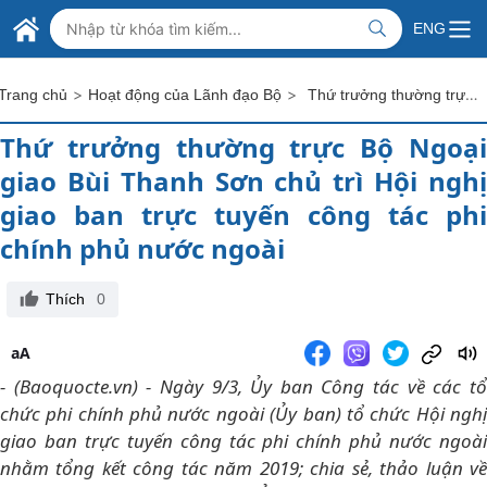
Skip to Main Content
BỘ NGOẠI GIAO VIỆT NAM
ENG
MINISTRY OF FOREIGN AFFAIRS
>
>
Thứ trưởng thường trực Bộ Ngoại giao Bùi Thanh Sơn chủ trì Hội nghị giao ban trực tuyến công tác phi chính phủ nước ngoài
Trang chủ
Hoạt động của Lãnh đạo Bộ
Thứ trưởng thường trực Bộ Ngoại
giao Bùi Thanh Sơn chủ trì Hội nghị
giao ban trực tuyến công tác phi
chính phủ nước ngoài
Thích
0
aA
- (Baoquocte.vn) - Ngày 9/3, Ủy ban Công tác về các tổ
chức phi chính phủ nước ngoài (Ủy ban) tổ chức Hội nghị
giao ban trực tuyến công tác phi chính phủ nước ngoài
nhằm tổng kết công tác năm 2019; chia sẻ, thảo luận về