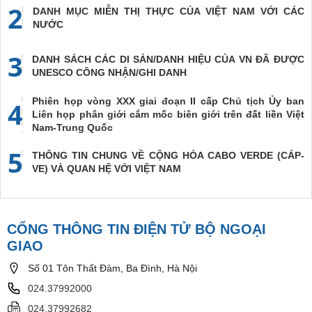
2
DANH MỤC MIỄN THỊ THỰC CỦA VIỆT NAM VỚI CÁC
NƯỚC
3
DANH SÁCH CÁC DI SẢN/DANH HIỆU CỦA VN ĐÃ ĐƯỢC
UNESCO CÔNG NHẬN/GHI DANH
Phiên họp vòng XXX giai đoạn II cấp Chủ tịch Ủy ban
4
Liên họp phân giới cắm mốc biên giới trên đất liền Việt
Nam-Trung Quốc
5
THÔNG TIN CHUNG VỀ CỘNG HÒA CABO VERDE (CÁP-
VE) VÀ QUAN HỆ VỚI VIỆT NAM
CỔNG THÔNG TIN ĐIỆN TỬ BỘ NGOẠI
GIAO
Số 01 Tôn Thất Đàm, Ba Đình, Hà Nội
024.37992000
024.37992682