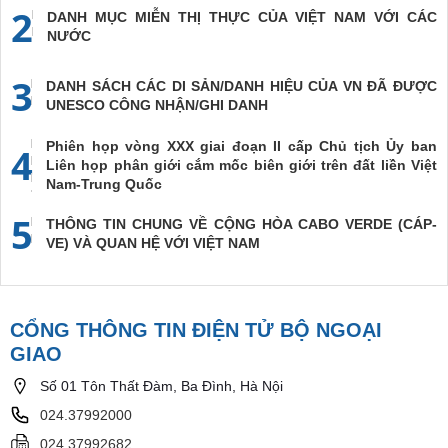
2
DANH MỤC MIỄN THỊ THỰC CỦA VIỆT NAM VỚI CÁC
NƯỚC
3
DANH SÁCH CÁC DI SẢN/DANH HIỆU CỦA VN ĐÃ ĐƯỢC
UNESCO CÔNG NHẬN/GHI DANH
Phiên họp vòng XXX giai đoạn II cấp Chủ tịch Ủy ban
4
Liên họp phân giới cắm mốc biên giới trên đất liền Việt
Nam-Trung Quốc
5
THÔNG TIN CHUNG VỀ CỘNG HÒA CABO VERDE (CÁP-
VE) VÀ QUAN HỆ VỚI VIỆT NAM
CỔNG THÔNG TIN ĐIỆN TỬ BỘ NGOẠI
GIAO
Số 01 Tôn Thất Đàm, Ba Đình, Hà Nội
024.37992000
024.37992682