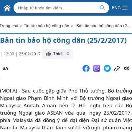
Skip to Main Content
BỘ NGOẠI GIAO VIỆT NAM
ENG
MINISTRY OF FOREIGN AFFAIRS
>
>
Bản tin bảo hộ công dân (25/2/2017)
Trang chủ
Tin tức bảo hộ công dân
Bản tin bảo hộ công dân (25/2/2017)
| 12:00 | 25/02/2017
Thích
0
aA
-
(MOFA) - Sau cuộc gặp giữa Phó Thủ tướng, Bộ trưởng
Ngoại giao Phạm Bình Minh với Bộ trưởng Ngoại giao
Malaysia Anifah Aman bên lề Hội nghị hẹp các Bộ
trưởng Ngoại giao ASEAN vừa qua, ngày 25/02/2017,
phía Malaysia đã đồng ý để đại diện Đại sứ quán Việt
Nam tại Malaysia thăm lãnh sự đối với nghi phạm mang