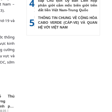
4
cấp Chủ tịch Ủy ban Liên họp
ệt Nam –
phân giới cắm mốc biên giới trên
3).
đất liền Việt Nam-Trung Quốc
THÔNG TIN CHUNG VỀ CỘNG HÒA
5
vid-19 và
CABO VERDE (CÁP-VE) VÀ QUAN
HỆ VỚI VIỆT NAM
ước thông
 vực kinh
ng cường
hu vực và
DOC, sớm
ó Thủ
ớng
ính phủ
8:35 |
uyễn