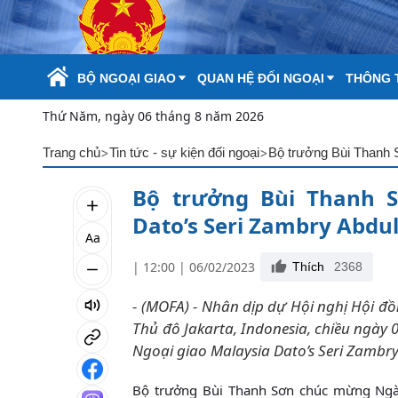
Skip to Main Content
BỘ NGOẠI GIAO
QUAN HỆ ĐỐI NGOẠI
THÔNG T
Thứ Năm, ngày 06 tháng 8 năm 2026
>
>
Trang chủ
Tin tức - sự kiện đối ngoại
Bộ trưởng Bùi Thanh 
Bộ trưởng Bùi Thanh S
Dato’s Seri Zambry Abdul
Aa
| 12:00 | 06/02/2023
Thích
2368
- (MOFA) - Nhân dịp dự Hội nghị Hội đồ
Thủ đô Jakarta, Indonesia, chiều ngày
Ngoại giao Malaysia Dato’s Seri Zambry
Bộ trưởng Bùi Thanh Sơn chúc mừng Ngài