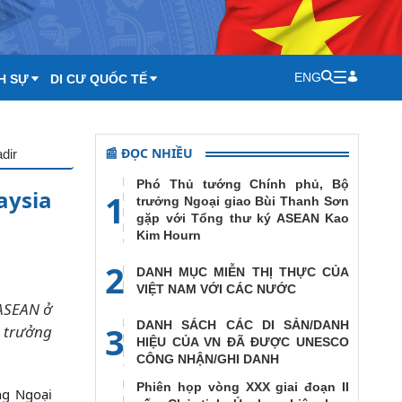
ENG
H SỰ
DI CƯ QUỐC TẾ
📰 ĐỌC NHIỀU
dir
Phó Thủ tướng Chính phủ, Bộ
aysia
1
trưởng Ngoại giao Bùi Thanh Sơn
gặp với Tổng thư ký ASEAN Kao
Kim Hourn
2
DANH MỤC MIỄN THỊ THỰC CỦA
VIỆT NAM VỚI CÁC NƯỚC
 ASEAN ở
DANH SÁCH CÁC DI SẢN/DANH
3
ộ trưởng
HIỆU CỦA VN ĐÃ ĐƯỢC UNESCO
CÔNG NHẬN/GHI DANH
Phiên họp vòng XXX giai đoạn II
ng Ngoại