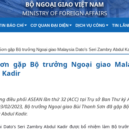
BỘ NGOẠI GIAO VIỆT NAM
MINISTRY OF FOREIGN AFFAIRS
IN BÁO CHÍ
CƠ QUAN ĐẠI DIỆN
DỊCH VỤ CÔNG
TIN LÃN
Sơn gặp Bộ trưởng Ngoại giao Malaysia Dato’s Seri Zambry Abdul Ka
ơn gặp Bộ trưởng Ngoại giao Mal
 Kadir
ng điều phối ASEAN lần thứ 32 (ACC) tại Trụ sở Ban Thư ký
 03/02/2023, Bộ trưởng Ngoại giao Bùi Thanh Sơn đã gặp B
 Abdul Kadir.
 Dato’s Seri Zambry Abdul Kadir được bổ nhiệm làm Bộ trưở