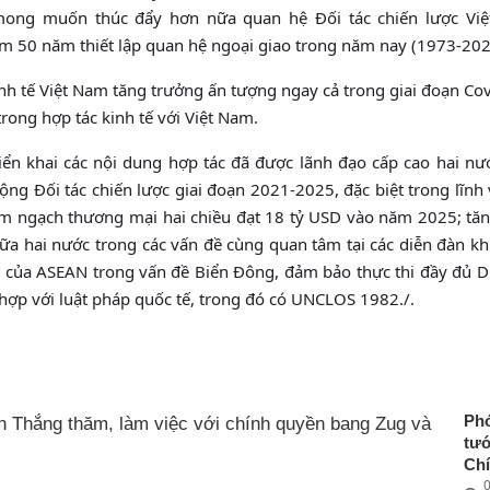
 mong muốn thúc đẩy hơn nữa quan hệ Đối tác chiến lược Vi
iệm 50 năm thiết lập quan hệ ngoại giao trong năm nay (1973-202
nh tế Việt Nam tăng trưởng ấn tượng ngay cả trong giai đoạn Co
rong hợp tác kinh tế với Việt Nam.
triển khai các nội dung hợp tác đã được lãnh đạo cấp cao hai n
g Đối tác chiến lược giai đoạn 2021-2025, đặc biệt trong lĩnh
im ngạch thương mại hai chiều đạt 18 tỷ USD vào năm 2025; tă
ữa hai nước trong các vấn đề cùng quan tâm tại các diễn đàn k
g của ASEAN trong vấn đề Biển Đông, đảm bảo thực thi đầy đủ 
 hợp với luật pháp quốc tế, trong đó có UNCLOS 1982./.
Ph
tư
Ch
0
Ng