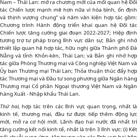
Nam – Thái Lan: mở ra chương mới của mối quan hệ Đối
tác Chiến lược mạnh mẽ hơn nữa vì hòa bình, ổn định
và thịnh vượng chung” và năm văn kiện hợp tác gồm:
Chương trình Hành động triển khai quan hệ Đối tác
Chiến lược tăng cường giai đoạn 2022-2027; Hiệp định
tương trợ tư pháp trong lĩnh vực dân sự; Bản ghi nhớ
thiết lập quan hệ hợp tác, hữu nghị giữa Thành phố Đà
Nẵng và tỉnh Khỏn-kèn, Thái Lan; và Bản ghi nhớ hợp
tác giữa Phòng Thương mại và Công nghiệp Việt Nam và
Ủy ban Thương mại Thái Lan; Thỏa thuận thúc đẩy hợp
tác Thương mại và Đầu tư song phương giữa Ngân hàng
Thương mại Cổ phần Ngoại thương Việt Nam và Ngân
hàng Xuất - Nhập khẩu Thái Lan.
Thứ hai,
hợp tác trên các lĩnh vực quan trọng, nhất l
kinh tế, thương mại, đầu tư được tiếp thêm động lực
mới, mở ra cơ hội mới. Lãnh đạo hai nước đã nhất trí
tăng cường kết nối kinh tế, nhất là trên 3 lĩnh vực: (i) Kết
nối chuỗi cung ứng, tập trung vào các lĩnh vực hai bên