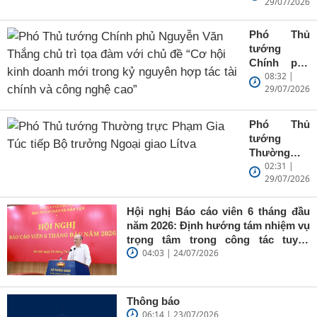
29/07/2026
Thắng
thăm, làm
việc với
Phó Thủ
chính quyền
tướng
bang Zug và
Chính phủ
Quỹ đầu tư
08:32 |
Nguyễn Văn
mạo hiểm
29/07/2026
Thắng chủ
Crypto
trì tọa đàm
Valley
với chủ đề
Phó Thủ
“Cơ hội
tướng
kinh doanh
Thường
mới trong
02:31 |
trực Phạm
kỷ nguyên
29/07/2026
Gia Túc tiếp
hợp tác tài
Bộ trưởng
chính và
Ngoại giao
Hội nghị Báo cáo viên 6 tháng đầu
công nghệ
Lítva
năm 2026: Định hướng tám nhiệm vụ
cao”
trọng tâm trong công tác tuyên
04:03 | 24/07/2026
truyền
Thông báo
06:14 | 23/07/2026