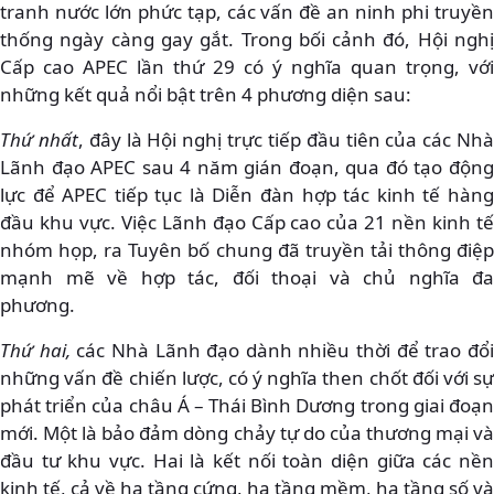
tranh nước lớn phức tạp, các vấn đề an ninh phi truyền
thống ngày càng gay gắt. Trong bối cảnh đó, Hội nghị
Cấp cao APEC lần thứ 29 có ý nghĩa quan trọng, với
những kết quả nổi bật trên 4 phương diện sau:
Thứ nhất
, đây là Hội nghị trực tiếp đầu tiên của các Nh
Lãnh đạo APEC sau 4 năm gián đoạn, qua đó tạo động
lực để APEC tiếp tục là Diễn đàn hợp tác kinh tế hàng
đầu khu vực. Việc Lãnh đạo Cấp cao của 21 nền kinh tế
nhóm họp, ra Tuyên bố chung đã truyền tải thông điệp
mạnh mẽ về hợp tác, đối thoại và chủ nghĩa đa
phương.
Thứ hai,
các Nhà Lãnh đạo dành nhiều thời để trao đổ
những vấn đề chiến lược, có ý nghĩa then chốt đối với sự
phát triển của châu Á – Thái Bình Dương trong giai đoạn
mới. Một là bảo đảm dòng chảy tự do của thương mại và
đầu tư khu vực. Hai là kết nối toàn diện giữa các nền
kinh tế, cả về hạ tầng cứng, hạ tầng mềm, hạ tầng số và