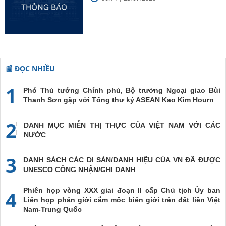
📰 ĐỌC NHIỀU
1
Phó Thủ tướng Chính phủ, Bộ trưởng Ngoại giao Bùi
Thanh Sơn gặp với Tổng thư ký ASEAN Kao Kim Hourn
2
DANH MỤC MIỄN THỊ THỰC CỦA VIỆT NAM VỚI CÁC
NƯỚC
3
DANH SÁCH CÁC DI SẢN/DANH HIỆU CỦA VN ĐÃ ĐƯỢC
UNESCO CÔNG NHẬN/GHI DANH
Phiên họp vòng XXX giai đoạn II cấp Chủ tịch Ủy ban
4
Liên họp phân giới cắm mốc biên giới trên đất liền Việt
Nam-Trung Quốc