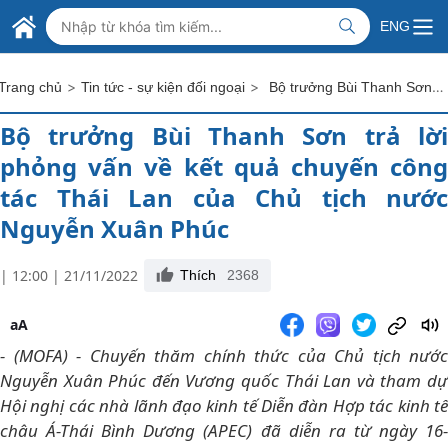
Skip to Main Content
BỘ NGOẠI GIAO VIỆT NAM
ENG
MINISTRY OF FOREIGN AFFAIRS
>
>
Bộ trưởng Bùi Thanh Sơn trả lời phỏng vấn về kết quả chuyến công tác Thái Lan của Chủ tịch nước Nguyễn Xuân Phúc
Trang chủ
Tin tức - sự kiện đối ngoại
Bộ trưởng Bùi Thanh Sơn trả lời
phỏng vấn về kết quả chuyến công
tác Thái Lan của Chủ tịch nước
Nguyễn Xuân Phúc
| 12:00 | 21/11/2022
Thích
2368
aA
- (MOFA) - Chuyến thăm chính thức của Chủ tịch nước
Nguyễn Xuân Phúc đến Vương quốc Thái Lan và tham dự
Hội nghị các nhà lãnh đạo kinh tế Diễn đàn Hợp tác kinh tế
châu Á-Thái Bình Dương (APEC) đã diễn ra từ ngày 16-