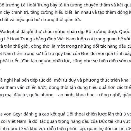
c, Bộ trưởng Lê Hoài Trung bày tỏ tin tưởng chuyến thăm và kết qu
in cậy chính trị, tăng cường hiểu biết lẫn nhau và tạo thêm động 
chất và hiệu quả hơn trong thời gian tới.
Wadephul đã gửi thư chúc mừng nhân dịp Bộ trưởng được Quốc 
ng Lê Hoài Trung khẳng định Việt Nam luôn coi trọng quan hệ với
và trên thế giới, đồng thời là một trong những đối tác hàng đầu c
 Nam trân trọng sự hỗ trợ quý báu của Đức đối với quá trình x
c phát triển, đào tạo nguồn nhân lực, cũng như sự hiện diện sớm 
.
ề nghị hai bên tiếp tục đổi mới tư duy và phương thức triển khai 
o và tham vấn chiến lược; đồng thời tận dụng hiệu quả hơn các t
ng mại đầu tư, quốc phòng – an ninh, khoa học – công nghệ, giáo
von Geyr đánh giá cao kết quả Đối thoại chiến lược lần thứ 8 vớ
c coi Việt Nam là đối tác quan trọng hàng đầu của Đức tại khu vự
nh quốc tế và khu vực diễn biến phức tạp, quan hệ đối tác tin cậ