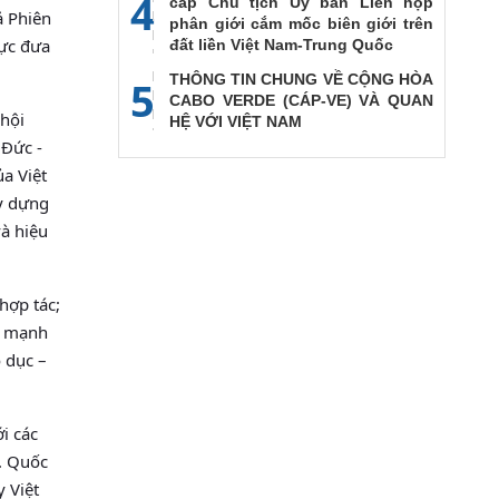
4
cấp Chủ tịch Ủy ban Liên họp
ả Phiên
phân giới cắm mốc biên giới trên
lực đưa
đất liền Việt Nam-Trung Quốc
THÔNG TIN CHUNG VỀ CỘNG HÒA
5
CABO VERDE (CÁP-VE) VÀ QUAN
hội
HỆ VỚI VIỆT NAM
 Đức -
ủa Việt
ây dựng
và hiệu
hợp tác;
hế mạnh
 dục –
i các
c. Quốc
y Việt