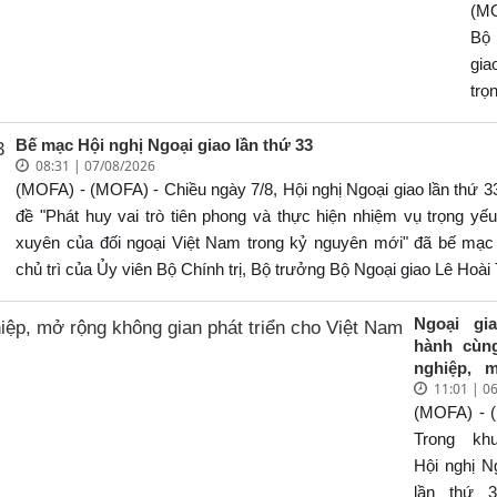
(M
Lê
Tr
Bộ
dịp
gi
5
tr
th
thiệ
AS
của
Bế mạc Hội nghị Ngoại giao lần thứ 33
(8/
08:31 | 07/08/2026
8/8
Bộ 
(MOFA) - (MOFA) - Chiều ngày 7/8, Hội nghị Ngoại giao lần thứ 3
31 
Bộ
Na
đề "Phát huy vai trò tiên phong và thực hiện nhiệm vụ trọng yế
Ng
gi
xuyên của đối ngoại Việt Nam trong kỷ nguyên mới" đã bế mạc
Lê
(28
chủ trì của Ủy viên Bộ Chính trị, Bộ trưởng Bộ Ngoại giao Lê Hoài
Tr
28/
dịp
Ngoại gi
5
hành cùn
th
nghiệp, 
AS
11:01 | 0
không gi
(8/
triển cho 
(MOFA) - 
8/8
Trong kh
31 
Hội nghị N
Na
lần thứ 3