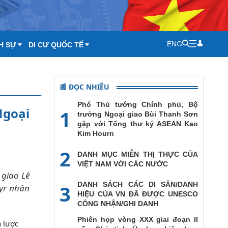
ENG
H SỰ
DI CƯ QUỐC TẾ
📰 ĐỌC NHIỀU
Phó Thủ tướng Chính phủ, Bộ
Ngoại
1
trưởng Ngoại giao Bùi Thanh Sơn
gặp với Tổng thư ký ASEAN Kao
Kim Hourn
2
DANH MỤC MIỄN THỊ THỰC CỦA
VIỆT NAM VỚI CÁC NƯỚC
 giao Lê
DANH SÁCH CÁC DI SẢN/DANH
3
yr nhân
HIỆU CỦA VN ĐÃ ĐƯỢC UNESCO
CÔNG NHẬN/GHI DANH
Phiên họp vòng XXX giai đoạn II
 lược