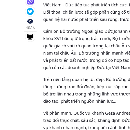
Việt Nam - Đức tiếp tục phát triển tích cự
Đối thoại chiến lược sẽ góp phần củng cố t
quan hệ hai nước phát triển sâu rộng, thực 
43.1k
Cảm ơn Bộ trưởng Ngoại giao Đức Johann 
khóa XVI bầu giữ trọng trách mới, Bộ trưở
quốc gia có vai trò quan trọng tại châu Âu 
Nam tại châu Âu. Bộ trưởng nhấn mạnh Việt
và phát triển đất nước, trong đó có hợp tá
quả của các doanh nghiệp Đức tại Việt Nam
Trên nền tảng quan hệ tốt đẹp, Bộ trưởng đ
tăng cường trao đổi đoàn, tiếp xúc cấp ca
bổ trợ lẫn nhau trong những lĩnh vực thươ
đào tạo, phát triển nguồn nhân lực…
Về phần mình, Quốc vụ khanh Geza Andreas 
trao đổi thực chất, sâu sắc; khẳng định Đứ
vụ khanh nhấn mạnh, trong bối cảnh tình hì