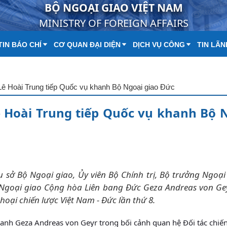
BỘ NGOẠI GIAO VIỆT NAM
MINISTRY OF FOREIGN AFFAIRS
IN BÁO CHÍ
CƠ QUAN ĐẠI DIỆN
DỊCH VỤ CÔNG
TIN LÃN
Lê Hoài Trung tiếp Quốc vụ khanh Bộ Ngoại giao Đức
 Hoài Trung tiếp Quốc vụ khanh Bộ 
rụ sở Bộ Ngoại giao, Ủy viên Bộ Chính trị, Bộ trưởng Ngoại
 Ngoại giao Cộng hòa Liên bang Đức Geza Andreas von Ge
hoại chiến lược Việt Nam - Đức lần thứ 8.
h Geza Andreas von Geyr trong bối cảnh quan hệ Đối tác chiến