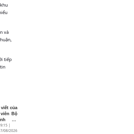
 khu
hiểu
àn và
thuận,
i tiếp
tin
 viết của
 viên Bộ
ính trị,
9:15 |
 trưởng
07/08/2026
oại giao