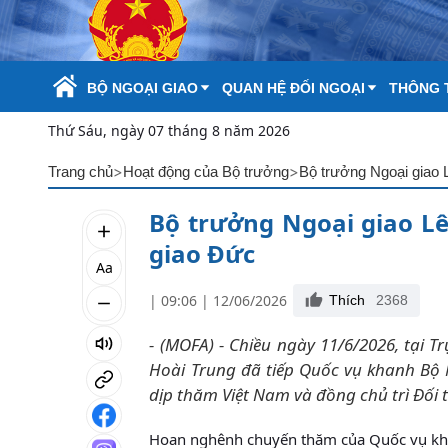
Skip to Main Content
BỘ NGOẠI GIAO
QUAN HỆ ĐỐI NGOẠI
THÔNG T
Thứ Sáu, ngày 07 tháng 8 năm 2026
>
>
Trang chủ
Hoạt động của Bộ trưởng
Bộ trưởng Ngoại giao 
Bộ trưởng Ngoại giao Lê
giao Đức
Aa
| 09:06 | 12/06/2026
Thích
2368
- (MOFA) - Chiều ngày 11/6/2026, tại T
Hoài Trung đã tiếp Quốc vụ khanh Bộ
dịp thăm Việt Nam và đồng chủ trì Đối t
Hoan nghênh chuyến thăm của Quốc vụ khan