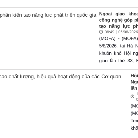
gi
06/8/2026
(28
Nội, Bộ Ng
Ngoại giao kho
công nghệ góp p
28/
đã tổ chứ
tạo năng lực ph
kết nối “N
08:49 | 05/08/202
quốc gia
đồng hà
(MOFA) - (MOFA)
Cộng đồn
5/8/2026, tại Hà N
nghiệp” vớ
khuôn khổ Hội ng
dự của Ủy
giao lần thứ 33, 
Chính trị, 
giao tổ chức Ph
Bộ Ngoại 
“Ngoại giao khoa h
Hộ
Hoài Trun
Ng
nghệ góp phần k
đạo Bộ Ngo
lần
năng lực phát tr
1
Nâ
các Trư
gia”. Phiên họ
chấ
quan đại d
trưởng Ngoại giao
(M
hi
Nam ở nướ
Trung, Uỷ viên Ba
ho
(M
cùng đại 
củ
Trung ương về ph
Tro
hiệp hội n
qu
khoa học, công n
khổ
diệ
và cộng đồ
mới sáng tạo và c
Ng