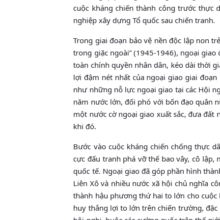
cuộc kháng chiến thành công trước thực 
nghiệp xây dựng Tổ quốc sau chiến tranh.
Trong giai đoạn bảo vệ nền độc lập non trẻ
trong giặc ngoài” (1945-1946), ngoại giao
toàn chính quyền nhân dân, kéo dài thời g
lợi đậm nét nhất của ngoại giao giai đoạ
như những nỗ lực ngoại giao tại các Hội ngh
năm nước lớn, đối phó với bốn đạo quân nư
một nước cờ ngoại giao xuất sắc, đưa đất 
khi đó.
Bước vào cuộc kháng chiến chống thực dâ
cực đấu tranh phá vỡ thế bao vây, cô lập,
quốc tế. Ngoại giao đã góp phần hình thàn
Liên Xô và nhiều nước xã hội chủ nghĩa cô
thành hậu phương thứ hai to lớn cho cuộc 
huy thắng lợi to lớn trên chiến trường, đặc
hội nghị, buộc các cường quốc trên thế giớ