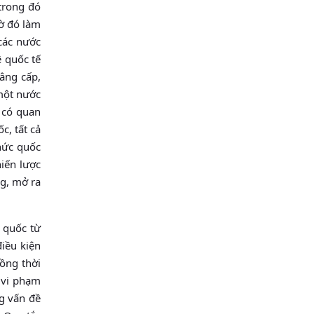
 trong đó
hờ đó làm
 các nước
ệ quốc tế
nâng cấp,
 một nước
c có quan
c, tất cả
chức quốc
hiến lược
ng, mở ra
 quốc từ
điều kiện
đồng thời
 vi phạm
ng vấn đề