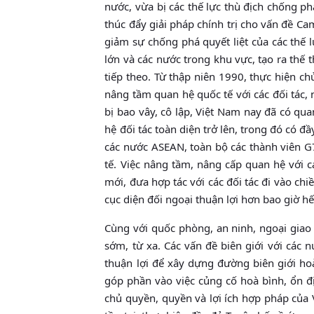
nước, vừa bị các thế lực thù địch chống ph
thúc đẩy giải pháp chính trị cho vấn đề Ca
giảm sự chống phá quyết liệt của các thế l
lớn và các nước trong khu vực, tạo ra thế
tiếp theo. Từ thập niên 1990, thực hiện c
nâng tầm quan hệ quốc tế với các đối tác, 
bị bao vây, cô lập, Việt Nam nay đã có qu
hệ đối tác toàn diện trở lên, trong đó có 
các nước ASEAN, toàn bộ các thành viên G7
tế. Việc nâng tầm, nâng cấp quan hệ với c
mới, đưa hợp tác với các đối tác đi vào chi
cục diện đối ngoại thuận lợi hơn bao giờ h
Cùng với quốc phòng, an ninh, ngoại giao
sớm, từ xa. Các vấn đề biên giới với các 
thuận lợi để xây dựng đường biên giới hoà 
góp phần vào việc củng cố hoà bình, ổn đ
chủ quyền, quyền và lợi ích hợp pháp của 