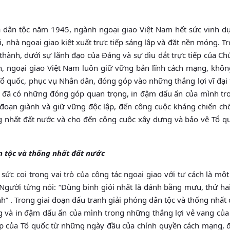
 dân tộc năm 1945, ngành ngoại giao Việt Nam hết sức vinh dự
i, nhà ngoại giao kiệt xuất trực tiếp sáng lập và đặt nền móng. T
ành, dưới sự lãnh đạo của Đảng và sự dìu dắt trực tiếp của Chủ
ên, ngoại giao Việt Nam luôn giữ vững bản lĩnh cách mạng, khô
ổ quốc, phục vụ Nhân dân, đóng góp vào những thắng lợi vĩ đại
o đã có những đóng góp quan trọng, in đậm dấu ấn của mình tr
i đoạn giành và giữ vững độc lập, đến công cuộc kháng chiến ch
g nhất đất nước và cho đến công cuộc xây dựng và bảo vệ Tổ q
n tộc và thống nhất đất nước
 sức coi trọng vai trò của công tác ngoại giao với tư cách là m
. Người từng nói: “Dùng binh giỏi nhất là đánh bằng mưu, thứ ha
h” . Trong giai đoạn đấu tranh giải phóng dân tộc và thống nhất
g và in đậm dấu ấn của mình trong những thắng lợi vẻ vang của 
ập của Tổ quốc từ những ngày đầu của chính quyền cách mạng, 