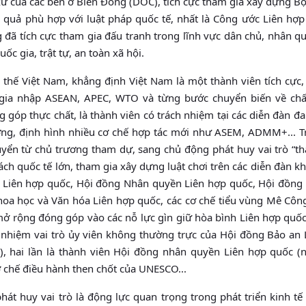
 xử của các bên ở Biển Đông (DOC), tích cực tham gia xây dựng B
 quả phù hợp với luật pháp quốc tế, nhất là Công ước Liên hợp
đã tích cực tham gia đấu tranh trong lĩnh vực dân chủ, nhân q
ốc gia, trật tự, an toàn xã hội.
 thế Việt Nam, khẳng định Việt Nam là một thành viên tích cực,
gia nhập ASEAN, APEC, WTO và từng bước chuyển biến về chất
g góp thực chất, là thành viên có trách nhiệm tại các diễn đàn 
ớng, định hình nhiều cơ chế hợp tác mới như ASEM, ADMM+... Tr
uyển từ chủ trương tham dự, sang chủ động phát huy vai trò “t
ách quốc tế lớn, tham gia xây dựng luật chơi trên các diễn đàn k
Liên hợp quốc, Hội đồng Nhân quyền Liên hợp quốc, Hội đồng K
Khoa học và Văn hóa Liên hợp quốc, các cơ chế tiểu vùng Mê Côn
mở rộng đóng góp vào các nỗ lực gìn giữ hòa bình Liên hợp quố
 nhiệm vai trò ủy viên không thường trực của Hội đồng Bảo an 
, hai lần là thành viên Hội đồng nhân quyền Liên hợp quốc (
 chế điều hành then chốt của UNESCO...
hát huy vai trò là động lực quan trọng trong phát triển kinh tế 