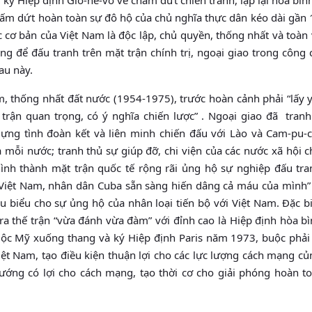
hấm dứt hoàn toàn sự đô hộ của chủ nghĩa thực dân kéo dài gần
c cơ bản của Việt Nam là độc lập, chủ quyền, thống nhất và toàn
rọng để đấu tranh trên mặt trận chính trị, ngoại giao trong công 
au này.
, thống nhất đất nước (1954-1975), trước hoàn cảnh phải “lấy 
trận quan trọng, có ý nghĩa chiến lược” . Ngoại giao đã tranh
ng tình đoàn kết và liên minh chiến đấu với Lào và Cam-pu-c
mỗi nước; tranh thủ sự giúp đỡ, chi viện của các nước xã hội 
ình thành mặt trận quốc tế rộng rãi ủng hộ sự nghiệp đấu tra
 Việt Nam, nhân dân Cuba sẵn sàng hiến dâng cả máu của mình”
iêu biểu cho sự ủng hộ của nhân loại tiến bộ với Việt Nam. Đặc b
 ra thế trận “vừa đánh vừa đàm” với đỉnh cao là Hiệp định hòa bì
ộc Mỹ xuống thang và ký Hiệp định Paris năm 1973, buộc phải 
ệt Nam, tạo điều kiện thuận lợi cho các lực lượng cách mạng củ
hướng có lợi cho cách mạng, tạo thời cơ cho giải phóng hoàn t