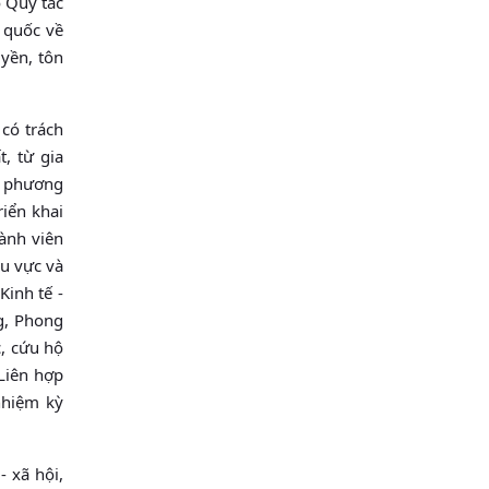
ộ Quy tắc
 quốc về
uyền, tôn
 có trách
, từ gia
đa phương
iển khai
hành viên
hu vực và
inh tế -
g, Phong
c, cứu hộ
Liên hợp
nhiệm kỳ
- xã hội,