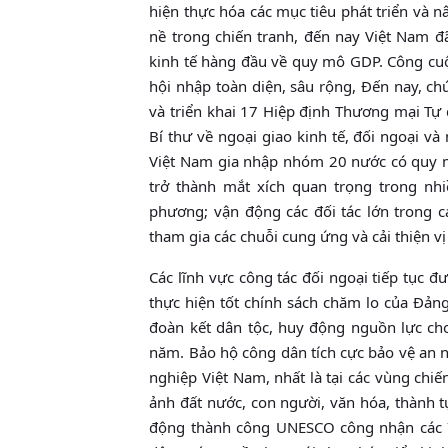
hiện thực hóa các mục tiêu phát triển và 
nề trong chiến tranh, đến nay Việt Nam 
kinh tế hàng đầu về quy mô GDP. Công cuộ
hội nhập toàn diện, sâu rộng, Đến nay, ch
và triển khai 17 Hiệp định Thương mại Tự d
Bí thư về ngoại giao kinh tế, đối ngoại 
Việt Nam gia nhập nhóm 20 nước có quy mô
trở thành mắt xích quan trọng trong nh
phương; vận động các đối tác lớn trong c
tham gia các chuỗi cung ứng và cải thiện vị 
Các lĩnh vực công tác đối ngoại tiếp tục đ
thực hiện tốt chính sách chăm lo của Đản
đoàn kết dân tộc, huy động nguồn lực cho
năm. Bảo hộ công dân tích cực bảo vệ an n
nghiệp Việt Nam, nhất là tại các vùng chi
ảnh đất nước, con người, văn hóa, thành 
động thành công UNESCO công nhận các 72 