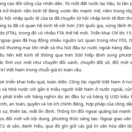
nâng cao đời sống của nhân dân. Từ một đất nước lạc hậu, bị tàn
đã trở thành nền kinh tế đang vươn lên mạnh mẽ, nằm trong tố
c hội nhập quốc tế của ta đã chuyển từ hội nhập kinh tế đơn th
úng ta đã có quan hệ kinh tế với hơn 230 quốc gia, vùng lãnh th
o (FTA), trong đó có nhiều FTA thế hệ mới. Triển khai Chỉ thị 1
và ngoại giao đã huy động nhiều nguồn lực quan trọng như FDI, 
 thương mại lớn nhất và thu hút đầu tư nước ngoài hàng đầu t
iều liên kết kinh tế thông qua hơn 500 hiệp định song phươ
ác lĩnh vực mới như chuyển đổi xanh, chuyển đổi số, đổi mới s
trí Việt Nam trong chuỗi giá trị toàn cầu.
ược triển khai hiệu quả, toàn diện. Công tác người Việt Nam ở n
g và Nhà nước với gần 6 triệu người Việt Nam ở nước ngoài, củn
 phát triển với hàng nghìn dự án đầu tư và hàng tỷ USD kiều 
inh, an toàn, quyền và lợi ích chính đáng, hợp pháp của công d
ến sự, thiên tai, mất ổn định. Thông tin đối ngoại quảng bá mạn
tựu đổi mới với nội dung, phương thức sáng tạo. Ngoại giao văn
di sản, danh hiệu, qua đó gìn giữ các giá trị văn hóa dân tộ