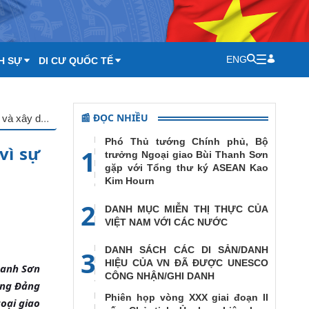
ENG
H SỰ
DI CƯ QUỐC TẾ
📰 ĐỌC NHIỀU
Chặng đường 80 năm vẻ vang của nền ngoại giao Việt Nam vì sự nghiệp đấu tranh, bảo vệ và xây dựng đất nước
Phó Thủ tướng Chính phủ, Bộ
vì sự
1
trưởng Ngoại giao Bùi Thanh Sơn
gặp với Tổng thư ký ASEAN Kao
Kim Hourn
2
DANH MỤC MIỄN THỊ THỰC CỦA
VIỆT NAM VỚI CÁC NƯỚC
DANH SÁCH CÁC DI SẢN/DANH
3
HIỆU CỦA VN ĐÃ ĐƯỢC UNESCO
hanh Sơn
CÔNG NHẬN/GHI DANH
ơng Đảng
Phiên họp vòng XXX giai đoạn II
oại giao