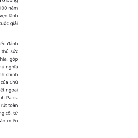
 100 năm
 vẹn lãnh
cuộc giải
yếu đánh
 thủ sức
hia, góp
chủ nghĩa
nh chính
 của Chủ
iệt ngoại
nh Paris.
rút toàn
ng cố, từ
oàn miền