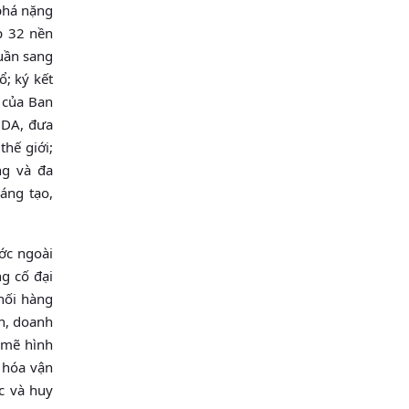
 phá nặng
p 32 nền
uần sang
ổ; ký kết
5 của Ban
ODA, đưa
hế giới;
ng và đa
áng tạo,
ước ngoài
g cố đại
hối hàng
ân, doanh
h mẽ hình
 hóa vận
c và huy