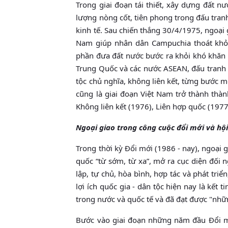
Trong giai đoạn tái thiết, xây dựng đất nư
lượng nòng cốt, tiên phong trong đấu tranh 
kinh tế. Sau chiến thắng 30/4/1975, ngoại g
Nam giúp nhân dân Campuchia thoát khỏi
phần đưa đất nước bước ra khỏi khó khăn về
Trung Quốc và các nước ASEAN, đấu tranh 
tộc chủ nghĩa, không liên kết, từng bước m
cũng là giai đoạn Việt Nam trở thành thà
Không liên kết (1976), Liên hợp quốc (1977
Ngoại giao trong công cuộc đổi mới và hộ
Trong thời kỳ Đổi mới (1986 - nay), ngoại g
quốc “từ sớm, từ xa”, mở ra cục diện đối 
lập, tự chủ, hòa bình, hợp tác và phát tri
lợi ích quốc gia - dân tộc hiện nay là kết
trong nước và quốc tế và đã đạt được "nhữn
Bước vào giai đoạn những năm đầu Đổi mới