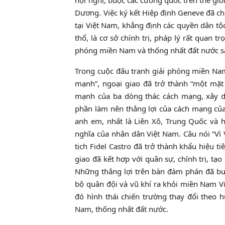
Dương. Việc ký kết Hiệp định Geneve đã c
tại Việt Nam, khẳng định các quyền dân tộ
thổ, là cơ sở chính trị, pháp lý rất quan t
phóng miền Nam và thống nhất đất nước s
Trong cuộc đấu tranh giải phóng miền Nam
mạnh”, ngoại giao đã trở thành “một mặt 
mạnh của ba dòng thác cách mạng, xây dự
phần làm nên thắng lợi của cách mạng của 
anh em, nhất là Liên Xô, Trung Quốc và h
nghĩa của nhân dân Việt Nam. Câu nói “Vì
tịch Fidel Castro đã trở thành khẩu hiệu t
giao đã kết hợp với quân sự, chính trị, tạo
Những thắng lợi trên bàn đàm phán đã bu
bộ quân đội và vũ khí ra khỏi miền Nam Vi
đó hình thái chiến trường thay đổi theo 
Nam, thống nhất đất nước.