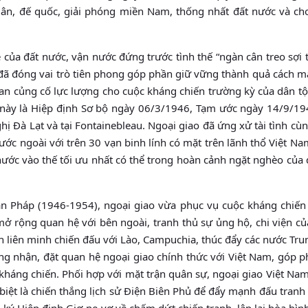
dân, đế quốc, giải phóng miền Nam, thống nhất đất nước và ch
 của đất nước, vận nước đứng trước tình thế “ngàn cân treo sợi t
 đã đóng vai trò tiên phong góp phần giữ vững thành quả cách 
ian củng cố lực lượng cho cuộc kháng chiến trường kỳ của dân t
n này là Hiệp định Sơ bộ ngày 06/3/1946, Tạm ước ngày 14/9/19
ị Đà Lạt và tại Fontainebleau. Ngoại giao đã ứng xử tài tình cùn
ớc ngoài với trên 30 vạn binh lính có mặt trên lãnh thổ Việt Na
nước vào thế tối ưu nhất có thể trong hoàn cảnh ngặt nghèo của
n Pháp (1946-1954), ngoại giao vừa phục vụ cuộc kháng chiến 
 mở rộng quan hệ với bên ngoài, tranh thủ sự ủng hộ, chi viện c
h liên minh chiến đấu với Lào, Campuchia, thúc đẩy các nước Tr
ng nhận, đặt quan hệ ngoại giao chính thức với Việt Nam, góp 
kháng chiến. Phối hợp với mặt trận quân sự, ngoại giao Việt Na
 biệt là chiến thắng lịch sử Điện Biên Phủ để đẩy mạnh đấu tranh
i ký Hiệp định Giơ-ne-vơ về chấm dứt chiến tranh, lập lại hòa bì