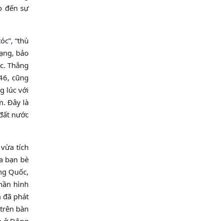
o đến sự
óc”, “thù
mạng, bảo
ộc. Thắng
46, cũng
g lúc với
m. Đây là
 đất nước
vừa tích
ủa bạn bè
ung Quốc,
phần hình
m đã phát
 trên bàn
nh ở Đông