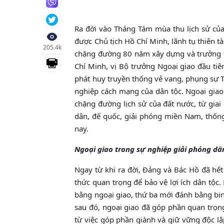
Ra đời vào Tháng Tám mùa thu lịch sử của
được Chủ tịch Hồ Chí Minh, lãnh tụ thiên tà
205.4k
chặng đường 80 năm xây dựng và trưởng th
Chí Minh, vị Bộ trưởng Ngoại giao đầu ti
phát huy truyền thống vẻ vang, phụng sự T
nghiệp cách mạng của dân tộc. Ngoại gia
chặng đường lịch sử của đất nước, từ gia
dân, đế quốc, giải phóng miền Nam, thốn
nay.
Ngoại giao trong sự nghiệp giải phóng dâ
Ngay từ khi ra đời, Đảng và Bác Hồ đã hết
thức quan trọng để bảo vệ lợi ích dân tộc
bằng ngoại giao, thứ ba mới đánh bằng bin
sau đó, ngoại giao đã góp phần quan trọn
từ việc góp phần giành và giữ vững độc l