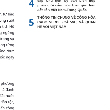
4
cấp Chủ tịch Ủy ban Liên họp
phân giới cắm mốc biên giới trên
đất liền Việt Nam-Trung Quốc
, tự hào
THÔNG TIN CHUNG VỀ CỘNG HÒA
5
rong suốt
CABO VERDE (CÁP-VE) VÀ QUAN
 tịch Hồ
HỆ VỚI VIỆT NAM
ng ngừng
 trong sự
ong từng
ống thực
uốc ngày
ột phương
i là đánh
 đất nước
dân tộc,
đến công