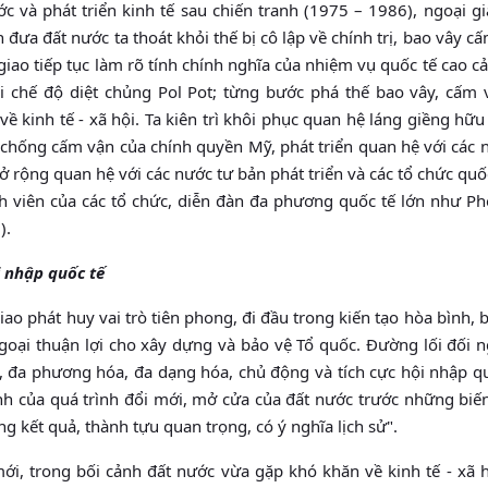
ớc và phát triển kinh tế sau chiến tranh (1975 – 1986), ngoại gi
đưa đất nước ta thoát khỏi thế bị cô lập về chính trị, bao vây c
iao tiếp tục làm rõ tính chính nghĩa của nhiệm vụ quốc tế cao cả
 chế độ diệt chủng Pol Pot; từng bước phá thế bao vây, cấm 
 kinh tế - xã hội. Ta kiên trì khôi phục quan hệ láng giềng hữu
chống cấm vận của chính quyền Mỹ, phát triển quan hệ với các 
ở rộng quan hệ với các nước tư bản phát triển và các tổ chức quố
nh viên của các tổ chức, diễn đàn đa phương quốc tế lớn như Ph
).
i nhập quốc tế
iao phát huy vai trò tiên phong, đi đầu trong kiến tạo hòa bình, 
ngoại thuận lợi cho xây dựng và bảo vệ Tổ quốc. Đường lối đối 
ển, đa phương hóa, đa dạng hóa, chủ động và tích cực hội nhập qu
 tinh của quá trình đổi mới, mở cửa của đất nước trước những bi
g kết quả, thành tựu quan trọng, có ý nghĩa lịch sử".
, trong bối cảnh đất nước vừa gặp khó khăn về kinh tế - xã h