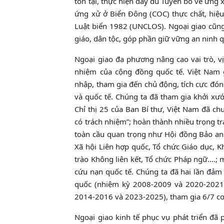
tồn tại, thực hiện đầy đủ Tuyên bố về ứng
ứng xử ở Biển Đông (COC) thực chất, hiệu
Luật biển 1982 (UNCLOS). Ngoại giao cũng 
giáo, dân tộc, góp phần giữ vững an ninh qu
Ngoại giao đa phương nâng cao vai trò, vị
nhiệm của cộng đồng quốc tế. Việt Nam 
nhập, tham gia đến chủ động, tích cực đón
và quốc tế. Chúng ta đã tham gia khởi xư
Chỉ thị 25 của Ban Bí thư, Việt Nam đã ch
có trách nhiệm”; hoàn thành nhiều trọng tr
toàn cầu quan trọng như Hội đồng Bảo an 
Xã hội Liên hợp quốc, Tổ chức Giáo dục, 
trào Không liên kết, Tổ chức Pháp ngữ.…; 
cứu nạn quốc tế. Chúng ta đã hai lần đảm
quốc (nhiệm kỳ 2008-2009 và 2020-2021)
2014-2016 và 2023-2025), tham gia 6/7 cơ
Ngoại giao kinh tế phục vụ phát triển đã p