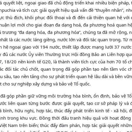
á quyết liệt, ngoại giao đã chủ động triển khai nhiều biện pháp,
mpuchia và tích cực giải quyết hiệu quả vấn đề “thuyền nhân”, n
ực thù địch, khôi phục đối thoại và đi đến cải thiện quan hệ với
 thuận lợi mới cho giai đoạn đa dạng hoá, đa phương hoá quan h
hủ trương “đa dạng hóa, đa phương hóa”, chúng ta đã mở rộng, 
nhất là các nước láng giềng, nước lớn và đối tác quan trọng. Từ
an hệ ngoại giao với 194 nước, thiết lập được mạng lưới 37 nướ
đầy đủ các nước Ủy viên Thường trực Hội đồng Bảo an Liên hợp quố
, 18/20 nền kinh tế G20, là thành viên tích cực của hơn 70 tổ 
ác đối tác chủ chốt, quan trọng đã góp phần tạo nên tầm vóc c
ều sâu, tạo nền tảng cho sự phát triển quan hệ lâu dài và bền vữ
ết cho sự nghiệp xây dựng và bảo vệ Tổ quốc.
 đã góp phần giữ vững môi trường hòa bình, ổn định, bảo vệ Tổ
nước liên quan từng bước được giải quyết, tạo cơ sở pháp lý và 
bình, hữu nghị, hợp tác, thúc đẩy phát triển kinh tế - xã hội, 
ịnh trong khu vực. Đồng thời đấu tranh hiệu quả với hoạt động
Việt Nam trên biển; thúc đẩy đàm phán, hợp tác giải quyết nhữ