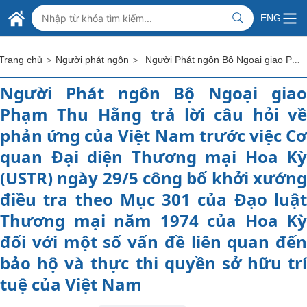
Skip to Main Content
BỘ NGOẠI GIAO VIỆT NAM
ENG
MINISTRY OF FOREIGN AFFAIRS
>
>
Người Phát ngôn Bộ Ngoại giao Phạm Thu Hằng trả lời câu hỏi về phản ứng của Việt Nam trước việc Cơ quan Đại diện Thương mại Hoa Kỳ (USTR) ngày 29/5 công bố khởi xướng điều tra theo Mục 301 của Đạo luật Thương mại năm 1974 của Hoa Kỳ đối với một số vấn đề liên quan đến bảo hộ và thực thi quyền sở hữu trí tuệ của Việt Nam
Trang chủ
Người phát ngôn
Người Phát ngôn Bộ Ngoại giao
Phạm Thu Hằng trả lời câu hỏi về
phản ứng của Việt Nam trước việc Cơ
quan Đại diện Thương mại Hoa Kỳ
(USTR) ngày 29/5 công bố khởi xướng
điều tra theo Mục 301 của Đạo luật
Thương mại năm 1974 của Hoa Kỳ
đối với một số vấn đề liên quan đến
bảo hộ và thực thi quyền sở hữu trí
tuệ của Việt Nam