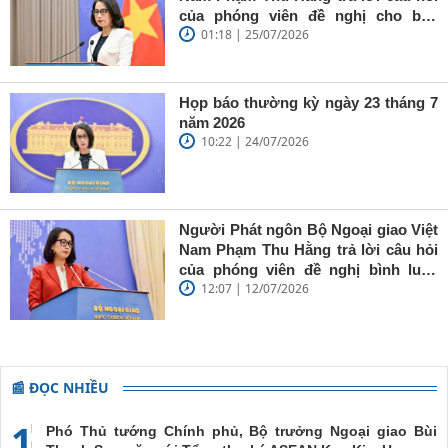
đề nghị cập
của phóng viên đề nghị cho biết
trên tàu
nhật thông
01:18 | 25/07/2026
phản ứng của Việt Nam trước việc
Khôi
tin liên quan
Cơ quan Đại diện Thương mại Hoa
Nguyên 18
đến tàu
Kỳ (USTR) áp mức thuế mới 12,5%
Khôi
đối với hàng hóa của tất cả các nền
Họp báo thường kỳ ngày 23 tháng 7
Nguyên 18
kinh tế “bị điều tra” theo Mục 301
năm 2026
gặp nạn
10:22 | 24/07/2026
trên biển
Người Phát ngôn Bộ Ngoại giao Việt
Nam Phạm Thu Hằng trả lời câu hỏi
của phóng viên đề nghị bình luận
12:07 | 12/07/2026
của Việt Nam nhân dịp 10 năm Tòa
Trọng tài thành lập theo Phụ lục VII
Công ước Liên hợp quốc về Luật
Biển 1982 ra phán quyết trong vụ
kiện giữa Philippines và Trung Quốc
📰 ĐỌC NHIỀU
1
Phó Thủ tướng Chính phủ, Bộ trưởng Ngoại giao Bùi