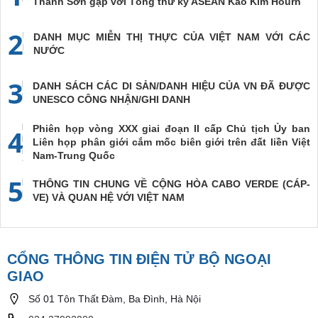
Thanh Sơn gặp với Tổng thư ký ASEAN Kao Kim Hourn
2
DANH MỤC MIỄN THỊ THỰC CỦA VIỆT NAM VỚI CÁC
NƯỚC
3
DANH SÁCH CÁC DI SẢN/DANH HIỆU CỦA VN ĐÃ ĐƯỢC
UNESCO CÔNG NHẬN/GHI DANH
Phiên họp vòng XXX giai đoạn II cấp Chủ tịch Ủy ban
4
Liên họp phân giới cắm mốc biên giới trên đất liền Việt
Nam-Trung Quốc
5
THÔNG TIN CHUNG VỀ CỘNG HÒA CABO VERDE (CÁP-
VE) VÀ QUAN HỆ VỚI VIỆT NAM
CỔNG THÔNG TIN ĐIỆN TỬ BỘ NGOẠI
GIAO
Số 01 Tôn Thất Đàm, Ba Đình, Hà Nội