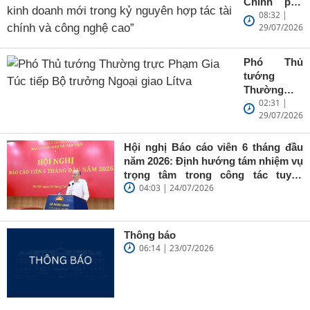
Chính phủ
Quỹ đầu tư
08:32 |
Nguyễn Văn
mạo hiểm
29/07/2026
Thắng chủ
Crypto
trì tọa đàm
Valley
với chủ đề
Phó Thủ
“Cơ hội
tướng
kinh doanh
Thường
mới trong
02:31 |
trực Phạm
kỷ nguyên
29/07/2026
Gia Túc tiếp
hợp tác tài
Bộ trưởng
chính và
Ngoại giao
Hội nghị Báo cáo viên 6 tháng đầu
công nghệ
Lítva
năm 2026: Định hướng tám nhiệm vụ
cao”
trọng tâm trong công tác tuyên
04:03 | 24/07/2026
truyền
Thông báo
06:14 | 23/07/2026