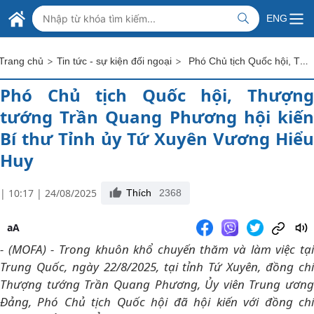
Skip to Main Content
BỘ NGOẠI GIAO VIỆT NAM
ENG
MINISTRY OF FOREIGN AFFAIRS
>
>
Phó Chủ tịch Quốc hội, Thượng tướng Trần Quang Phương hội kiến Bí thư Tỉnh ủy Tứ Xuyên Vương Hiểu Huy
Trang chủ
Tin tức - sự kiện đối ngoại
Phó Chủ tịch Quốc hội, Thượng
tướng Trần Quang Phương hội kiến
Bí thư Tỉnh ủy Tứ Xuyên Vương Hiểu
Huy
| 10:17 | 24/08/2025
Thích
2368
aA
- (MOFA) - Trong khuôn khổ chuyến thăm và làm việc tại
Trung Quốc, ngày 22/8/2025, tại tỉnh Tứ Xuyên, đồng chí
Thượng tướng Trần Quang Phương, Ủy viên Trung ương
Đảng, Phó Chủ tịch Quốc hội đã hội kiến với đồng chí