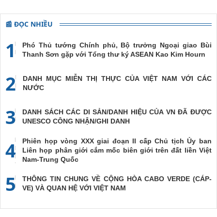
📰 ĐỌC NHIỀU
1
Phó Thủ tướng Chính phủ, Bộ trưởng Ngoại giao Bùi
Thanh Sơn gặp với Tổng thư ký ASEAN Kao Kim Hourn
2
DANH MỤC MIỄN THỊ THỰC CỦA VIỆT NAM VỚI CÁC
NƯỚC
3
DANH SÁCH CÁC DI SẢN/DANH HIỆU CỦA VN ĐÃ ĐƯỢC
UNESCO CÔNG NHẬN/GHI DANH
Phiên họp vòng XXX giai đoạn II cấp Chủ tịch Ủy ban
4
Liên họp phân giới cắm mốc biên giới trên đất liền Việt
Nam-Trung Quốc
5
THÔNG TIN CHUNG VỀ CỘNG HÒA CABO VERDE (CÁP-
VE) VÀ QUAN HỆ VỚI VIỆT NAM