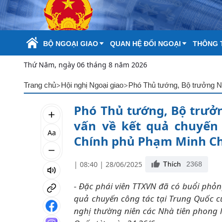
Skip to Main Content
BỘ NGOẠI GIAO
QUAN HỆ ĐỐI NGOẠI
THÔNG T
Thứ Năm, ngày 06 tháng 8 năm 2026
>
>
Trang chủ
Hội nghị Ngoại giao
Phó Thủ tướng, Bộ trưởn
vấn về kết quả chuyến
Aa
Chính phủ Phạm Minh C
| 08:40 | 28/06/2025
Thích
2368
- Đặc phái viên TTXVN đã có buổi phỏ
quả chuyến công tác tại Trung Quốc 
nghị thường niên các Nhà tiên phong lầ