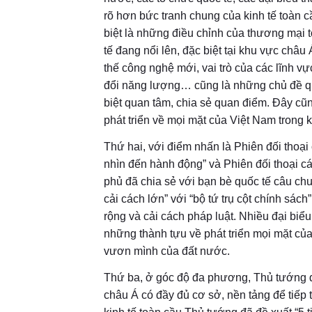
rõ hơn bức tranh chung của kinh tế toàn c
biệt là những điều chỉnh của thương mại 
tế đang nổi lên, đặc biệt tại khu vực châu
thế công nghệ mới, vai trò của các lĩnh v
đổi năng lượng… cũng là những chủ đề qu
biệt quan tâm, chia sẻ quan điểm. Đây cũ
phát triển về mọi mặt của Việt Nam trong
Thứ hai, với điểm nhấn là Phiên đối thoại
nhìn đến hành động” và Phiên đối thoại
phủ đã chia sẻ với bạn bè quốc tế câu c
cải cách lớn” với “bộ tứ trụ cột chính sá
rộng và cải cách pháp luật. Nhiều đại biê
những thành tựu về phát triển mọi mặt
vươn mình của đất nước.
Thứ ba, ở góc độ đa phương, Thủ tướng
châu Á có đầy đủ cơ sở, nền tảng để tiếp tụ