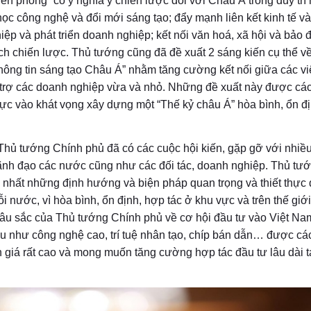
iên phong” có ý nghĩa ý chiến lược đối với Châu Á trong duy trì
học công nghệ và đổi mới sáng tạo; đẩy mạnh liên kết kinh tế và
hiệp và phát triển doanh nghiệp; kết nối văn hoá, xã hội và bảo
chiến lược. Thủ tướng cũng đã đề xuất 2 sáng kiến cụ thể vê
ng thông tin sáng tạo Châu Á” nhằm tăng cường kết nối giữa các v
rợ các doanh nghiệp vừa và nhỏ. Những đề xuất này được các
 vào khát vọng xây dựng một “Thế kỷ châu Á” hòa bình, ổn đi
 Thủ tướng Chính phủ đã có các cuộc hội kiến, gặp gỡ với nhiề
ãnh đạo các nước cũng như các đối tác, doanh nghiệp. Thủ tư
nhất những định hướng và biện pháp quan trọng và thiết thực 
 nước, vì hòa bình, ổn định, hợp tác ở khu vực và trên thế giớ
 sâu sắc của Thủ tướng Chính phủ về cơ hội đầu tư vào Việt Na
ầu như công nghệ cao, trí tuệ nhân tạo, chíp bán dẫn… được cá
 giá rất cao và mong muốn tăng cường hợp tác đầu tư lâu dài tạ