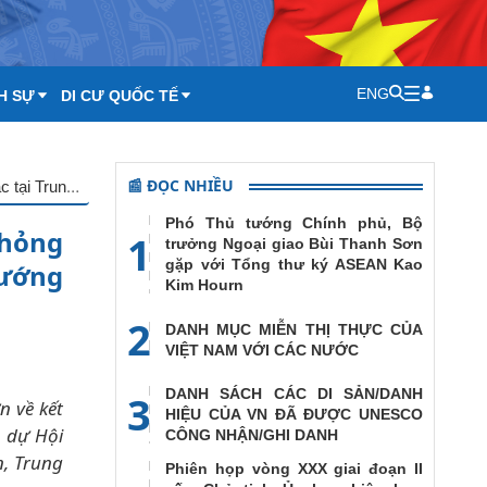
ENG
H SỰ
DI CƯ QUỐC TẾ
📰 ĐỌC NHIỀU
Phó Thủ tướng, Bộ trưởng Ngoại giao Bùi Thanh Sơn trả lời phỏng vấn về kết quả chuyến công tác tại Trung Quốc của Thủ tướng Chính phủ Phạm Minh Chính
Phó Thủ tướng Chính phủ, Bộ
phỏng
1
trưởng Ngoại giao Bùi Thanh Sơn
gặp với Tổng thư ký ASEAN Kao
tướng
Kim Hourn
2
DANH MỤC MIỄN THỊ THỰC CỦA
VIỆT NAM VỚI CÁC NƯỚC
DANH SÁCH CÁC DI SẢN/DANH
3
n về kết
HIỆU CỦA VN ĐÃ ĐƯỢC UNESCO
 dự Hội
CÔNG NHẬN/GHI DANH
n, Trung
Phiên họp vòng XXX giai đoạn II