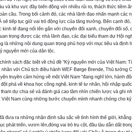
ầu và khu vực đầy biến động với nhiều rủi ro, thách thức tiềm ẩ
toàn cầu. Trong bối cảnh đó, các nhà lãnh đạo nhấn mạnh các n
 Á sẽ tiếp tục giữ vai trò động lực của tăng trưởng. Bên cạnh đó,
ực kinh tế đang nổi lên gắn với chuyển đổi xanh, chuyển đổi số,
an trọng được các nhà lãnh đạo, các đại biểu tham dự Hội ng
ng là những nội dung quan trọng phù hợp với mục tiêu và định
 kỷ nguyên mới của dân tộc.
 chính sách đặc biệt về chủ đề “Kỷ nguyên mới của Việt Nam: T
 cá nhân với Chủ tịch điều hành WEF Børge Brende, Thủ tướng 
huyện truyền cảm hứng về một Việt Nam “đang nghĩ lớn, hành độ
ch” đột phá về khoa học công nghệ, kinh tế tư nhân, hội nhập quốc
̉u tham dự chia sẻ và đánh giá cao tầm nhìn chiến lược và ghi n
 của Việt Nam cùng những bước chuyển mình nhanh chóng cho ky
 đã đưa ra những nhận định sâu sắc về tình hình thế giới, khẳn
c phát triển, vươn lên,đóng vai trò trụ cột, đầu tàu dẫn dắt tro