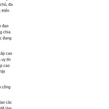
 chủ, đa
 triển
h đạo
g chia
ốc đang
cấp cao
 uy tín
ấp cao
iệt
h công
đạo các
 để làm