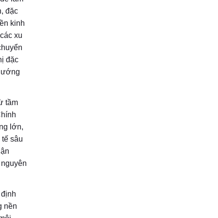
n, đặc
ền kinh
 các xu
 chuyển
hị đặc
 hướng
ừ tầm
Chính
ng lớn,
 tế sâu
hận
̉ nguyên
g định
ng nền