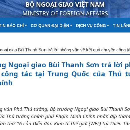
BỘ NGOẠI GIAO VIỆT NAM
MINISTRY OF FOREIGN AFFAIRS
IN BÁO CHÍ
CƠ QUAN ĐẠI DIỆN
DỊCH VỤ CÔNG
TIN LÃN
g Ngoại giao Bùi Thanh Sơn trả lời 
 công tác tại Trung Quốc của Thủ 
hính
ng vấn Phó Thủ tướng, Bộ trưởng Ngoại giao Bùi Thanh Sơ
của Thủ tướng Chính phủ Phạm Minh Chính nhân dịp tham
n thứ 16 của Diễn đàn Kinh tế thế giới (WEF) tại Thiên Tâ