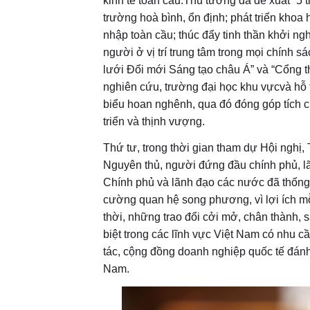
kinh tế toàn cầu.Thủ tướng đã đề xuất “5 t
trường hoà bình, ổn định; phát triển khoa 
nhập toàn cầu; thúc đẩy tinh thần khởi ng
người ở vị trí trung tâm trong mọi chính sách 
lưới Đổi mới Sáng tạo châu Á” và “Cổ
nghiên cứu, trường đại học khu vựcvà hỗ t
biểu hoan nghênh, qua đó đóng góp tích cực
triển và thịnh vượng.
Thứ tư, trong thời gian tham dự Hội nghị,
Nguyên thủ, người đứng đầu chính phủ, l
Chính phủ và lãnh đạo các nước đã thống 
cường quan hệ song phương, vì lợi ích mỗi
thời, những trao đổi cởi mở, chân thành,
biệt trong các lĩnh vực Việt Nam có nhu c
tác, cộng đồng doanh nghiệp quốc tế đánh
Nam.