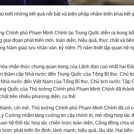
o biết những kết quả nổi bật và biện pháp nhằm triển khai kết 
?
ng Chính phủ Phạm Minh Chính tại Trung Quốc diễn ra trong bố
giai đoạn phát triển mới, toàn diện, hiệu quả, thực chất và bề
rong Năm giao lưu nhân văn, kỷ niệm 75 năm thiết lập quan hệ n
hể hóa nhận thức chung quan trọng của Lãnh đạo cao nhất hai Đả
ến thăm cấp Nhà nước đến Trung Quốc của Tổng Bí thư, Chủ t
 Nhà nước đến Việt Nam của Tổng Bí thư, Chủ tịch nước Tập 
Trung Quốc của Thủ tướng Chính phủ Phạm Minh Chính đã thàn
 chất trên nhiều phương diện, cụ thể:
n thành, cởi mở, Thủ tướng Chính phủ Phạm Minh Chính đã có c
ý Cường nhằm tăng cường tin cậy chính trị, mở rộng hợp tác 
quan hệ Đối tác hợp tác chiến lược toàn diện, Cộng đồng chia 
 lược phát triển ổn định, lành mạnh, hiệu quả, lâu dài. Hai bên