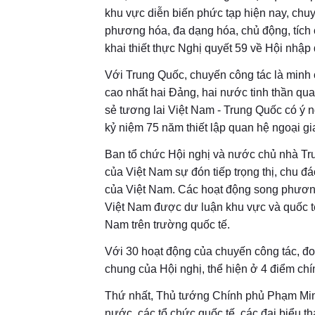
khu vực diễn biến phức tạp hiện nay, chuy
phương hóa, đa dạng hóa, chủ động, tích c
khai thiết thực Nghị quyết 59 về Hội nhập 
Với Trung Quốc, chuyến công tác là minh 
cao nhất hai Đảng, hai nước tinh thần qu
sẻ tương lai Việt Nam - Trung Quốc có ý 
kỷ niệm 75 năm thiết lập quan hệ ngoại g
Ban tổ chức Hội nghị và nước chủ nhà T
của Việt Nam sự đón tiếp trọng thị, chu đáo
của Việt Nam. Các hoạt động song phươn
Việt Nam được dư luận khu vực và quốc tế
Nam trên trường quốc tế.
Với 30 hoạt động của chuyến công tác, đo
chung của Hội nghị, thể hiện ở 4 điểm ch
Thứ nhất, Thủ tướng Chính phủ Phạm Minh
nước, các tổ chức quốc tế, các đại biểu 