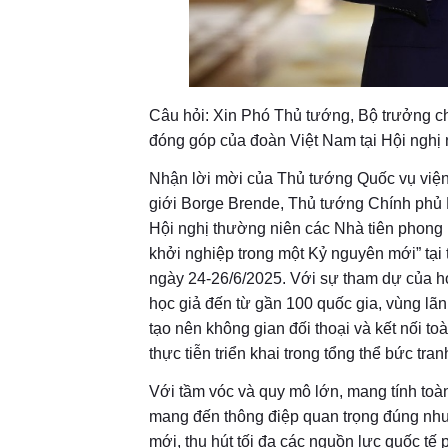
Câu hỏi: Xin Phó Thủ tướng, Bộ trưởng 
đóng góp của đoàn Việt Nam tại Hội nghị
Nhận lời mời của Thủ tướng Quốc vụ viện
giới Borge Brende, Thủ tướng Chính phủ
Hội nghị thường niên các Nhà tiên phong l
khởi nghiệp trong một Kỷ nguyên mới” tạ
ngày 24-26/6/2025. Với sự tham dự của hơn
học giả đến từ gần 100 quốc gia, vùng lã
tạo nên không gian đối thoại và kết nối t
thực tiễn triển khai trong tổng thể bức tr
Với tầm vóc và quy mô lớn, mang tính toà
mang đến thông điệp quan trọng đúng như 
mới, thu hút tối đa các nguồn lực quốc tế p