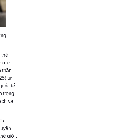
ững
 thế
am dự
h thần
25) từ
quốc tế,
n trọng
sách và
đã
guyên
thế giới,