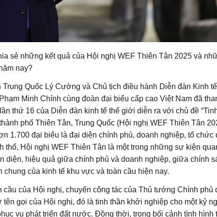
chia sẻ những kết quả của Hội nghị WEF Thiên Tân 2025 và nh
 năm nay?
 Trung Quốc Lý Cường và Chủ tịch điều hành Diễn đàn Kinh tế
 Phạm Minh Chính cùng đoàn đại biểu cấp cao Việt Nam đã th
ần thứ 16 của Diễn đàn kinh tế thế giới diễn ra với chủ đề “Tin
i thành phố Thiên Tân, Trung Quốc (Hội nghị WEF Thiên Tân 20
 1.700 đại biểu là đại diện chính phủ, doanh nghiệp, tổ chức 
nh thổ, Hội nghị WEF Thiên Tân là một trong những sự kiện qua
oàn diện, hiệu quả giữa chính phủ và doanh nghiệp, giữa chính 
anh chung của kinh tế khu vực và toàn cầu hiện nay.
n cầu của Hội nghị, chuyến công tác của Thủ tướng Chính phủ 
tên gọi của Hội nghị, đó là tinh thần khởi nghiệp cho một kỷ n
hục vụ phát triển đất nước. Đồng thời, trong bối cảnh tình hình 