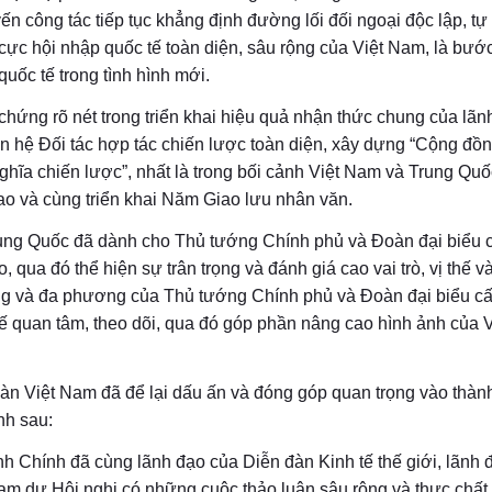
ến công tác tiếp tục khẳng định đường lối đối ngoại độc lập, tự
ực hội nhập quốc tế toàn diện, sâu rộng của Việt Nam, là bước
quốc tế trong tình hình mới.
chứng rõ nét trong triển khai hiệu quả nhận thức chung của lãn
an hệ Đối tác hợp tác chiến lược toàn diện, xây dựng “Cộng đồn
nghĩa chiến lược”, nhất là trong bối cảnh Việt Nam và Trung Qu
iao và cùng triển khai Năm Giao lưu nhân văn.
rung Quốc đã dành cho Thủ tướng Chính phủ và Đoàn đại biểu 
, qua đó thể hiện sự trân trọng và đánh giá cao vai trò, vị thế và
g và đa phương của Thủ tướng Chính phủ và Đoàn đại biểu c
 quan tâm, theo dõi, qua đó góp phần nâng cao hình ảnh của V
àn Việt Nam đã để lại dấu ấn và đóng góp quan trọng vào thàn
ính sau:
 Chính đã cùng lãnh đạo của Diễn đàn Kinh tế thế giới, lãnh 
tham dự Hội nghị có những cuộc thảo luận sâu rộng và thực chất