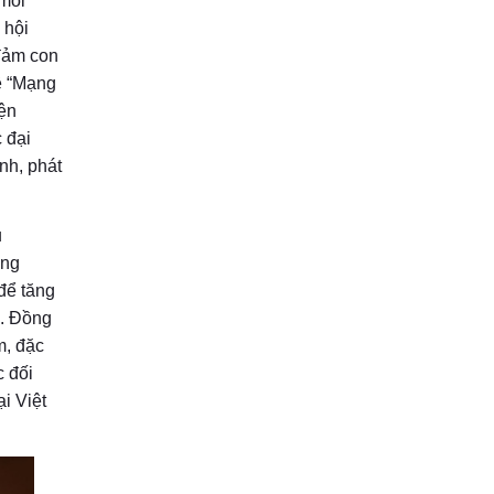
 môi
 hội
 đảm con
̀ “Mạng
iện
 đại
̣nh, phát
u
ớng
để tăng
i. Đồng
m, đặc
c đối
i Việt