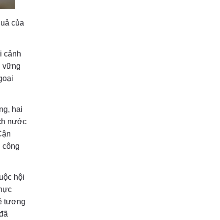
quả của
i cảnh
n vững
goại
ng, hai
ịch nước
Cận
h công
uộc hội
thực
sẻ tương
 đã