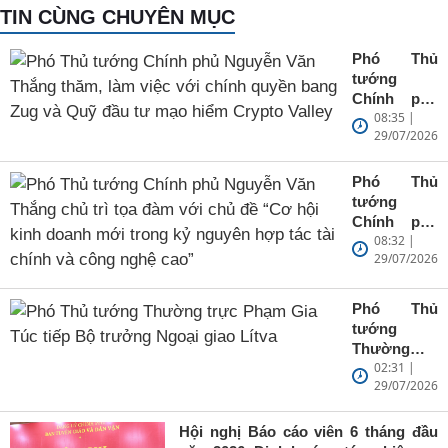
TIN CÙNG CHUYÊN MỤC
Phó Thủ
tướng
Chính phủ
08:35 |
Nguyễn Văn
29/07/2026
Thắng
thăm, làm
việc với
Phó Thủ
chính quyền
tướng
bang Zug và
Chính phủ
Quỹ đầu tư
08:32 |
Nguyễn Văn
mạo hiểm
29/07/2026
Thắng chủ
Crypto
trì tọa đàm
Valley
với chủ đề
Phó Thủ
“Cơ hội
tướng
kinh doanh
Thường
mới trong
02:31 |
trực Phạm
kỷ nguyên
29/07/2026
Gia Túc tiếp
hợp tác tài
Bộ trưởng
chính và
Ngoại giao
Hội nghị Báo cáo viên 6 tháng đầu
công nghệ