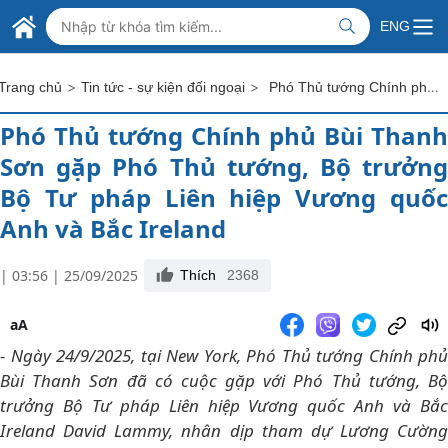
Skip to Main Content
BỘ NGOẠI GIAO VIỆT NAM
ENG
MINISTRY OF FOREIGN AFFAIRS
>
>
Phó Thủ tướng Chính phủ Bùi Thanh Sơn gặp Phó Thủ tướng, Bộ trưởng Bộ Tư pháp Liên hiệp Vương quốc Anh và Bắc Ireland
Trang chủ
Tin tức - sự kiện đối ngoại
Phó Thủ tướng Chính phủ Bùi Thanh
Sơn gặp Phó Thủ tướng, Bộ trưởng
Bộ Tư pháp Liên hiệp Vương quốc
Anh và Bắc Ireland
| 03:56 | 25/09/2025
Thích
2368
aA
- Ngày 24/9/2025, tại New York, Phó Thủ tướng Chính phủ
Bùi Thanh Sơn đã có cuộc gặp với Phó Thủ tướng, Bộ
trưởng Bộ Tư pháp Liên hiệp Vương quốc Anh và Bắc
Ireland David Lammy, nhân dịp tham dự Lương Cường