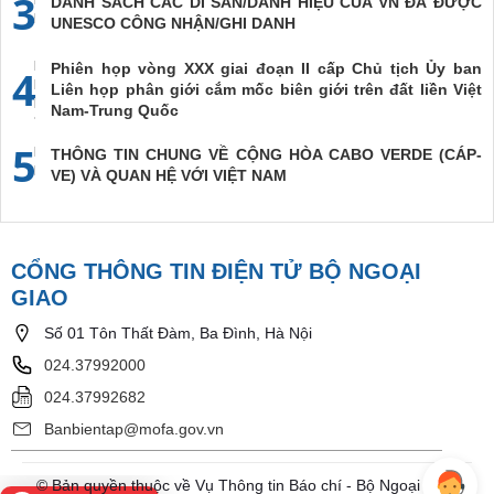
3
DANH SÁCH CÁC DI SẢN/DANH HIỆU CỦA VN ĐÃ ĐƯỢC
UNESCO CÔNG NHẬN/GHI DANH
Phiên họp vòng XXX giai đoạn II cấp Chủ tịch Ủy ban
4
Liên họp phân giới cắm mốc biên giới trên đất liền Việt
Nam-Trung Quốc
5
THÔNG TIN CHUNG VỀ CỘNG HÒA CABO VERDE (CÁP-
VE) VÀ QUAN HỆ VỚI VIỆT NAM
CỔNG THÔNG TIN ĐIỆN TỬ BỘ NGOẠI
GIAO
Số 01 Tôn Thất Đàm, Ba Đình, Hà Nội
024.37992000
024.37992682
Banbientap@mofa.gov.vn
© Bản quyền thuộc về Vụ Thông tin Báo chí - Bộ Ngoại Giao