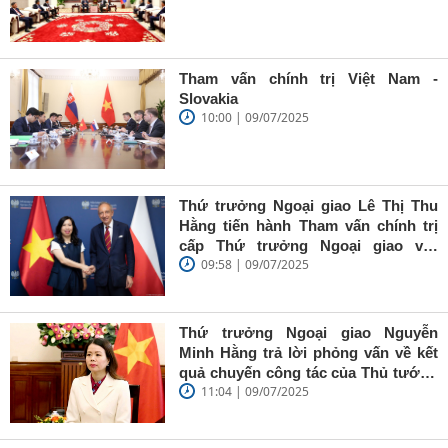
Tham vấn chính trị Việt Nam -
Slovakia
10:00 | 09/07/2025
Thứ trưởng Ngoại giao Lê Thị Thu
Hằng tiến hành Tham vấn chính trị
cấp Thứ trưởng Ngoại giao với
09:58 | 09/07/2025
Quốc vụ khanh Bộ Ngoại giao Ba
Lan Władysław Teofil Bartoszewski
Thứ trưởng Ngoại giao Nguyễn
Minh Hằng trả lời phỏng vấn về kết
quả chuyến công tác của Thủ tướng
11:04 | 09/07/2025
Phạm Minh Chính và Phu nhân tham
dự Hội nghị BRICS mở rộng 2025 và
hoạt động song phương tại Brasil