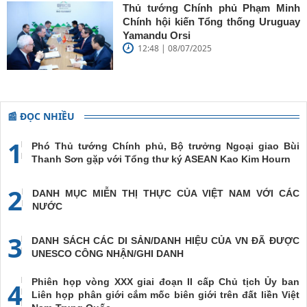
Thủ tướng Chính phủ Phạm Minh
Chính hội kiến Tổng thống Uruguay
Yamandu Orsi
12:48 | 08/07/2025
📰 ĐỌC NHIỀU
1
Phó Thủ tướng Chính phủ, Bộ trưởng Ngoại giao Bùi
Thanh Sơn gặp với Tổng thư ký ASEAN Kao Kim Hourn
2
DANH MỤC MIỄN THỊ THỰC CỦA VIỆT NAM VỚI CÁC
NƯỚC
3
DANH SÁCH CÁC DI SẢN/DANH HIỆU CỦA VN ĐÃ ĐƯỢC
UNESCO CÔNG NHẬN/GHI DANH
Phiên họp vòng XXX giai đoạn II cấp Chủ tịch Ủy ban
4
Liên họp phân giới cắm mốc biên giới trên đất liền Việt