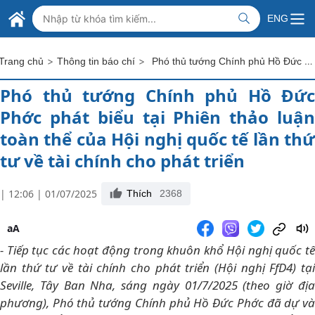
Skip to Main Content
BỘ NGOẠI GIAO VIỆT NAM
ENG
MINISTRY OF FOREIGN AFFAIRS
>
>
Phó thủ tướng Chính phủ Hồ Đức Phớc phát biểu tại Phiên thảo luận toàn thể của Hội nghị quốc tế lần thứ tư về tài chính cho phát triển
Trang chủ
Thông tin báo chí
Phó thủ tướng Chính phủ Hồ Đức
Phớc phát biểu tại Phiên thảo luận
toàn thể của Hội nghị quốc tế lần thứ
tư về tài chính cho phát triển
| 12:06 | 01/07/2025
Thích
2368
aA
- Tiếp tục các hoạt động trong khuôn khổ Hội nghị quốc tế
lần thứ tư về tài chính cho phát triển (Hội nghị FfD4) tại
Seville, Tây Ban Nha, sáng ngày 01/7/2025 (theo giờ địa
phương), Phó thủ tướng Chính phủ Hồ Đức Phớc đã dự và