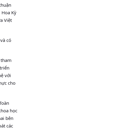
 thuận
ị Hoa Kỳ
a Việt
 và có
à tham
triển
hệ với
thực cho
 Toàn
 khoa học
hai bên
oát các