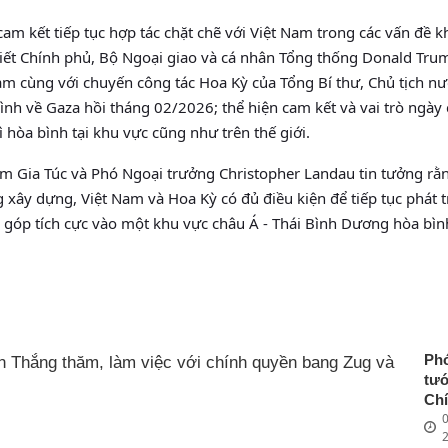
am kết tiếp tục hợp tác chặt chẽ với Việt Nam trong các vấn đề k
iết Chính phủ, Bộ Ngoại giao và cá nhân Tổng thống Donald Tru
Nam cùng với chuyến công tác Hoa Kỳ của Tổng Bí thư, Chủ tịch nư
h về Gaza hồi tháng 02/2026; thể hiện cam kết và vai trò ngày
 hòa bình tại khu vực cũng như trên thế giới.
 Gia Túc và Phó Ngoại trưởng Christopher Landau tin tưởng rằn
xây dựng, Việt Nam và Hoa Kỳ có đủ điều kiện để tiếp tục phát t
 góp tích cực vào một khu vực châu Á - Thái Bình Dương hòa bìn
Ph
tư
Ch
0
Ng
Vă