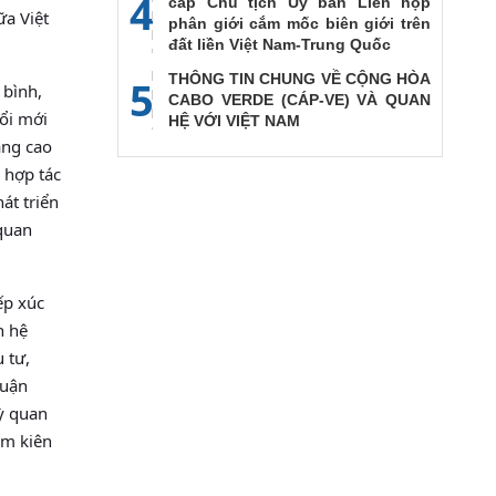
4
cấp Chủ tịch Ủy ban Liên họp
ữa Việt
phân giới cắm mốc biên giới trên
đất liền Việt Nam-Trung Quốc
THÔNG TIN CHUNG VỀ CỘNG HÒA
5
 bình,
CABO VERDE (CÁP-VE) VÀ QUAN
ổi mới
HỆ VỚI VIỆT NAM
âng cao
 hợp tác
hát triển
 quan
ếp xúc
n hệ
 tư,
huận
Kỳ quan
am kiên