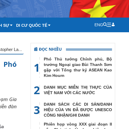
ENG
H SỰ
DI CƯ QUỐC TẾ
📰 ĐỌC NHIỀU
Phó Thủ tướng Thường trực Chính phủ Phạm Gia Túc tiếp Phó Ngoại trưởng Hoa Kỳ Christopher Landau
Phó Thủ tướng Chính phủ, Bộ
p Phó
1
trưởng Ngoại giao Bùi Thanh Sơn
gặp với Tổng thư ký ASEAN Kao
Kim Hourn
2
DANH MỤC MIỄN THỊ THỰC CỦA
VIỆT NAM VỚI CÁC NƯỚC
Phạm Gia
DANH SÁCH CÁC DI SẢN/DANH
3
iễn đàn
HIỆU CỦA VN ĐÃ ĐƯỢC UNESCO
CÔNG NHẬN/GHI DANH
Phiên họp vòng XXX giai đoạn II
ủa