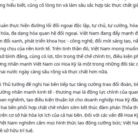
 hiểu biết, củng cố lòng tin và làm sâu sắc hợp tác thực chất gi
án thực hiện đường lối đối ngoại độc lập, tự chủ, tự cường, hòa
g hóa, đa dạng hóa quan hệ đối ngoại. Việt Nam đang đẩy mạnh đ
 đổi xanh, phát triển khoa học - công nghệ, đổi mới sáng tạo, n
ng chịu của nền kinh tế. Trên tinh thần đó, Việt Nam mong muốn
sở bình đẳng, cùng có lợi, tôn trọng thể chế chính trị, điều kiện p
ướng nhấn mạnh Việt Nam coi Hoa Kỳ là một trong những đối tác
ai nước ngày càng sâu rộng và thực chất hơn nữa.
 Thủ tướng đề nghị hai bên tiếp tục tăng cường trao đổi đoàn, ti
ủ tướng nhấn mạnh kinh tế - thương mại là động lực chính của qua
an nghênh, tạo điều kiện thuận lợi cho doanh nghiệp Hoa Kỳ đầu
hị hai bên phối hợp chặt chẽ nhằm sớm kết thúc đàm phán Thỏa t
ên cơ sở hài hòa lợi ích của cả hai bên. Đối với các vấn đề Hoa 
Việt Nam nghiêm cấm mọi hình thức lao động cưỡng bức; Việt N
 sở hữu trí tuệ.