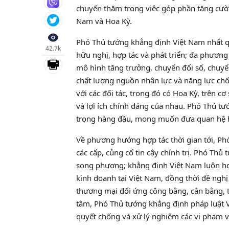
chuyến thăm trong việc góp phần tăng cường
Nam và Hoa Kỳ.
Phó Thủ tướng khẳng định Việt Nam nhất qu
42.7k
hữu nghị, hợp tác và phát triển; đa phươn
mô hình tăng trưởng, chuyển đổi số, chuyển
chất lượng nguồn nhân lực và năng lực chố
với các đối tác, trong đó có Hoa Kỳ, trên cơ 
và lợi ích chính đáng của nhau. Phó Thủ t
trọng hàng đầu, mong muốn đưa quan hệ h
Về phương hướng hợp tác thời gian tới, Phó
các cấp, củng cố tin cậy chính trị. Phó Th
song phương; khẳng định Việt Nam luôn ho
kinh doanh tại Việt Nam, đồng thời đề ng
thương mại đối ứng công bằng, cân bằng, tr
tâm, Phó Thủ tướng khẳng định pháp luật 
quyết chống và xử lý nghiêm các vi phạm về