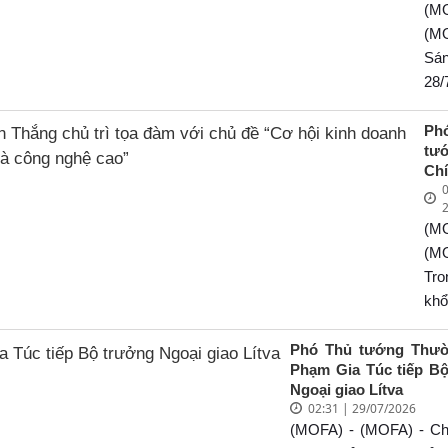
(M
th
vi
(M
chí
Sá
qu
28/
Zu
tro
đầ
kh
Ph
hi
tư
Cry
côn
Ch
Val
Th
0
Ng
Ph
Vă
tướ
(M
chủ
Ch
đà
(M
ch
Ng
Tro
hộ
Th
kh
do
đế
côn
tr
làm
Th
Phó Thủ tướng Thườ
ng
Phạm Gia Túc tiếp B
chí
hợp
ch
Ngoại giao Lítva
ch
ban
28/
02:31 | 29/07/2026
cô
Qu
tạ
(MOFA) - (MOFA) - Chi
ca
mạ
phố