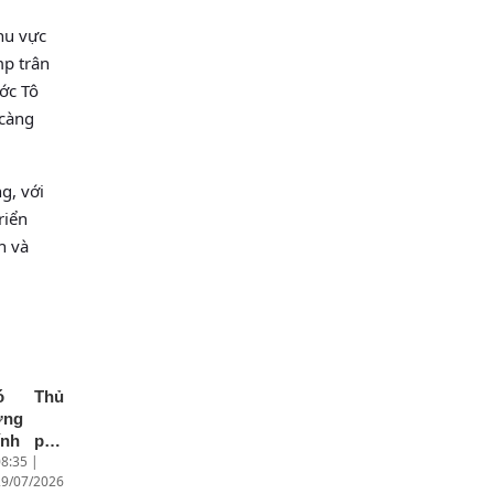
hu vực
mp trân
ớc Tô
 càng
g, với
riển
h và
ó Thủ
ớng
ính phủ
8:35 |
uyễn
29/07/2026
n Thắng