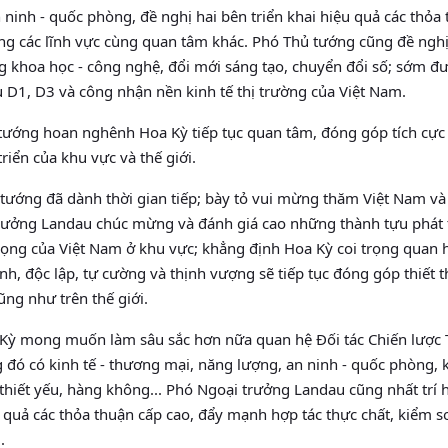
 ninh - quốc phòng, đề nghị hai bên triển khai hiệu quả các thỏa
ang các lĩnh vực cùng quan tâm khác. Phó Thủ tướng cũng đề ngh
g khoa học - công nghệ, đổi mới sáng tạo, chuyển đổi số; sớm đư
 D1, D3 và công nhận nền kinh tế thị trường của Việt Nam.
 tướng hoan nghênh Hoa Kỳ tiếp tục quan tâm, đóng góp tích cực
riển của khu vực và thế giới.
ướng đã dành thời gian tiếp; bày tỏ vui mừng thăm Việt Nam v
rưởng Landau chúc mừng và đánh giá cao những thành tựu phát 
 trọng của Việt Nam ở khu vực; khẳng định Hoa Kỳ coi trọng quan 
 độc lập, tự cường và thịnh vượng sẽ tiếp tục đóng góp thiết 
ũng như trên thế giới.
ỳ mong muốn làm sâu sắc hơn nữa quan hệ Đối tác Chiến lược
ng đó có kinh tế - thương mại, năng lượng, an ninh - quốc phòng,
thiết yếu, hàng không... Phó Ngoại trưởng Landau cũng nhất trí 
 quả các thỏa thuận cấp cao, đẩy mạnh hợp tác thực chất, kiểm s
.