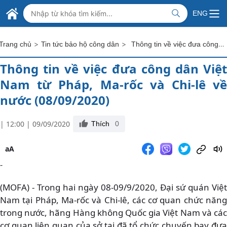
Skip to Main Content
BỘ NGOẠI GIAO VIỆT NAM
ENG
MINISTRY OF FOREIGN AFFAIRS
>
>
Thông tin về việc đưa công dân Việt Nam từ Pháp, Ma-rốc và Chi-lê về nước (08/09/2020)
Trang chủ
Tin tức bảo hộ công dân
Thông tin về việc đưa công dân Việt
Nam từ Pháp, Ma-rốc và Chi-lê về
nước (08/09/2020)
| 12:00 | 09/09/2020
Thích
0
aA
-
(MOFA) - Trong hai ngày 08-09/9/2020, Đại sứ quán Việt
Nam tại Pháp, Ma-rốc và Chi-lê, các cơ quan chức năng
trong nước, hãng Hàng không Quốc gia Việt Nam và các
cơ quan liên quan của sở tại đã tổ chức chuyến bay đưa