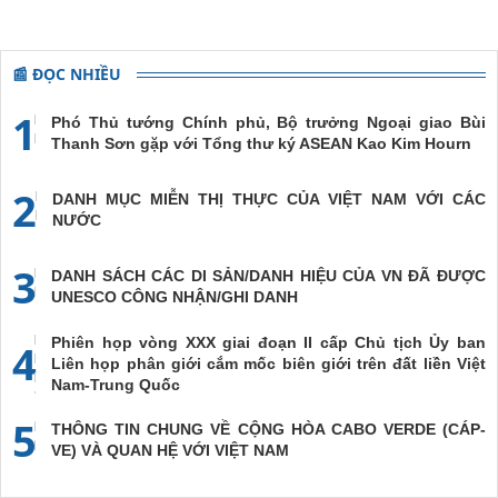
📰 ĐỌC NHIỀU
1
Phó Thủ tướng Chính phủ, Bộ trưởng Ngoại giao Bùi
Thanh Sơn gặp với Tổng thư ký ASEAN Kao Kim Hourn
2
DANH MỤC MIỄN THỊ THỰC CỦA VIỆT NAM VỚI CÁC
NƯỚC
3
DANH SÁCH CÁC DI SẢN/DANH HIỆU CỦA VN ĐÃ ĐƯỢC
UNESCO CÔNG NHẬN/GHI DANH
Phiên họp vòng XXX giai đoạn II cấp Chủ tịch Ủy ban
4
Liên họp phân giới cắm mốc biên giới trên đất liền Việt
Nam-Trung Quốc
5
THÔNG TIN CHUNG VỀ CỘNG HÒA CABO VERDE (CÁP-
VE) VÀ QUAN HỆ VỚI VIỆT NAM