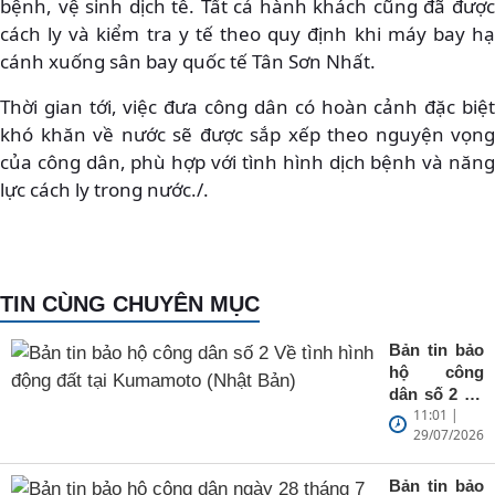
bệnh, vệ sinh dịch tễ. Tất cả hành khách cũng đã được
cách ly và kiểm tra y tế theo quy định khi máy bay hạ
cánh xuống sân bay quốc tế Tân Sơn Nhất.
Thời gian tới, việc đưa công dân có hoàn cảnh đặc biệt
khó khăn về nước sẽ được sắp xếp theo nguyện vọng
của công dân, phù hợp với tình hình dịch bệnh và năng
lực cách ly trong nước./.
TIN CÙNG CHUYÊN MỤC
Bản tin bảo
hộ công
dân số 2 Về
11:01 |
tình hình
29/07/2026
động đất tại
Kumamoto
(Nhật Bản)
Bản tin bảo