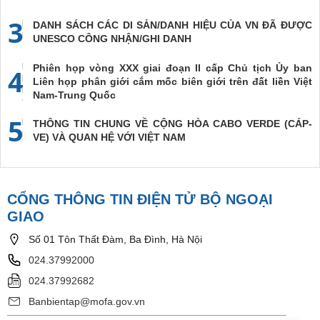
3
DANH SÁCH CÁC DI SẢN/DANH HIỆU CỦA VN ĐÃ ĐƯỢC
UNESCO CÔNG NHẬN/GHI DANH
Phiên họp vòng XXX giai đoạn II cấp Chủ tịch Ủy ban
4
Liên họp phân giới cắm mốc biên giới trên đất liền Việt
Nam-Trung Quốc
5
THÔNG TIN CHUNG VỀ CỘNG HÒA CABO VERDE (CÁP-
VE) VÀ QUAN HỆ VỚI VIỆT NAM
CỔNG THÔNG TIN ĐIỆN TỬ BỘ NGOẠI
GIAO
Số 01 Tôn Thất Đàm, Ba Đình, Hà Nội
024.37992000
024.37992682
Banbientap@mofa.gov.vn