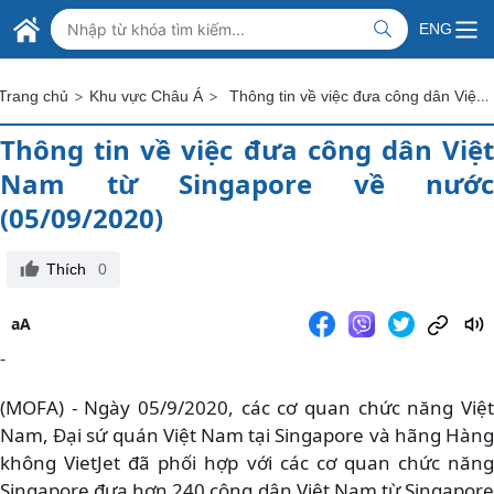
Skip to Main Content
BỘ NGOẠI GIAO VIỆT NAM
ENG
MINISTRY OF FOREIGN AFFAIRS
>
>
Thông tin về việc đưa công dân Việt Nam từ Singapore về nước (05/09/2020)
Trang chủ
Khu vực Châu Á
Thông tin về việc đưa công dân Việt
Nam từ Singapore về nước
(05/09/2020)
Thích
0
aA
-
(MOFA) - Ngày 05/9/2020, các cơ quan chức năng Việt
Nam, Đại sứ quán Việt Nam tại Singapore và hãng Hàng
không VietJet đã phối hợp với các cơ quan chức năng
Singapore đưa hơn 240 công dân Việt Nam từ Singapore