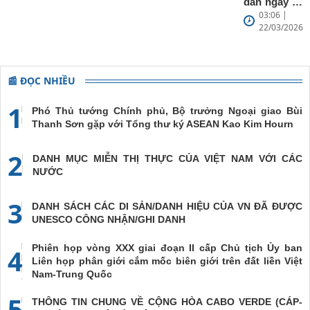
dân ngày 22
03:06 |
tháng 3 năm
22/03/2026
2026
📰 ĐỌC NHIỀU
1
Phó Thủ tướng Chính phủ, Bộ trưởng Ngoại giao Bùi
Thanh Sơn gặp với Tổng thư ký ASEAN Kao Kim Hourn
2
DANH MỤC MIỄN THỊ THỰC CỦA VIỆT NAM VỚI CÁC
NƯỚC
3
DANH SÁCH CÁC DI SẢN/DANH HIỆU CỦA VN ĐÃ ĐƯỢC
UNESCO CÔNG NHẬN/GHI DANH
Phiên họp vòng XXX giai đoạn II cấp Chủ tịch Ủy ban
4
Liên họp phân giới cắm mốc biên giới trên đất liền Việt
Nam-Trung Quốc
5
THÔNG TIN CHUNG VỀ CỘNG HÒA CABO VERDE (CÁP-