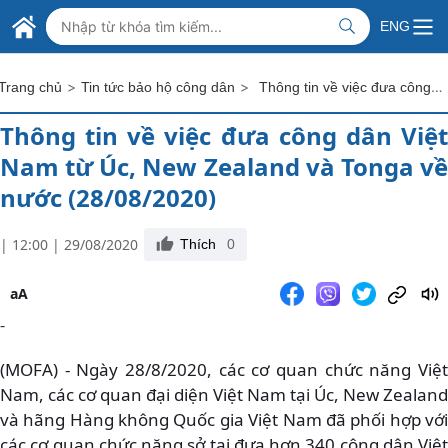
Skip to Main Content
BỘ NGOẠI GIAO VIỆT NAM
ENG
MINISTRY OF FOREIGN AFFAIRS
>
>
Thông tin về việc đưa công dân Việt Nam từ Úc, New Zealand và Tonga về nước (28/08/2020)
Trang chủ
Tin tức bảo hộ công dân
Thông tin về việc đưa công dân Việt
Nam từ Úc, New Zealand và Tonga về
nước (28/08/2020)
| 12:00 | 29/08/2020
Thích
0
aA
-
(MOFA) - Ngày 28/8/2020, các cơ quan chức năng Việt
Nam, các cơ quan đại diện Việt Nam tại Úc, New Zealand
và hãng Hàng không Quốc gia Việt Nam đã phối hợp với
các cơ quan chức năng sở tại đưa hơn 340 công dân Việt