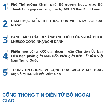
1
Phó Thủ tướng Chính phủ, Bộ trưởng Ngoại giao Bùi
Thanh Sơn gặp với Tổng thư ký ASEAN Kao Kim Hourn
2
DANH MỤC MIỄN THỊ THỰC CỦA VIỆT NAM VỚI CÁC
NƯỚC
3
DANH SÁCH CÁC DI SẢN/DANH HIỆU CỦA VN ĐÃ ĐƯỢC
UNESCO CÔNG NHẬN/GHI DANH
Phiên họp vòng XXX giai đoạn II cấp Chủ tịch Ủy ban
4
Liên họp phân giới cắm mốc biên giới trên đất liền Việt
Nam-Trung Quốc
5
THÔNG TIN CHUNG VỀ CỘNG HÒA CABO VERDE (CÁP-
VE) VÀ QUAN HỆ VỚI VIỆT NAM
CỔNG THÔNG TIN ĐIỆN TỬ BỘ NGOẠI
GIAO