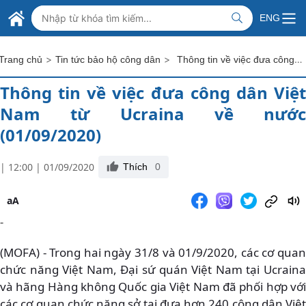
Skip to Main Content
BỘ NGOẠI GIAO VIỆT NAM
ENG
MINISTRY OF FOREIGN AFFAIRS
>
>
Thông tin về việc đưa công dân Việt Nam từ Ucraina về nước (01/09/2020)
Trang chủ
Tin tức bảo hộ công dân
Thông tin về việc đưa công dân Việt
Nam từ Ucraina về nước
(01/09/2020)
| 12:00 | 01/09/2020
Thích
0
aA
-
(MOFA) - Trong hai ngày 31/8 và 01/9/2020, các cơ quan
chức năng Việt Nam, Đại sứ quán Việt Nam tại Ucraina
và hãng Hàng không Quốc gia Việt Nam đã phối hợp với
các cơ quan chức năng sở tại đưa hơn 240 công dân Việt