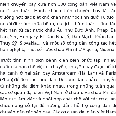
hiện chuyến bay đưa hơn 300 công dân Việt Nam về
nước an toàn. Hành khách trên chuyến bay là các
trường hợp đặc biệt khó khăn như học sinh dưới 18 tuổi,
người đi khám chữa bệnh, du lịch, thăm thân, công tác
hết hạn từ các nước châu Âu như Đức, Anh, Pháp, Ba
Lan, Séc, Hungary, Bồ Đào Nha, Ý, Đan Mạch, Phần Lan,
Thuỵ Sỹ, Slovakia,… và một số công dân công tác hết
hạn bị kẹt tại một số nước châu Phi như Algeria, Nigeria.
Trước tình hình dịch bệnh diễn biến phức tạp, nhiều
quốc gia hạn chế việc di chuyển, chuyến bay được bố trí
hạ cánh ở hai sân bay Amsterdam (Hà Lan) và Paris
(Pháp) để đón các công dân. Do công dân phải di chuyển
từ những địa điểm khác nhau, trong những tuần qua,
các cơ quan đại diện Việt Nam ở châu u và châu Phi đã
liên tục làm việc và phối hợp chặt chẽ với các cơ quan
chức năng sở tại để hướng dẫn, hỗ trợ công dân di
chuyển đến các sân bay. Các cơ quan đại diện Việt Nam