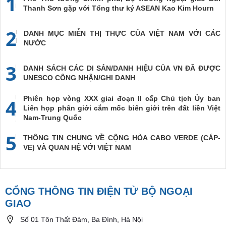
1
Thanh Sơn gặp với Tổng thư ký ASEAN Kao Kim Hourn
2
DANH MỤC MIỄN THỊ THỰC CỦA VIỆT NAM VỚI CÁC
NƯỚC
3
DANH SÁCH CÁC DI SẢN/DANH HIỆU CỦA VN ĐÃ ĐƯỢC
UNESCO CÔNG NHẬN/GHI DANH
Phiên họp vòng XXX giai đoạn II cấp Chủ tịch Ủy ban
4
Liên họp phân giới cắm mốc biên giới trên đất liền Việt
Nam-Trung Quốc
5
THÔNG TIN CHUNG VỀ CỘNG HÒA CABO VERDE (CÁP-
VE) VÀ QUAN HỆ VỚI VIỆT NAM
CỔNG THÔNG TIN ĐIỆN TỬ BỘ NGOẠI
GIAO
Số 01 Tôn Thất Đàm, Ba Đình, Hà Nội