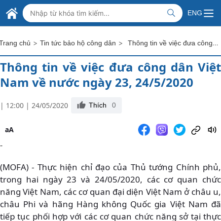
Skip to Main Content
BỘ NGOẠI GIAO VIỆT NAM
ENG
MINISTRY OF FOREIGN AFFAIRS
>
>
Thông tin về việc đưa công dân Việt Nam về nước ngày 23, 24/5/2020
Trang chủ
Tin tức bảo hộ công dân
Thông tin về việc đưa công dân Việt
Nam về nước ngày 23, 24/5/2020
| 12:00 | 24/05/2020
Thích
0
aA
-
(MOFA) - Thực hiện chỉ đạo của Thủ tướng Chính phủ,
trong hai ngày 23 và 24/05/2020, các cơ quan chức
năng Việt Nam, các cơ quan đại diện Việt Nam ở châu u,
châu Phi và hãng Hàng không Quốc gia Việt Nam đã
tiếp tục phối hợp với các cơ quan chức năng sở tại thực