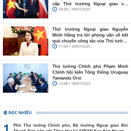
cấp Thứ trưởng Ngoại giao với
09:58 | 09/07/2025
Quốc vụ khanh Bộ Ngoại giao Ba
Lan Władysław Teofil Bartoszewski
Thứ trưởng Ngoại giao Nguyễn
Minh Hằng trả lời phỏng vấn về kết
quả chuyến công tác của Thủ tướng
11:04 | 09/07/2025
Phạm Minh Chính và Phu nhân tham
dự Hội nghị BRICS mở rộng 2025 và
hoạt động song phương tại Brasil
Thủ tướng Chính phủ Phạm Minh
Chính hội kiến Tổng thống Uruguay
Yamandu Orsi
12:48 | 08/07/2025
📰 ĐỌC NHIỀU
1
Phó Thủ tướng Chính phủ, Bộ trưởng Ngoại giao Bùi
Thanh Sơn gặp với Tổng thư ký ASEAN Kao Kim Hourn