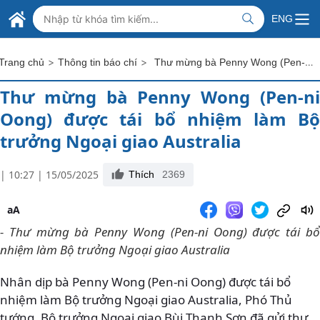
Skip to Main Content
BỘ NGOẠI GIAO VIỆT NAM
ENG
MINISTRY OF FOREIGN AFFAIRS
>
>
Thư mừng bà Penny Wong (Pen-ni Oong) được tái bổ nhiệm làm Bộ trưởng Ngoại giao Australia
Trang chủ
Thông tin báo chí
Thư mừng bà Penny Wong (Pen-ni
Oong) được tái bổ nhiệm làm Bộ
trưởng Ngoại giao Australia
| 10:27 | 15/05/2025
Thích
2369
aA
- Thư mừng bà Penny Wong (Pen-ni Oong) được tái bổ
nhiệm làm Bộ trưởng Ngoại giao Australia
Nhân dịp bà Penny Wong (Pen-ni Oong) được tái bổ
nhiệm làm Bộ trưởng Ngoại giao Australia, Phó Thủ
tướng, Bộ trưởng Ngoại giao Bùi Thanh Sơn đã gửi thư