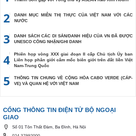
2
DANH MỤC MIỄN THỊ THỰC CỦA VIỆT NAM VỚI CÁC
NƯỚC
3
DANH SÁCH CÁC DI SẢN/DANH HIỆU CỦA VN ĐÃ ĐƯỢC
UNESCO CÔNG NHẬN/GHI DANH
Phiên họp vòng XXX giai đoạn II cấp Chủ tịch Ủy ban
4
Liên họp phân giới cắm mốc biên giới trên đất liền Việt
Nam-Trung Quốc
5
THÔNG TIN CHUNG VỀ CỘNG HÒA CABO VERDE (CÁP-
VE) VÀ QUAN HỆ VỚI VIỆT NAM
CỔNG THÔNG TIN ĐIỆN TỬ BỘ NGOẠI
GIAO
Số 01 Tôn Thất Đàm, Ba Đình, Hà Nội
024.37992000