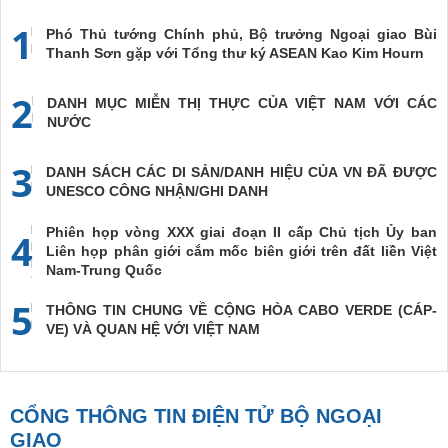
1
Phó Thủ tướng Chính phủ, Bộ trưởng Ngoại giao Bùi
Thanh Sơn gặp với Tổng thư ký ASEAN Kao Kim Hourn
2
DANH MỤC MIỄN THỊ THỰC CỦA VIỆT NAM VỚI CÁC
NƯỚC
3
DANH SÁCH CÁC DI SẢN/DANH HIỆU CỦA VN ĐÃ ĐƯỢC
UNESCO CÔNG NHẬN/GHI DANH
Phiên họp vòng XXX giai đoạn II cấp Chủ tịch Ủy ban
4
Liên họp phân giới cắm mốc biên giới trên đất liền Việt
Nam-Trung Quốc
5
THÔNG TIN CHUNG VỀ CỘNG HÒA CABO VERDE (CÁP-
VE) VÀ QUAN HỆ VỚI VIỆT NAM
CỔNG THÔNG TIN ĐIỆN TỬ BỘ NGOẠI
GIAO