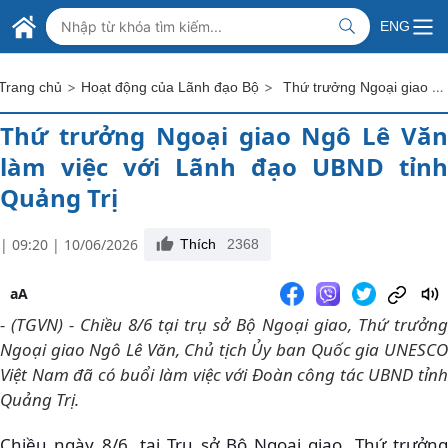
Skip to Main Content
BỘ NGOẠI GIAO VIỆT NAM
ENG
MINISTRY OF FOREIGN AFFAIRS
>
>
Thứ trưởng Ngoại giao Ngô Lê Văn làm việc với Lãnh đạo UBND tỉnh Quảng Trị
Trang chủ
Hoạt động của Lãnh đạo Bộ
Thứ trưởng Ngoại giao Ngô Lê Văn
làm việc với Lãnh đạo UBND tỉnh
Quảng Trị
| 09:20 | 10/06/2026
Thích
2368
aA
- (TGVN) - Chiều 8/6 tại trụ sở Bộ Ngoại giao, Thứ trưởng
Ngoại giao Ngô Lê Văn, Chủ tịch Ủy ban Quốc gia UNESCO
Việt Nam đã có buổi làm việc với Đoàn công tác UBND tỉnh
Quảng Trị.
Chiều ngày 8/6, tại Trụ sở Bộ Ngoại giao, Thứ trưởng