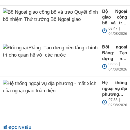
và phát biểu
chỉ đạo
Bộ Ngoại
phiên họp
giao công
toàn thể về
bố và trao
đối ngoại
08:47 |
Quyết định
Đảng và đối
04/08/2026
bổ nhiệm
ngoại nhân
Thứ trưởng
dân
Bộ Ngoại
Đối ngoại
giao
Đảng: Tạo
dựng nền
08:38 |
tảng chính
04/08/2026
trị cho quan
hệ với các
nước
Hệ thống
ngoại vụ địa
phương -
07:58 |
mắt xích
02/08/2026
của ngoại
giao toàn
diện
📰 ĐỌC NHIỀU