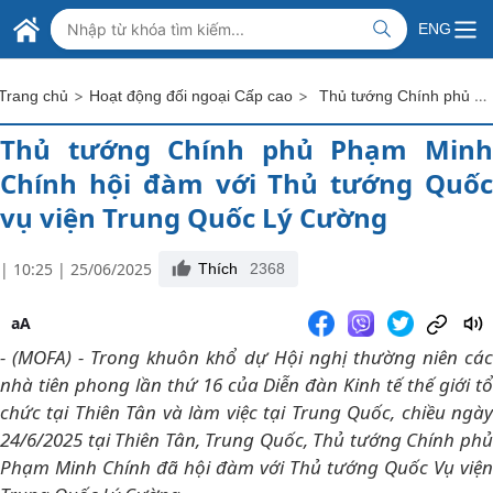
Skip to Main Content
BỘ NGOẠI GIAO VIỆT NAM
ENG
MINISTRY OF FOREIGN AFFAIRS
>
>
Thủ tướng Chính phủ Phạm Minh Chính hội đàm với Thủ tướng Quốc vụ viện Trung Quốc Lý Cường
Trang chủ
Hoạt động đối ngoại Cấp cao
Thủ tướng Chính phủ Phạm Minh
Chính hội đàm với Thủ tướng Quốc
vụ viện Trung Quốc Lý Cường
| 10:25 | 25/06/2025
Thích
2368
aA
- (MOFA) - Trong khuôn khổ dự Hội nghị thường niên các
nhà tiên phong lần thứ 16 của Diễn đàn Kinh tế thế giới tổ
chức tại Thiên Tân và làm việc tại Trung Quốc, chiều ngày
24/6/2025 tại Thiên Tân, Trung Quốc, Thủ tướng Chính phủ
Phạm Minh Chính đã hội đàm với Thủ tướng Quốc Vụ viện