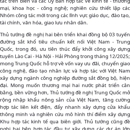
tác trên biển và các Ủy ban hợp tác về kinh tế - thương
mại, khoa học - công nghệ; nghiên cứu thiết lập các
Nhóm công tác mới trong các lĩnh vực giáo dục, đào tạo,
tài chính, văn hóa, giao lưu nhân dân.
Thủ tướng đề nghị hai bên triển khai đồng bộ 03 tuyến
đường sắt khổ tiêu chuẩn kết nối Việt Nam - Trung
Quốc, trong đó, ưu tiên thúc đẩy khởi công xây dựng
tuyến Lào Cai - Hà Nội - Hải Phòng trong tháng 12/2025;
mong Trung Quốc hỗ trợ về vốn vay ưu đãi, chuyển giao
công nghệ, đào tạo nhân lực và hợp tác với Việt Nam
xây dựng ngành công nghiệp đường sắt đồng bộ, hiện
đại. Mong muốn thương mại hai nước phát triển cân
bằng, bền vững hơn, Thủ tướng đề nghị Trung Quốc mở
rộng nhập khẩu nông sản của Việt Nam, tăng cường
hợp tác liên kết điện, đẩy nhanh xây dựng cửa khẩu
thông minh và nghiên cứu mô hình thí điểm xây dựng
Khu hợp tác kinh tế qua biên giới. Thủ tướng cũng đề
nghị hai bên hợp tác đầu tư xây dựng các dự án lớn