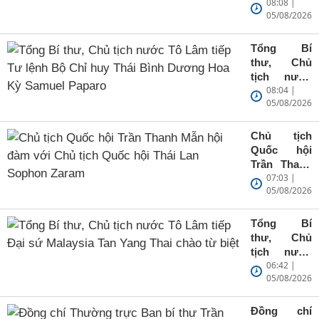
08:08 |
Cẩm Tú tiếp
05/08/2026
Đại sứ
Singapore
tại Việt Nam
Tổng Bí
thư, Chủ
tịch nước
08:04 |
Tô Lâm tiếp
05/08/2026
Tư lệnh Bộ
Chỉ huy
Thái Bình
Chủ tịch
Dương Hoa
Quốc hội
Kỳ Samuel
Trần Thanh
Paparo
07:03 |
Mẫn hội
05/08/2026
đàm với
Chủ tịch
Quốc hội
Tổng Bí
Thái Lan
thư, Chủ
Sophon
tịch nước
Zaram
06:42 |
Tô Lâm tiếp
05/08/2026
Đại sứ
Malaysia
Tan Yang
Đồng chí