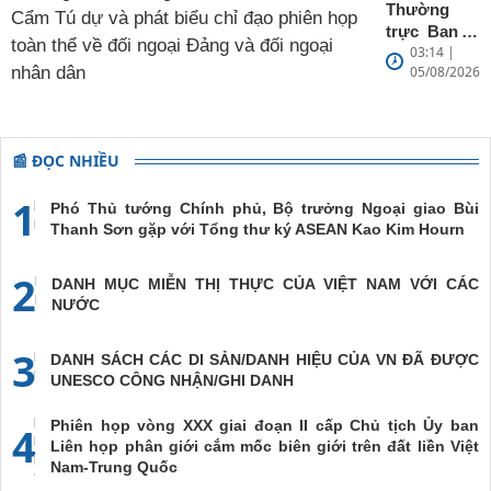
Thai chào
Thường
từ biệt
trực Ban bí
03:14 |
thư Trần
05/08/2026
Cẩm Tú dự
và phát biểu
chỉ đạo
phiên họp
📰 ĐỌC NHIỀU
toàn thể về
đối ngoại
1
Đảng và đối
Phó Thủ tướng Chính phủ, Bộ trưởng Ngoại giao Bùi
ngoại nhân
Thanh Sơn gặp với Tổng thư ký ASEAN Kao Kim Hourn
dân
2
DANH MỤC MIỄN THỊ THỰC CỦA VIỆT NAM VỚI CÁC
NƯỚC
3
DANH SÁCH CÁC DI SẢN/DANH HIỆU CỦA VN ĐÃ ĐƯỢC
UNESCO CÔNG NHẬN/GHI DANH
Phiên họp vòng XXX giai đoạn II cấp Chủ tịch Ủy ban
4
Liên họp phân giới cắm mốc biên giới trên đất liền Việt
Nam-Trung Quốc