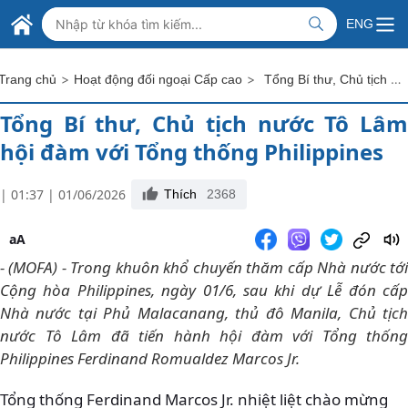
Skip to Main Content
BỘ NGOẠI GIAO VIỆT NAM
ENG
MINISTRY OF FOREIGN AFFAIRS
>
>
Tổng Bí thư, Chủ tịch nước Tô Lâm hội đàm với Tổng thống Philippines
Trang chủ
Hoạt động đối ngoại Cấp cao
Tổng Bí thư, Chủ tịch nước Tô Lâm
hội đàm với Tổng thống Philippines
| 01:37 | 01/06/2026
Thích
2368
aA
- (MOFA) - Trong khuôn khổ chuyến thăm cấp Nhà nước tới
Cộng hòa Philippines, ngày 01/6, sau khi dự Lễ đón cấp
Nhà nước tại Phủ Malacanang, thủ đô Manila, Chủ tịch
nước Tô Lâm đã tiến hành hội đàm với Tổng thống
Philippines Ferdinand Romualdez Marcos Jr.
Tổng thống Ferdinand Marcos Jr. nhiệt liệt chào mừng