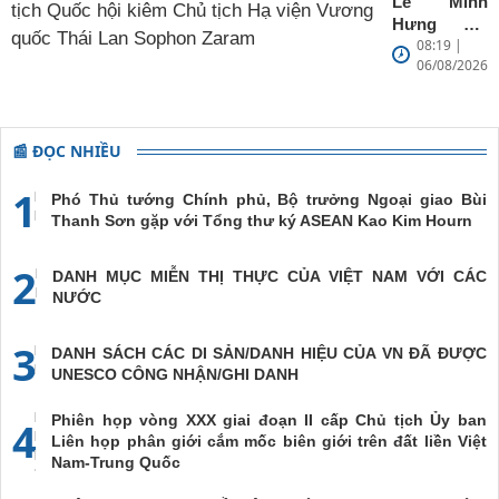
Lê Minh
Cộng hòa
Hưng hội
xã hội chủ
08:19 |
kiến Chủ
nghĩa Việt
06/08/2026
tịch Quốc
Nam và
hội kiêm
Vương
Chủ tịch Hạ
quốc Thái
viện Vương
📰 ĐỌC NHIỀU
Lan
quốc Thái
Lan Sophon
1
Phó Thủ tướng Chính phủ, Bộ trưởng Ngoại giao Bùi
Zaram
Thanh Sơn gặp với Tổng thư ký ASEAN Kao Kim Hourn
2
DANH MỤC MIỄN THỊ THỰC CỦA VIỆT NAM VỚI CÁC
NƯỚC
3
DANH SÁCH CÁC DI SẢN/DANH HIỆU CỦA VN ĐÃ ĐƯỢC
UNESCO CÔNG NHẬN/GHI DANH
Phiên họp vòng XXX giai đoạn II cấp Chủ tịch Ủy ban
4
Liên họp phân giới cắm mốc biên giới trên đất liền Việt
Nam-Trung Quốc