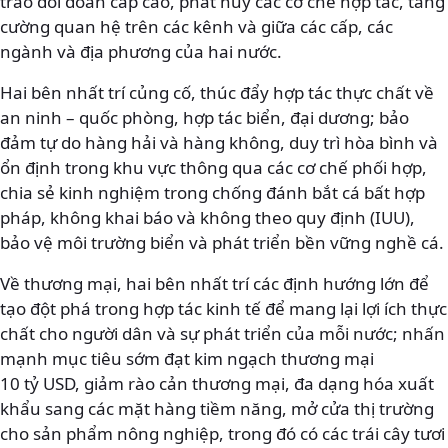
trao đổi đoàn cấp cao, phát huy các cơ chế hợp tác, tăng
cường quan hệ trên các kênh và giữa các cấp, các
ngành và địa phương của hai nước.
Hai bên nhất trí củng cố, thúc đẩy hợp tác thực chất về
an ninh – quốc phòng, hợp tác biển, đại dương; bảo
đảm tự do hàng hải và hàng không, duy trì hòa bình và
ổn định trong khu vực thông qua các cơ chế phối hợp,
chia sẻ kinh nghiệm trong chống đánh bắt cá bất hợp
pháp, không khai báo và không theo quy định (IUU),
bảo vệ môi trường biển và phát triển bền vững nghề cá.
Về thương mại, hai bên nhất trí các định hướng lớn để
tạo đột phá trong hợp tác kinh tế để mang lại lợi ích thực
chất cho người dân và sự phát triển của mỗi nước; nhấn
mạnh mục tiêu sớm đạt kim ngạch thương mại
10 tỷ USD, giảm rào cản thương mại, đa dạng hóa xuất
khẩu sang các mặt hàng tiềm năng, mở cửa thị trường
cho sản phẩm nông nghiệp, trong đó có các trái cây tươi