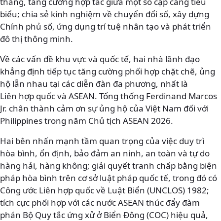
thẳng, tăng cường hợp tác giữa một số cặp cảng tiêu
biểu; chia sẻ kinh nghiệm về chuyển đổi số, xây dựng
Chính phủ số, ứng dụng trí tuệ nhân tạo và phát triển
đô thị thông minh.
Về các vấn đề khu vực và quốc tế, hai nhà lãnh đạo
khẳng định tiếp tục tăng cường phối hợp chặt chẽ, ủng
hộ lẫn nhau tại các diễn đàn đa phương, nhất là
Liên hợp quốc và ASEAN. Tổng thống Ferdinand Marcos
Jr. chân thành cảm ơn sự ủng hộ của Việt Nam đối với
Philippines trong năm Chủ tịch ASEAN 2026.
Hai bên nhấn mạnh tầm quan trọng của việc duy trì
hòa bình, ổn định, bảo đảm an ninh, an toàn và tự do
hàng hải, hàng không; giải quyết tranh chấp bằng biện
pháp hòa bình trên cơ sở luật pháp quốc tế, trong đó có
Công ước Liên hợp quốc về Luật Biển (UNCLOS) 1982;
tích cực phối hợp với các nước ASEAN thúc đẩy đàm
phán Bộ Quy tắc ứng xử ở Biển Đông (COC) hiệu quả,