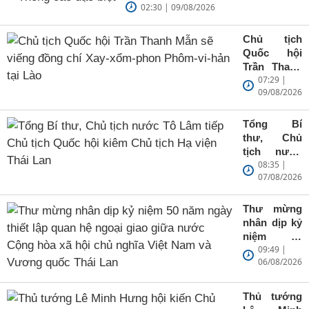
02:30 | 09/08/2026
Chủ tịch
Quốc hội
Trần Thanh
07:29 |
Mẫn sẽ
09/08/2026
viếng đồng
chí Xay-
xổm-phon
Tổng Bí
Phôm-vi-
thư, Chủ
hản tại Lào
tịch nước
08:35 |
Tô Lâm tiếp
07/08/2026
Chủ tịch
Quốc hội
kiêm Chủ
Thư mừng
tịch Hạ viện
nhân dịp kỷ
Thái Lan
niệm 50
09:49 |
năm ngày
06/08/2026
thiết lập
quan hệ
ngoại giao
Thủ tướng
giữa nước