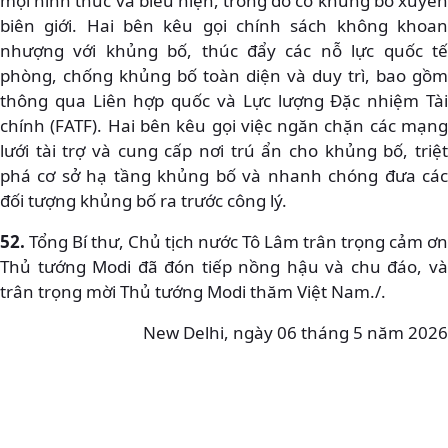
mọi hình thức và biểu hiện, trong đó có khủng bố xuyên
biên giới. Hai bên kêu gọi chính sách không khoan
nhượng với khủng bố, thúc đẩy các nỗ lực quốc tế
phòng, chống khủng bố toàn diện và duy trì, bao gồm
thông qua Liên hợp quốc và Lực lượng Đặc nhiệm Tài
chính (FATF). Hai bên kêu gọi việc ngăn chặn các mạng
lưới tài trợ và cung cấp nơi trú ẩn cho khủng bố, triệt
phá cơ sở hạ tầng khủng bố và nhanh chóng đưa các
đối tượng khủng bố ra trước công lý.
52.
Tổng Bí thư, Chủ tịch nước Tô Lâm trân trọng cảm ơn
Thủ tướng Modi đã đón tiếp nồng hậu và chu đáo, và
trân trọng mời Thủ tướng Modi thăm Việt Nam./.
New Delhi, ngày 06 tháng 5 năm 2026