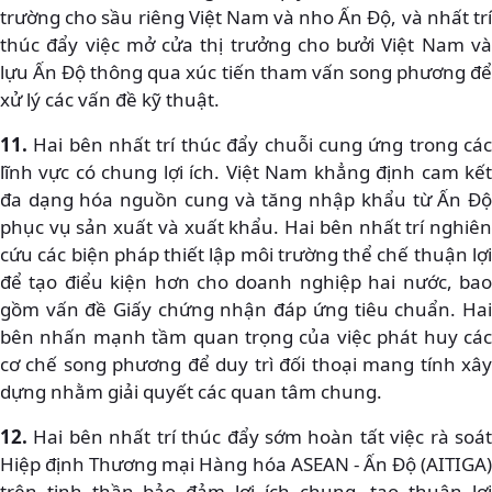
trường cho sầu riêng Việt Nam và nho Ấn Độ, và nhất trí
thúc đẩy việc mở cửa thị trưởng cho bưởi Việt Nam và
lựu Ấn Độ thông qua xúc tiến tham vấn song phương để
xử lý các vấn đề kỹ thuật.
11.
Hai bên nhất trí thúc đẩy chuỗi cung ứng trong các
lĩnh vực có chung lợi ích. Việt Nam khẳng định cam kết
đa dạng hóa nguồn cung và tăng nhập khẩu từ Ấn Độ
phục vụ sản xuất và xuất khẩu. Hai bên nhất trí nghiên
cứu các biện pháp thiết lập môi trường thể chế thuận lợi
để tạo điểu kiện hơn cho doanh nghiệp hai nước, bao
gồm vấn đề Giấy chứng nhận đáp ứng tiêu chuẩn. Hai
bên nhấn mạnh tầm quan trọng của việc phát huy các
cơ chế song phương để duy trì đối thoại mang tính xây
dựng nhằm giải quyết các quan tâm chung.
12.
Hai bên nhất trí thúc đẩy sớm hoàn tất việc rà soát
Hiệp định Thương mại Hàng hóa ASEAN - Ấn Độ (AITIGA)
trên tinh thần bảo đảm lợi ích chung, tạo thuận lợi