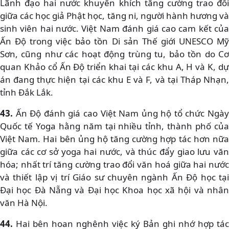
Lãnh đạo hai nước khuyến khích tăng cường trao đổi
giữa các học giả Phật học, tăng ni, người hành hương và
sinh viên hai nước. Việt Nam đánh giá cao cam kết của
Ấn Độ trong việc bảo tồn Di sản Thế giới UNESCO Mỹ
Sơn, cũng như các hoạt động trùng tu, bảo tồn do Cơ
quan Khảo cổ Ấn Độ triển khai tại các khu A, H và K, dự
án đang thực hiện tại các khu E và F, và tại Tháp Nhạn,
tỉnh Đắk Lắk.
43.
Ấn Độ đánh giá cao Việt Nam ủng hộ tổ chức Ngà
Quốc tế Yoga hằng năm tại nhiều tỉnh, thành phố của
Việt Nam. Hai bên ủng hộ tăng cường hợp tác hơn nữa
giữa các cơ sở yoga hai nước, và thúc đẩy giao lưu văn
hóa; nhất trí tăng cường trao đổi văn hoá giữa hai nước
và thiết lập vị trí Giáo sư chuyên ngành Ấn Độ học tại
Đại học Đà Nẵng và Đại học Khoa học xã hội và nhân
văn Hà Nội.
44.
Hai bên hoan nghênh việc ký Bản ghi nhớ hợp tác