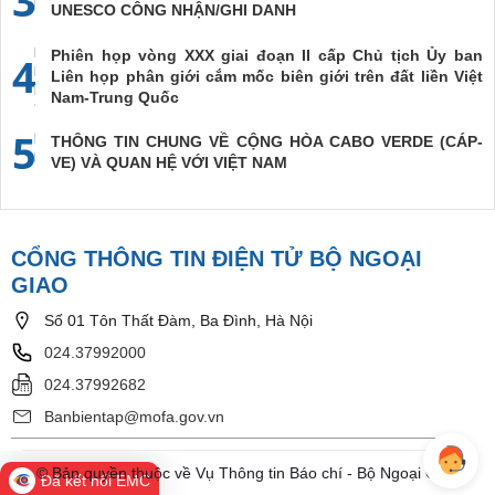
UNESCO CÔNG NHẬN/GHI DANH
Phiên họp vòng XXX giai đoạn II cấp Chủ tịch Ủy ban
4
Liên họp phân giới cắm mốc biên giới trên đất liền Việt
Nam-Trung Quốc
5
THÔNG TIN CHUNG VỀ CỘNG HÒA CABO VERDE (CÁP-
VE) VÀ QUAN HỆ VỚI VIỆT NAM
CỔNG THÔNG TIN ĐIỆN TỬ BỘ NGOẠI
GIAO
Số 01 Tôn Thất Đàm, Ba Đình, Hà Nội
024.37992000
024.37992682
Banbientap@mofa.gov.vn
© Bản quyền thuộc về Vụ Thông tin Báo chí - Bộ Ngoại Giao
Đã kết nối EMC