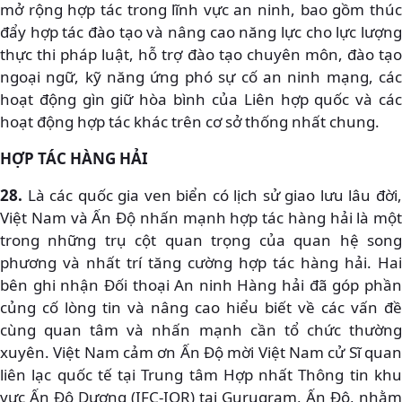
mở rộng hợp tác trong lĩnh vực an ninh, bao gồm thúc
đẩy hợp tác đào tạo và nâng cao năng lực cho lực lượng
thực thi pháp luật, hỗ trợ đào tạo chuyên môn, đào tạo
ngoại ngữ, kỹ năng ứng phó sự cố an ninh mạng, các
hoạt động gìn giữ hòa bình của Liên hợp quốc và các
hoạt động hợp tác khác trên cơ sở thống nhất chung.
HỢP TÁC HÀNG HẢI
28.
Là các quốc gia ven biển có lịch sử giao lưu lâu đời,
Việt Nam và Ấn Độ nhấn mạnh hợp tác hàng hải là một
trong những trụ cột quan trọng của quan hệ song
phương và nhất trí tăng cường hợp tác hàng hải. Hai
bên ghi nhận Đối thoại An ninh Hàng hải đã góp phần
củng cố lòng tin và nâng cao hiểu biết về các vấn đề
cùng quan tâm và nhấn mạnh cần tổ chức thường
xuyên. Việt Nam cảm ơn Ấn Độ mời Việt Nam cử Sĩ quan
liên lạc quốc tế tại Trung tâm Hợp nhất Thông tin khu
vực Ấn Độ Dương (IFC-IOR) tại Gurugram, Ấn Độ, nhằm