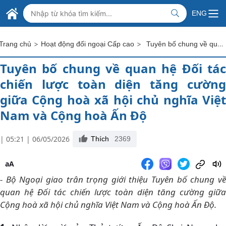
Skip to Main Content
BỘ NGOẠI GIAO VIỆT NAM
ENG
MINISTRY OF FOREIGN AFFAIRS
>
>
Tuyên bố chung về quan hệ Đối tác chiến lược toàn diện tăng cường giữa Cộng hoà xã hội chủ nghĩa Việt Nam và Cộng hoà Ấn Độ
Trang chủ
Hoạt động đối ngoại Cấp cao
Tuyên bố chung về quan hệ Đối tác
chiến lược toàn diện tăng cường
giữa Cộng hoà xã hội chủ nghĩa Việt
Nam và Cộng hoà Ấn Độ
| 05:21 | 06/05/2026
Thích
2369
aA
- Bộ Ngoại giao trân trọng giới thiệu Tuyên bố chung về
quan hệ Đối tác chiến lược toàn diện tăng cường giữa
Cộng hoà xã hội chủ nghĩa Việt Nam và Cộng hoà Ấn Độ.