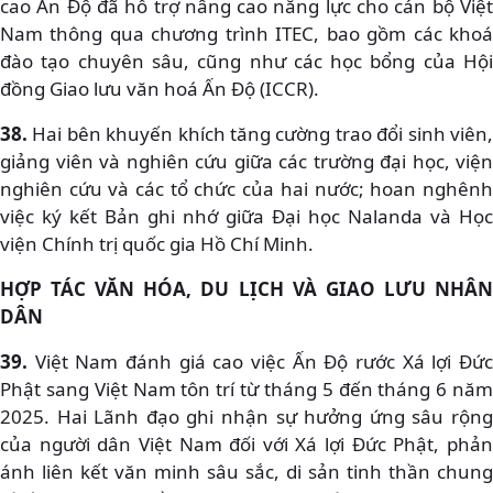
cao Ấn Độ đã hỗ trợ nâng cao năng lực cho cán bộ Việt
Nam thông qua chương trình ITEC, bao gồm các khoá
đào tạo chuyên sâu, cũng như các học bổng của Hội
đồng Giao lưu văn hoá Ấn Độ (ICCR).
38.
Hai bên khuyến khích tăng cường trao đổi sinh viên,
giảng viên và nghiên cứu giữa các trường đại học, viện
nghiên cứu và các tổ chức của hai nước; hoan nghênh
việc ký kết Bản ghi nhớ giữa Đại học Nalanda và Học
viện Chính trị quốc gia Hồ Chí Minh.
HỢP TÁC VĂN HÓA, DU LỊCH VÀ GIAO LƯU NHÂN
DÂN
39.
Việt Nam đánh giá cao việc Ấn Độ rước Xá lợi Đức
Phật sang Việt Nam tôn trí từ tháng 5 đến tháng 6 năm
2025. Hai Lãnh đạo ghi nhận sự hưởng ứng sâu rộng
của người dân Việt Nam đối với Xá lợi Đức Phật, phản
ánh liên kết văn minh sâu sắc, di sản tinh thần chung