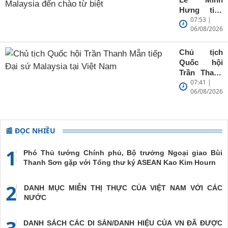
Hưng tiếp
07:53 |
Đại sứ
06/08/2026
Malaysia
đến chào từ
biệt
Chủ tịch
Quốc hội
Trần Thanh
07:41 |
Mẫn tiếp
06/08/2026
Đại sứ
Malaysia tại
Việt Nam
📰 ĐỌC NHIỀU
1
Phó Thủ tướng Chính phủ, Bộ trưởng Ngoại giao Bùi
Thanh Sơn gặp với Tổng thư ký ASEAN Kao Kim Hourn
2
DANH MỤC MIỄN THỊ THỰC CỦA VIỆT NAM VỚI CÁC
NƯỚC
3
DANH SÁCH CÁC DI SẢN/DANH HIỆU CỦA VN ĐÃ ĐƯỢC