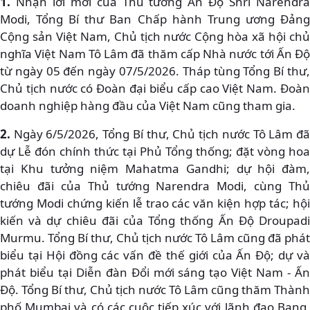
1.
Nhận lời mời của Thủ tướng Ấn Độ Shri Narendra
Modi, Tổng Bí thư Ban Chấp hành Trung ương Đảng
Cộng sản Việt Nam, Chủ tịch nước Cộng hòa xã hội chủ
nghĩa Việt Nam Tô Lâm đã thăm cấp Nhà nước tới Ấn Độ
từ ngày 05 đến ngày 07/5/2026. Tháp tùng Tổng Bí thư,
Chủ tịch nước có Đoàn đại biểu cấp cao Việt Nam. Đoàn
doanh nghiệp hàng đầu của Việt Nam cũng tham gia.
2.
Ngày 6/5/2026, Tổng Bí thư, Chủ tịch nước Tô Lâm đã
dự Lễ đón chính thức tại Phủ Tổng thống; đặt vòng hoa
tại Khu tưởng niệm Mahatma Gandhi; dự hội đàm,
chiêu đãi của Thủ tướng Narendra Modi, cùng Thủ
tướng Modi chứng kiến lễ trao các văn kiện hợp tác; hội
kiến và dự chiêu đãi của Tổng thống Ấn Độ Droupadi
Murmu. Tổng Bí thư, Chủ tịch nước Tô Lâm cũng đã phát
biểu tại Hội đồng các vấn đề thế giới của Ấn Độ; dự và
phát biểu tại Diễn đàn Đổi mới sáng tạo Việt Nam - Ấn
Độ. Tổng Bí thư, Chủ tịch nước Tô Lâm cũng thăm Thành
phố Mumbai và có các cuộc tiếp xúc với lãnh đạo Bang,