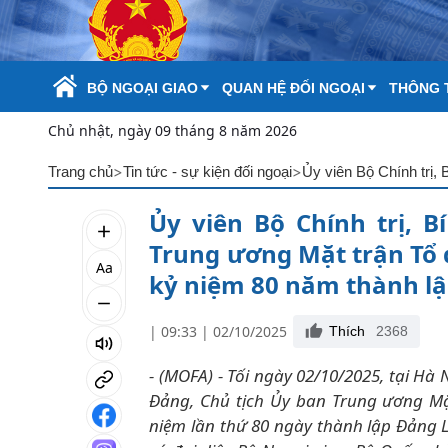
Skip to Main Content
BỘ NGOẠI GIAO
QUAN HỆ ĐỐI NGOẠI
THÔNG T
Chủ nhật, ngày 09 tháng 8 năm 2026
>
>
Trang chủ
Tin tức - sự kiện đối ngoại
Ủy viên Bộ Chính trị, 
Trung ương Mặt trận Tổ 
Aa
kỷ niệm 80 năm thành lậ
| 09:33 | 02/10/2025
Thích
2368
- (MOFA) - Tối ngày 02/10/2025, tại Hà 
Đảng, Chủ tịch Ủy ban Trung ương Mặ
niệm lần thứ 80 ngày thành lập Đảng L