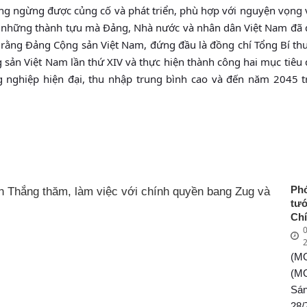
ng ngừng được củng cố và phát triển, phù hợp với nguyện vọng
những thành tựu mà Đảng, Nhà nước và nhân dân Việt Nam đã 
n rằng Đảng Cộng sản Việt Nam, đứng đầu là đồng chí Tổng Bí t
g sản Việt Nam lần thứ XIV và thực hiện thành công hai mục tiê
g nghiệp hiện đại, thu nhập trung bình cao và đến năm 2045 t
Ph
tư
Ch
0
Ng
Vă
(M
th
vi
(M
chí
Sá
qu
28/