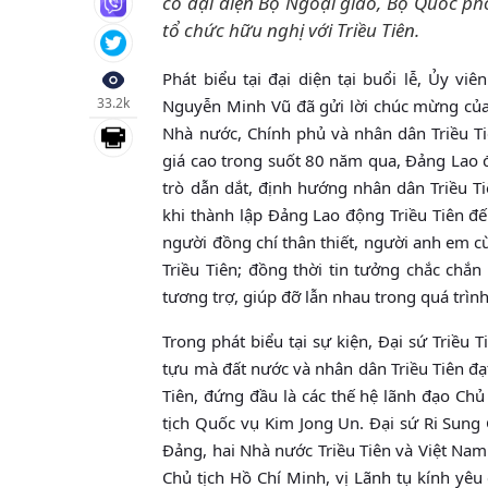
có đại diện Bộ Ngoại giao, Bộ Quốc p
tổ chức hữu nghị với Triều Tiên.
Phát biểu tại đại diện tại buổi lễ, Ủy 
33.2k
Nguyễn Minh Vũ đã gửi lời chúc mừng củ
Nhà nước, Chính phủ và nhân dân Triều T
giá cao trong suốt 80 năm qua, Đảng Lao đ
trò dẫn dắt, định hướng nhân dân Triều T
khi thành lập Đảng Lao động Triều Tiên đ
người đồng chí thân thiết, người anh em
Triều Tiên; đồng thời tin tưởng chắc chắ
tương trợ, giúp đỡ lẫn nhau trong quá trìn
Trong phát biểu tại sự kiện, Đại sứ Triều 
tựu mà đất nước và nhân dân Triều Tiên đ
Tiên, đứng đầu là các thế hệ lãnh đạo Chủ
tịch Quốc vụ Kim Jong Un. Đại sứ Ri Sung
Đảng, hai Nhà nước Triều Tiên và Việt Nam 
Chủ tịch Hồ Chí Minh, vị Lãnh tụ kính yê