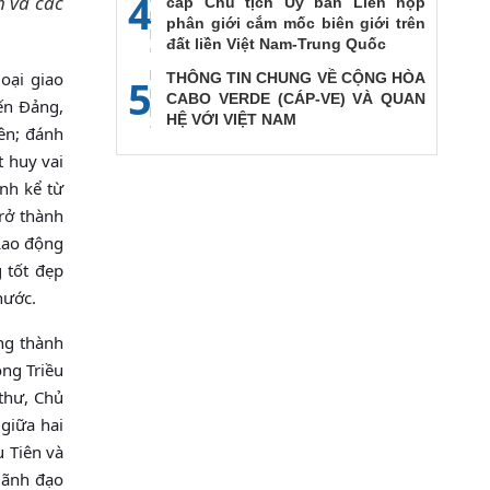
4
m và các
cấp Chủ tịch Ủy ban Liên họp
phân giới cắm mốc biên giới trên
đất liền Việt Nam-Trung Quốc
oại giao
THÔNG TIN CHUNG VỀ CỘNG HÒA
5
CABO VERDE (CÁP-VE) VÀ QUAN
ến Đảng,
HỆ VỚI VIỆT NAM
ên; đánh
t huy vai
nh kể từ
rở thành
Lao động
 tốt đẹp
nước.
ững thành
ng Triều
 thư, Chủ
giữa hai
u Tiên và
lãnh đạo