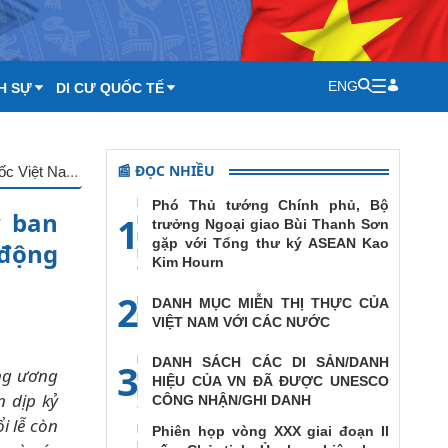
ENG
H SỰ
DI CƯ QUỐC TẾ
📰 ĐỌC NHIỀU
Ủy viên Bộ Chính trị, Bí thư Trung ương Đảng, Chủ tịch Ủy ban Trung ương Mặt trận Tổ quốc Việt Nam Đỗ Văn Chiến dự hoạt động kỷ niệm 80 năm thành lập Đảng Lao động Triều Tiên
Phó Thủ tướng Chính phủ, Bộ
y ban
1
trưởng Ngoại giao Bùi Thanh Sơn
gặp với Tổng thư ký ASEAN Kao
 động
Kim Hourn
2
DANH MỤC MIỄN THỊ THỰC CỦA
VIỆT NAM VỚI CÁC NƯỚC
DANH SÁCH CÁC DI SẢN/DANH
3
ung ương
HIỆU CỦA VN ĐÃ ĐƯỢC UNESCO
 dịp kỷ
CÔNG NHẬN/GHI DANH
i lễ còn
Phiên họp vòng XXX giai đoạn II