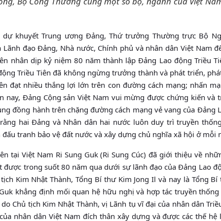
hòng, Bộ Công Thương cùng một số bộ, ngành của Việt Na
viên dự khuyết Trung ương Đảng, Thứ trưởng Thường trực Bộ Ng
a Lãnh đạo Đảng, Nhà nước, Chính phủ và nhân dân Việt Nam đ
iên nhân dịp kỷ niệm 80 năm thành lập Đảng Lao động Triều Ti
ộng Triều Tiên đã không ngừng trưởng thành và phát triển, phá
iên đạt nhiều thắng lợi lớn trên con đường cách mạng; nhấn mạ
ến nay, Đảng Cộng sản Việt Nam vui mừng được chứng kiến và t
 cùng đồng hành trên chặng đường cách mạng vẻ vang của Đảng 
n rằng hai Đảng và Nhân dân hai nước luôn duy trì truyền thống
h đấu tranh bảo vệ đất nước và xây dựng chủ nghĩa xã hội ở mỗi 
Tiên tại Việt Nam Ri Sung Guk (Ri Sung Cúc) đã giới thiệu về nh
ạt được trong suốt 80 năm qua dưới sự lãnh đạo của Đảng Lao độ
 tịch Kim Nhật Thành, Tổng Bí thư Kim Jong Il và nay là Tổng Bí
 Guk khẳng định mối quan hệ hữu nghị và hợp tác truyền thống 
do Chủ tịch Kim Nhật Thành, vị Lãnh tụ vĩ đại của nhân dân Triề
u của nhân dân Việt Nam đích thân xây dựng và được các thế hệ 