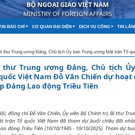
BỘ NGOẠI GIAO VIỆT NAM
MINISTRY OF FOREIGN AFFAIRS
IN BÁO CHÍ
CƠ QUAN ĐẠI DIỆN
DỊCH VỤ CÔNG
TIN LÃN
Bí thư Trung ương Đảng, Chủ tịch Ủ
quốc Việt Nam Đỗ Văn Chiến dự hoạt
p Đảng Lao động Triều Tiên
Nội, đồng chí Đỗ Văn Chiến, Ủy viên Bộ Chính trị, Bí thư Tr
t trận Tổ quốc Việt Nam đã tham dự buổi chiêu đãi nhân
ao động Triều Tiên (10/10/1945 - 10/10/2025). Tham dự buổ