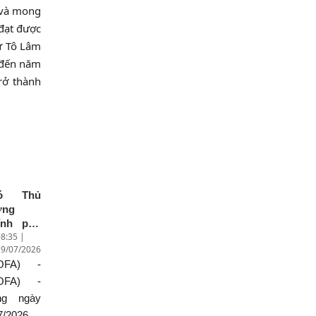
 và mong
đạt được
hư Tô Lâm
u đến năm
rở thành
ó Thủ
ớng
ính phủ
8:35 |
uyễn
29/07/2026
n Thắng
OFA) -
ăm, làm
ệc với
OFA) -
nh
ng ngày
yền bang
7/2026