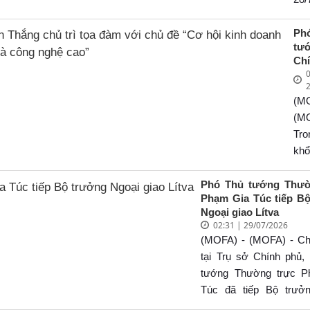
Zu
tro
đầ
kh
Ph
hi
tư
Cry
côn
Ch
Val
Th
0
Ng
Ph
Vă
tướ
(M
chủ
Ch
đà
(M
ch
Ng
Tro
hộ
Th
kh
do
đế
côn
tr
làm
Th
Phó Thủ tướng Thườ
ng
Phạm Gia Túc tiếp B
chí
hợp
ch
Ngoại giao Lítva
ch
ban
28/
02:31 | 29/07/2026
cô
Qu
tạ
(MOFA) - (MOFA) - Chi
ca
mạ
phố
tại Trụ sở Chính phủ,
Cry
Ph
tướng Thường trực P
Vall
tướ
Túc đã tiếp Bộ trưở
ban
Ch
giao Cộng hòa Litva 