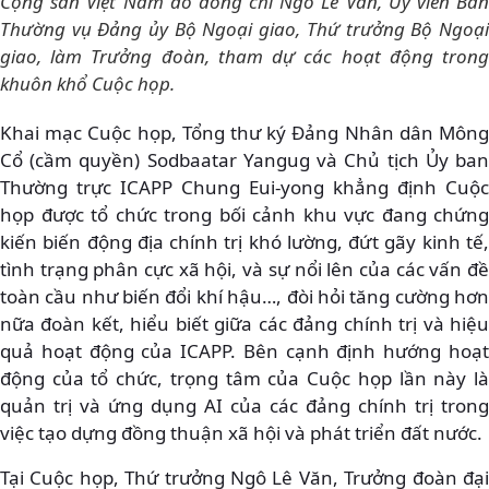
Cộng sản Việt Nam do đồng chí Ngô Lê Văn, Ủy viên Ban
Thường vụ Đảng ủy Bộ Ngoại giao, Thứ trưởng Bộ Ngoại
giao, làm Trưởng đoàn, tham dự các hoạt động trong
khuôn khổ Cuộc họp.
Khai mạc Cuộc họp, Tổng thư ký Đảng Nhân dân Mông
Cổ (cầm quyền) Sodbaatar Yangug và Chủ tịch Ủy ban
Thường trực ICAPP Chung Eui-yong khẳng định Cuộc
họp được tổ chức trong bối cảnh khu vực đang chứng
kiến biến động địa chính trị khó lường, đứt gãy kinh tế,
tình trạng phân cực xã hội, và sự nổi lên của các vấn đề
toàn cầu như biến đổi khí hậu…, đòi hỏi tăng cường hơn
nữa đoàn kết, hiểu biết giữa các đảng chính trị và hiệu
quả hoạt động của ICAPP. Bên cạnh định hướng hoạt
động của tổ chức, trọng tâm của Cuộc họp lần này là
quản trị và ứng dụng AI của các đảng chính trị trong
việc tạo dựng đồng thuận xã hội và phát triển đất nước.
Tại Cuộc họp, Thứ trưởng Ngô Lê Văn, Trưởng đoàn đại