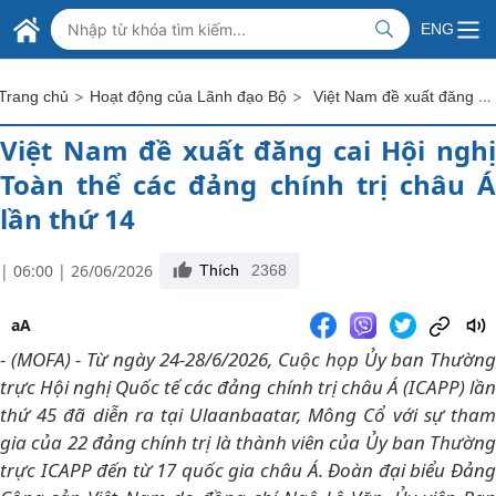
Skip to Main Content
BỘ NGOẠI GIAO VIỆT NAM
ENG
MINISTRY OF FOREIGN AFFAIRS
>
>
Việt Nam đề xuất đăng cai Hội nghị Toàn thể các đảng chính trị châu Á lần thứ 14
Trang chủ
Hoạt động của Lãnh đạo Bộ
Việt Nam đề xuất đăng cai Hội nghị
Toàn thể các đảng chính trị châu Á
lần thứ 14
| 06:00 | 26/06/2026
Thích
2368
aA
- (MOFA) - Từ ngày 24-28/6/2026, Cuộc họp Ủy ban Thường
trực Hội nghị Quốc tế các đảng chính trị châu Á (ICAPP) lần
thứ 45 đã diễn ra tại Ulaanbaatar, Mông Cổ với sự tham
gia của 22 đảng chính trị là thành viên của Ủy ban Thường
trực ICAPP đến từ 17 quốc gia châu Á. Đoàn đại biểu Đảng