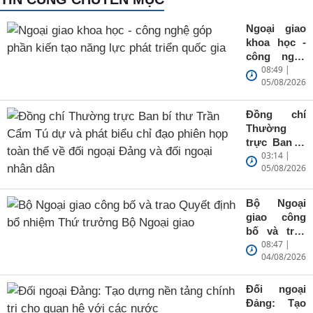
Ngoại giao
khoa học -
công nghệ
08:49 |
góp phần
05/08/2026
kiến tạo
năng lực
phát triển
Đồng chí
quốc gia
Thường
trực Ban bí
03:14 |
thư Trần
05/08/2026
Cẩm Tú dự
và phát biểu
chỉ đạo
Bộ Ngoại
phiên họp
giao công
toàn thể về
bố và trao
đối ngoại
08:47 |
Quyết định
Đảng và đối
04/08/2026
bổ nhiệm
ngoại nhân
Thứ trưởng
dân
Bộ Ngoại
Đối ngoại
giao
Đảng: Tạo