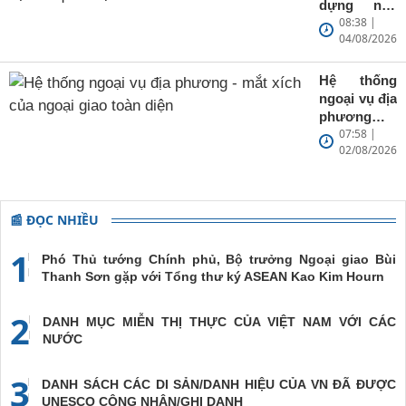
dựng nền
08:38 |
tảng chính
04/08/2026
trị cho quan
hệ với các
nước
Hệ thống
ngoại vụ địa
phương -
07:58 |
mắt xích
02/08/2026
của ngoại
giao toàn
diện
📰 ĐỌC NHIỀU
1
Phó Thủ tướng Chính phủ, Bộ trưởng Ngoại giao Bùi
Thanh Sơn gặp với Tổng thư ký ASEAN Kao Kim Hourn
2
DANH MỤC MIỄN THỊ THỰC CỦA VIỆT NAM VỚI CÁC
NƯỚC
3
DANH SÁCH CÁC DI SẢN/DANH HIỆU CỦA VN ĐÃ ĐƯỢC
UNESCO CÔNG NHẬN/GHI DANH