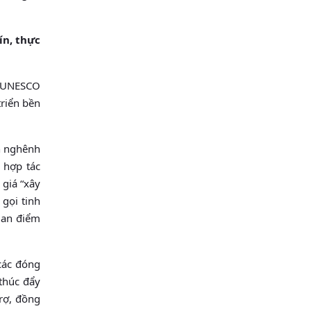
ín, thực
i UNESCO
triển bền
n nghênh
 hợp tác
 giá “xây
 gọi tinh
quan điểm
các đóng
 thúc đẩy
rợ, đồng