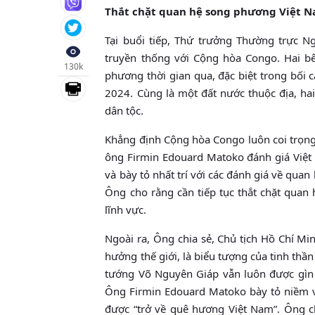
Thắt chặt quan hệ song phương Việt 
Tại buổi tiếp, Thứ trưởng Thường trực 
truyền thống với Cộng hòa Congo. Hai b
130k
phương thời gian qua, đặc biệt trong bối
2024. Cùng là một đất nước thuộc địa, hai
dân tộc.
Khẳng định Cộng hòa Congo luôn coi trọng
ông Firmin Edouard Matoko đánh giá Việt 
và bày tỏ nhất trí với các đánh giá về q
Ông cho rằng cần tiếp tục thắt chặt quan 
lĩnh vực.
Ngoài ra, Ông chia sẻ, Chủ tịch Hồ Chí M
hưởng thế giới, là biểu tượng của tinh thần 
tướng Võ Nguyên Giáp vẫn luôn được gìn g
Ông Firmin Edouard Matoko bày tỏ niềm vi
được “trở về quê hương Việt Nam”. Ông c