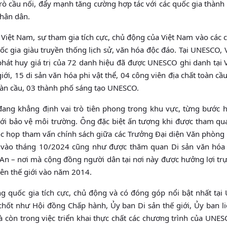
rò cầu nối, đẩy mạnh tăng cường hợp tác với các quốc gia thành 
nhân dân.
 Việt Nam, sự tham gia tích cực, chủ động của Việt Nam vào các 
c gia giàu truyền thống lịch sử, văn hóa độc đáo. Tại UNESCO, 
 phát huy giá trị của 72 danh hiệu đã được UNESCO ghi danh tại
ới, 15 di sản văn hóa phi vật thể, 04 công viên địa chất toàn cầ
oàn cầu, 03 thành phố sáng tạo UNESCO.
ang khẳng định vai trò tiên phong trong khu vực, từng bước h
 với bảo vệ môi trường. Ông đặc biệt ấn tượng khi được tham qu
ộc họp tham vấn chính sách giữa các Trưởng Đại diện Văn phòn
 vào tháng 10/2024 cũng như được thăm quan Di sản văn hóa 
An – nơi mà cộng đồng người dân tại nơi này được hưởng lợi trự
hiên thế giới vào năm 2014.
 quốc gia tích cực, chủ động và có đóng góp nổi bật nhất tại
chốt như Hội đồng Chấp hành, Ủy ban Di sản thế giới, Ủy ban l
 còn trong việc triển khai thực chất các chương trình của UNE