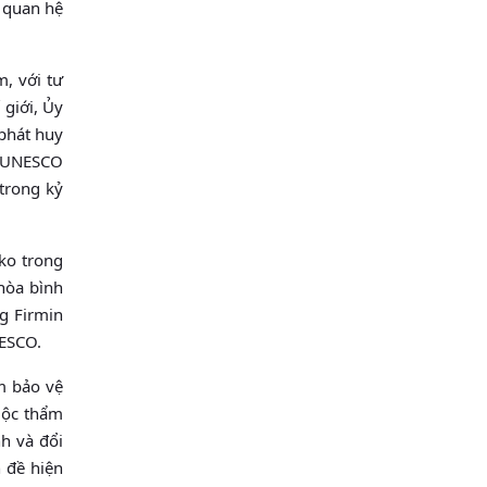
 quan hệ
, với tư
giới, Ủy
 phát huy
ại UNESCO
trong kỷ
ko trong
hòa bình
g Firmin
NESCO.
m bảo vệ
huộc thẩm
nh và đổi
 đề hiện