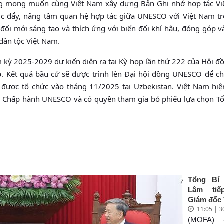
ông mong muốn cùng Việt Nam xây dựng Bản Ghi nhớ hợp tác Vi
c đẩy, nâng tầm quan hệ hợp tác giữa UNESCO với Việt Nam trê
, đổi mới sáng tạo và thích ứng với biến đổi khí hậu, đóng góp 
dân tộc Việt Nam.
ỳ 2025-2029 dự kiến diễn ra tại Kỳ họp lần thứ 222 của Hội đ
 Kết quả bầu cử sẽ được trình lên Đại hội đồng UNESCO để ch
 được tổ chức vào tháng 11/2025 tại Uzbekistan. Việt Nam hiệ
ng Chấp hành UNESCO và có quyền tham gia bỏ phiếu lựa chọn T
Tổng Bí
Lâm tiế
Giám đốc
11:05 | 
Giáo dụ
học và 
(MOFA) 