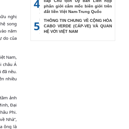
4
cấp Chủ tịch Ủy ban Liên họp
phân giới cắm mốc biên giới trên
đất liền Việt Nam-Trung Quốc
hữu nghị
THÔNG TIN CHUNG VỀ CỘNG HÒA
5
 hệ song
CABO VERDE (CÁP-VE) VÀ QUAN
 vào năm
HỆ VỚI VIỆT NAM
tự do của
iệt Nam,
i châu Á
 đã nêu.
rên nhiều
 tầm ảnh
Minh, Đại
hâu Phi.
về Nhà”,
a ông là