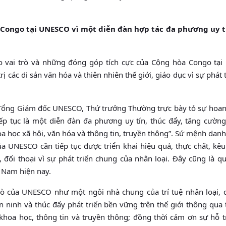
Congo tại UNESCO vì một diễn đàn hợp tác đa phương uy t
 vai trò và những đóng góp tích cực của Cộng hòa Congo tạ
rị các di sản văn hóa và thiên nhiên thế giới, giáo dục vì sự phát 
 Tổng Giám đốc UNESCO, Thứ trưởng Thường trực bày tỏ sự hoa
p tục là một diễn đàn đa phương uy tín, thúc đẩy, tăng cường
oa học xã hội, văn hóa và thông tin, truyền thông”. Sứ mệnh danh
a UNESCO cần tiếp tục được triển khai hiệu quả, thực chất, kêu
, đối thoại vì sự phát triển chung của nhân loại. Đây cũng là 
t Nam hiện nay.
ò của UNESCO như một ngôi nhà chung của trí tuệ nhân loại, 
n ninh và thúc đẩy phát triển bền vững trên thế giới thông qua
khoa học, thông tin và truyền thông; đồng thời cảm ơn sự hỗ t