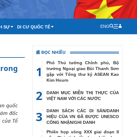
ENG
H SỰ
DI CƯ QUỐC TẾ
📰 ĐỌC NHIỀU
Phó Thủ tướng Chính phủ, Bộ
trong
1
trưởng Ngoại giao Bùi Thanh Sơn
gặp với Tổng thư ký ASEAN Kao
Kim Hourn
2
DANH MỤC MIỄN THỊ THỰC CỦA
VIỆT NAM VỚI CÁC NƯỚC
ban quốc
DANH SÁCH CÁC DI SẢN/DANH
3
iám đốc
HIỆU CỦA VN ĐÃ ĐƯỢC UNESCO
c của Tổ
CÔNG NHẬN/GHI DANH
Phiên họp vòng XXX giai đoạn II