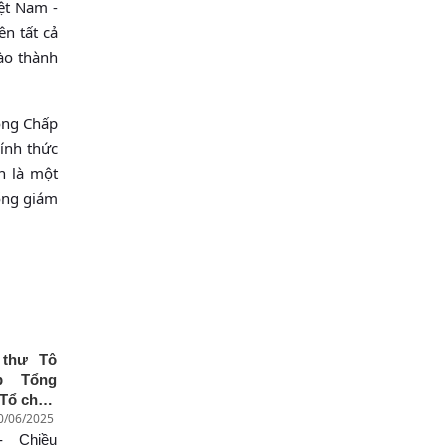
ệt Nam -
n tất cả
vào thành
ồng Chấp
ính thức
n là một
ổng giám
 thư Tô
p Tổng
 Tổ chức
30/06/2025
c, Khoa
Văn hóa
- Chiều