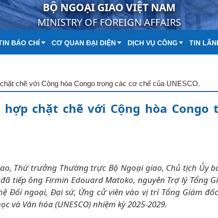
BỘ NGOẠI GIAO VIỆT NAM
MINISTRY OF FOREIGN AFFAIRS
IN BÁO CHÍ
CƠ QUAN ĐẠI DIỆN
DỊCH VỤ CÔNG
TIN LÃN
 chặt chẽ với Cộng hòa Congo trong các cơ chế của UNESCO.
 hợp chặt chẽ với Cộng hòa Congo 
 giao, Thứ trưởng Thường trực Bộ Ngoại giao, Chủ tịch Ủy 
đã tiếp ông Firmin Edouard Matoko, nguyên Trợ lý Tổng G
 Đối ngoại, Đại sứ, Ứng cử viên vào vị trí Tổng Giám đố
học và Văn hóa (UNESCO) nhiệm kỳ 2025-2029.