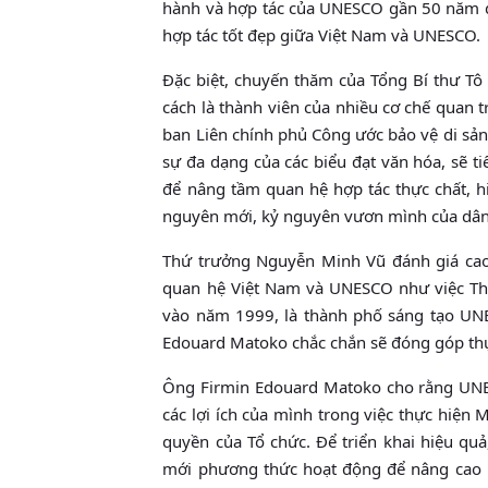
hành và hợp tác của UNESCO gần 50 năm qu
hợp tác tốt đẹp giữa Việt Nam và UNESCO.
Đặc biệt, chuyến thăm của Tổng Bí thư Tô
cách là thành viên của nhiều cơ chế quan
ban Liên chính phủ Công ước bảo vệ di sản
sự đa dạng của các biểu đạt văn hóa, sẽ ti
để nâng tầm quan hệ hợp tác thực chất, h
nguyên mới, kỷ nguyên vươn mình của dân
Thứ trưởng Nguyễn Minh Vũ đánh giá cao
quan hệ Việt Nam và UNESCO như việc Th
vào năm 1999, là thành phố sáng tạo UN
Edouard Matoko chắc chắn sẽ đóng góp thự
Ông Firmin Edouard Matoko cho rằng UNES
các lợi ích của mình trong việc thực hiện 
quyền của Tổ chức. Để triển khai hiệu quả
mới phương thức hoạt động để nâng cao hi