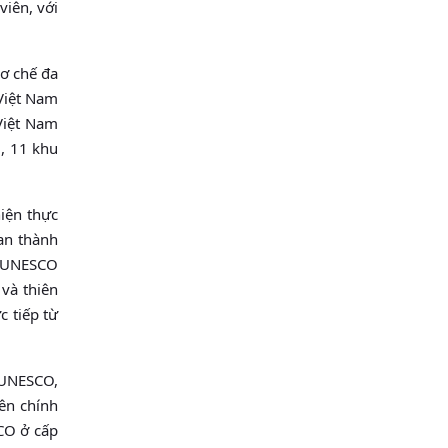
viên, với
cơ chế đa
Việt Nam
 Việt Nam
u, 11 khu
iện thực
an thành
g UNESCO
và thiên
c tiếp từ
 UNESCO,
iên chính
SCO ở cấp