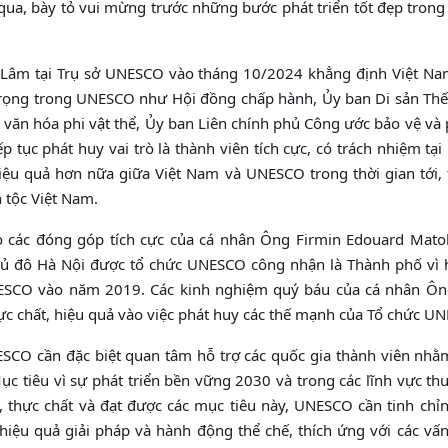
a, bày tỏ vui mừng trước những bước phát triển tốt đẹp trong
 Lâm tại Trụ sở UNESCO vào tháng 10/2024 khẳng định Việt Nam
 trọng trong UNESCO như Hội đồng chấp hành, Ủy ban Di sản Thế 
 văn hóa phi vật thể, Ủy ban Liên chính phủ Công ước bảo vệ và
ếp tục phát huy vai trò là thành viên tích cực, có trách nhiệm t
iệu quả hơn nữa giữa Việt Nam và UNESCO trong thời gian tới, 
 tộc Việt Nam.
 các đóng góp tích cực của cá nhân Ông Firmin Edouard Mato
ủ đô Hà Nội được tổ chức UNESCO công nhận là Thành phố vì 
ESCO vào năm 2019. Các kinh nghiệm quý báu của cá nhân Ôn
c chất, hiệu quả vào việc phát huy các thế mạnh của Tổ chức U
CO cần đặc biệt quan tâm hỗ trợ các quốc gia thành viên nhằ
Mục tiêu vì sự phát triển bền vững 2030 và trong các lĩnh vực t
, thực chất và đạt được các mục tiêu này, UNESCO cần tinh chỉ
ệu quả giải pháp và hành động thể chế, thích ứng với các vấn