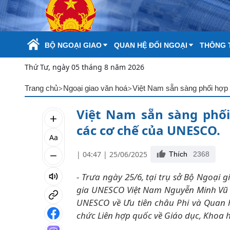
Skip to Main Content
BỘ NGOẠI GIAO
QUAN HỆ ĐỐI NGOẠI
THÔNG T
Thứ Tư, ngày 05 tháng 8 năm 2026
>
>
Trang chủ
Ngoại giao văn hoá
Việt Nam sẵn sàng phối hợp
Việt Nam sẵn sàng phối
các cơ chế của UNESCO.
Aa
| 04:47 | 25/06/2025
Thích
2368
- Trưa ngày 25/6, tại trụ sở Bộ Ngoại
gia UNESCO Việt Nam Nguyễn Minh Vũ 
UNESCO về Ưu tiên châu Phi và Quan hệ
chức Liên hợp quốc về Giáo dục, Khoa 