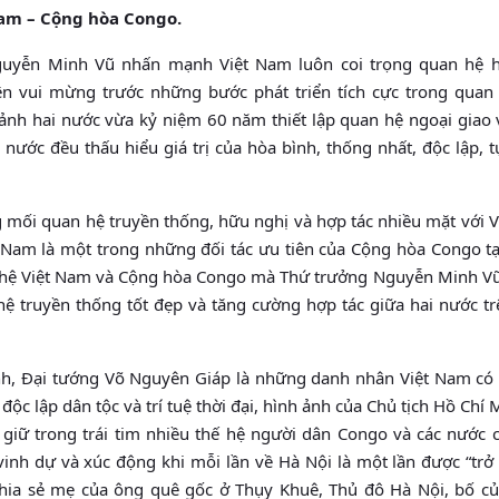
Nam – Cộng hòa Congo.
Nguyễn Minh Vũ nhấn mạnh Việt Nam luôn coi trọng quan hệ 
ên vui mừng trước những bước phát triển tích cực trong quan
 cảnh hai nước vừa kỷ niệm 60 năm thiết lập quan hệ ngoại giao
 nước đều thấu hiểu giá trị của hòa bình, thống nhất, độc lập, 
 mối quan hệ truyền thống, hữu nghị và hợp tác nhiều mặt với V
Nam là một trong những đối tác ưu tiên của Cộng hòa Congo tạ
uan hệ Việt Nam và Cộng hòa Congo mà Thứ trưởng Nguyễn Minh Vũ
hệ truyền thống tốt đẹp và tăng cường hợp tác giữa hai nước t
inh, Đại tướng Võ Nguyên Giáp là những danh nhân Việt Nam có
độc lập dân tộc và trí tuệ thời đại, hình ảnh của Chủ tịch Hồ Chí 
iữ trong trái tim nhiều thế hệ người dân Congo và các nước c
nh dự và xúc động khi mỗi lần về Hà Nội là một lần được “trở 
hia sẻ mẹ của ông quê gốc ở Thụy Khuê, Thủ đô Hà Nội, bố củ