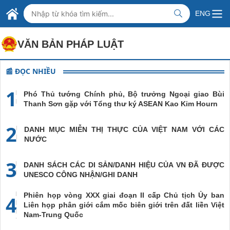
Skip to Main Content
BỘ NGOẠI GIAO VIỆT NAM
ENG
MINISTRY OF FOREIGN AFFAIRS
VĂN BẢN PHÁP LUẬT
📰 ĐỌC NHIỀU
1
Phó Thủ tướng Chính phủ, Bộ trưởng Ngoại giao Bùi
Thanh Sơn gặp với Tổng thư ký ASEAN Kao Kim Hourn
2
DANH MỤC MIỄN THỊ THỰC CỦA VIỆT NAM VỚI CÁC
NƯỚC
3
DANH SÁCH CÁC DI SẢN/DANH HIỆU CỦA VN ĐÃ ĐƯỢC
UNESCO CÔNG NHẬN/GHI DANH
Phiên họp vòng XXX giai đoạn II cấp Chủ tịch Ủy ban
4
Liên họp phân giới cắm mốc biên giới trên đất liền Việt
Nam-Trung Quốc