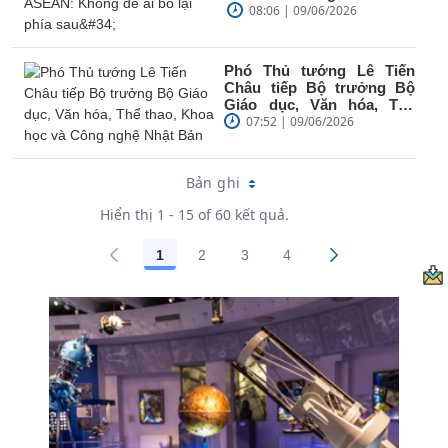
phía sau"
08:06 | 09/06/2026
Phó Thủ tướng Lê Tiến
Châu tiếp Bộ trưởng Bộ
Giáo dục, Văn hóa, Thể
thao, Khoa học và Công
07:52 | 09/06/2026
nghệ...
Bản ghi
Hiển thị 1 - 15 of 60 kết quả.
1
2
3
4
Các trang trên cổng
Các trang trên cổng
Các trang trên cổng
Các trang trên cổng