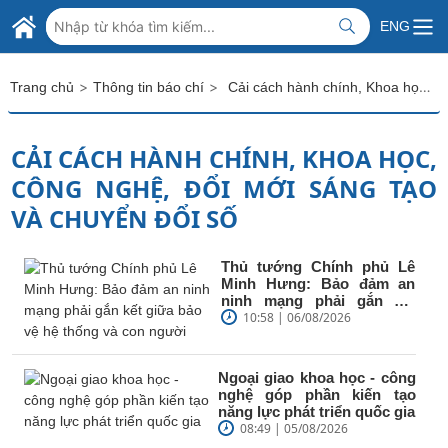
Skip to Main Content
BỘ NGOẠI GIAO VIỆT NAM
ENG
MINISTRY OF FOREIGN AFFAIRS
>
>
Cải cách hành chính, Khoa học, công nghệ, đổi mới sáng tạo và chuyển đổi số
Trang chủ
Thông tin báo chí
CẢI CÁCH HÀNH CHÍNH, KHOA HỌC,
CÔNG NGHỆ, ĐỔI MỚI SÁNG TẠO
VÀ CHUYỂN ĐỔI SỐ
Thủ tướng Chính phủ Lê
Minh Hưng: Bảo đảm an
ninh mạng phải gắn kết
giữa bảo vệ hệ thống và
10:58 | 06/08/2026
con...
Ngoại giao khoa học - công
nghệ góp phần kiến tạo
năng lực phát triển quốc gia
08:49 | 05/08/2026