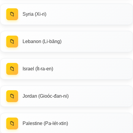
📁
Syria (Xi-ri)
📁
Lebanon (Li-băng)
📁
Israel (Ít-ra-en)
📁
Jordan (Gioóc-đan-ni)
📁
Palestine (Pa-lét-xtin)