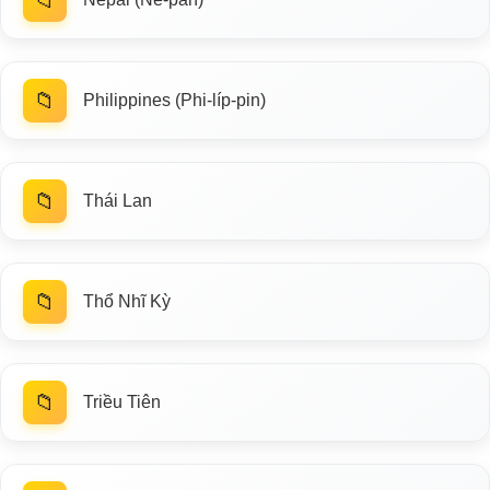
📁
Philippines (Phi-líp-pin)
📁
Thái Lan
📁
Thổ Nhĩ Kỳ
📁
Triều Tiên