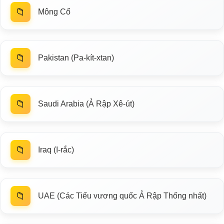
📁
Mông Cổ
📁
Pakistan (Pa-kít-xtan)
📁
Saudi Arabia (Ả Rập Xê-út)
📁
Iraq (I-rắc)
📁
UAE (Các Tiểu vương quốc Ả Rập Thống nhất)