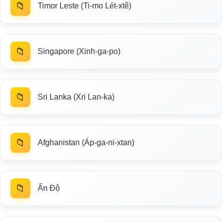
📁
Timor Leste (Ti-mo Lét-xtê)
📁
Singapore (Xinh-ga-po)
📁
Sri Lanka (Xri Lan-ka)
📁
Afghanistan (Áp-ga-ni-xtan)
📁
Ấn Độ