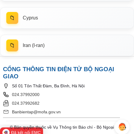
📁
Cyprus
📁
Iran (I-ran)
CỔNG THÔNG TIN ĐIỆN TỬ BỘ NGOẠI
GIAO
Số 01 Tôn Thất Đàm, Ba Đình, Hà Nội
024.37992000
024.37992682
Banbientap@mofa.gov.vn
© Bản quyền thuộc về Vụ Thông tin Báo chí - Bộ Ngoại Giao
Đã kết nối EMC