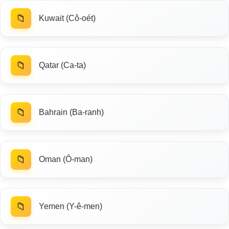
📁
Kuwait (Cô-oét)
📁
Qatar (Ca-ta)
📁
Bahrain (Ba-ranh)
📁
Oman (Ô-man)
📁
Yemen (Y-ê-men)