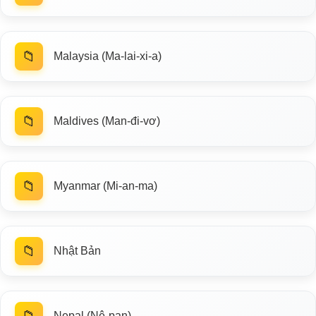
📁
Malaysia (Ma-lai-xi-a)
📁
Maldives (Man-đi-vơ)
📁
Myanmar (Mi-an-ma)
📁
Nhật Bản
📁
Nepal (Nê-pan)