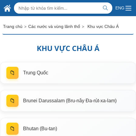
Skip to Main Content
BỘ NGOẠI GIAO VIỆT NAM
ENG
MINISTRY OF FOREIGN AFFAIRS
>
>
Trang chủ
Các nước và vùng lãnh thổ
Khu vực Châu Á
KHU VỰC CHÂU Á
📁
Trung Quốc
📁
Brunei Darussalam (Bru-nây Đa-rút-xa-lam)
📁
Bhutan (Bu-tan)