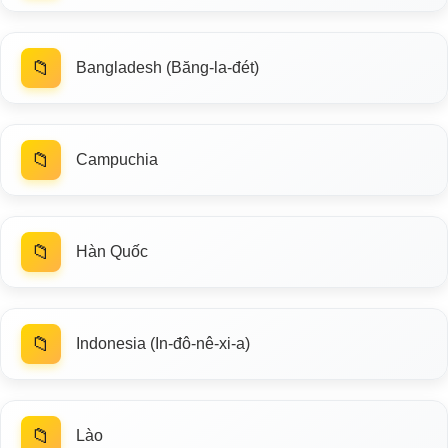
📁
Bangladesh (Băng-la-đét)
📁
Campuchia
📁
Hàn Quốc
📁
Indonesia (In-đô-nê-xi-a)
📁
Lào