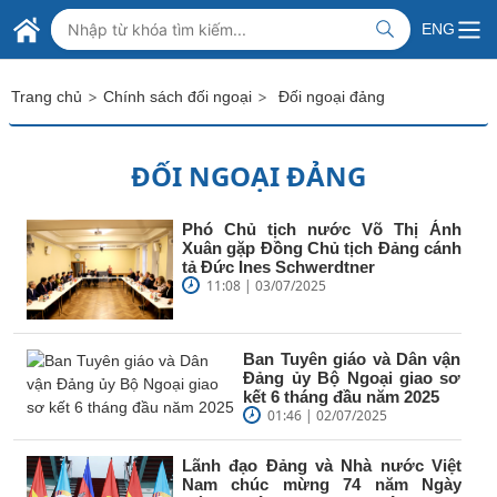
Skip to Main Content
BỘ NGOẠI GIAO VIỆT NAM
ENG
MINISTRY OF FOREIGN AFFAIRS
>
>
Trang chủ
Chính sách đối ngoại
Đối ngoại đảng
ĐỐI NGOẠI ĐẢNG
Phó Chủ tịch nước Võ Thị Ánh
Xuân gặp Đồng Chủ tịch Đảng cánh
tả Đức Ines Schwerdtner
11:08 | 03/07/2025
Ban Tuyên giáo và Dân vận
Đảng ủy Bộ Ngoại giao sơ
kết 6 tháng đầu năm 2025
01:46 | 02/07/2025
Lãnh đạo Đảng và Nhà nước Việt
Nam chúc mừng 74 năm Ngày