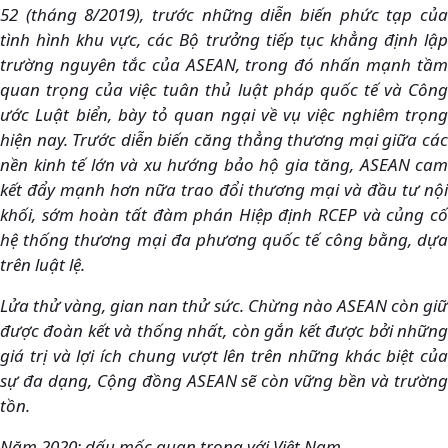
52 (tháng 8/2019), trước những diễn biến phức tạp của
tình hình khu vực, các Bộ trưởng tiếp tục khẳng định lập
trường nguyên tắc của ASEAN, trong đó nhấn mạnh tầm
quan trọng của việc tuân thủ luật pháp quốc tế và Công
ước Luật biển, bày tỏ quan ngại về vụ việc nghiêm trọng
hiện nay. Trước diễn biến căng thẳng thương mại giữa các
nền kinh tế lớn và xu hướng bảo hộ gia tăng, ASEAN cam
kết đẩy mạnh hơn nữa trao đổi thương mại và đầu tư nội
khối, sớm hoàn tất đàm phán Hiệp định RCEP và củng cố
hệ thống thương mại đa phương quốc tế công bằng, dựa
trên luật lệ.
Lửa thử vàng, gian nan thử sức. Chừng nào ASEAN còn giữ
được đoàn kết và thống nhất, còn gắn kết được bởi những
giá trị và lợi ích chung vượt lên trên những khác biệt của
sự đa dạng, Cộng đồng ASEAN sẽ còn vững bền và trường
tồn.
Năm 2020: dấu mốc quan trọng với Việt Nam