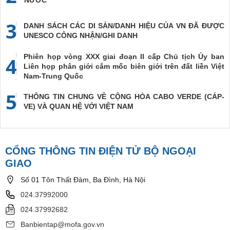
NƯỚC
3
DANH SÁCH CÁC DI SẢN/DANH HIỆU CỦA VN ĐÃ ĐƯỢC
UNESCO CÔNG NHẬN/GHI DANH
Phiên họp vòng XXX giai đoạn II cấp Chủ tịch Ủy ban
4
Liên họp phân giới cắm mốc biên giới trên đất liền Việt
Nam-Trung Quốc
5
THÔNG TIN CHUNG VỀ CỘNG HÒA CABO VERDE (CÁP-
VE) VÀ QUAN HỆ VỚI VIỆT NAM
CỔNG THÔNG TIN ĐIỆN TỬ BỘ NGOẠI
GIAO
Số 01 Tôn Thất Đàm, Ba Đình, Hà Nội
024.37992000
024.37992682
Banbientap@mofa.gov.vn