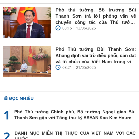
Sơn: Nhà
báo trẻ cần
Phó thủ tướng, Bộ trưởng Bùi
giữ vững
Thanh Sơn trả lời phỏng vấn về
'tâm trong,
chuyến công tác của Thủ tướng
trí sáng, bút
08:15 | 13/06/2025
Chính phủ đến Estonia, Pháp và
sắc'
Thụy Điển
Phó Thủ tướng Bùi Thanh Sơn:
Khẳng định vai trò điều phối, dẫn dắt
và tổ chức của Việt Nam trong việc
08:21 | 21/05/2025
đề cao chủ nghĩa đa phương, đoàn
kết quốc tế
📰 ĐỌC NHIỀU
1
Phó Thủ tướng Chính phủ, Bộ trưởng Ngoại giao Bùi
Thanh Sơn gặp với Tổng thư ký ASEAN Kao Kim Hourn
2
DANH MỤC MIỄN THỊ THỰC CỦA VIỆT NAM VỚI CÁC