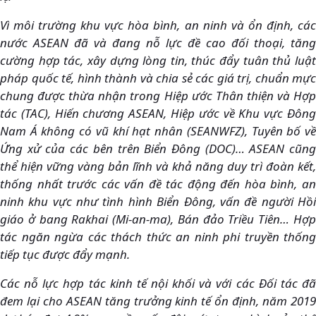
Vì môi trường khu vực hòa bình, an ninh và ổn định, các
nước ASEAN đã và đang nỗ lực đề cao đối thoại, tăng
cường hợp tác, xây dựng lòng tin, thúc đẩy tuân thủ luật
pháp quốc tế, hình thành và chia sẻ các giá trị, chuẩn mực
chung được thừa nhận trong Hiệp ước Thân thiện và Hợp
tác (TAC), Hiến chương ASEAN, Hiệp ước về Khu vực Đông
Nam Á không có vũ khí hạt nhân (SEANWFZ), Tuyên bố về
Ứng xử của các bên trên Biển Đông (DOC)… ASEAN cũng
thể hiện vững vàng bản lĩnh và khả năng duy trì đoàn kết,
thống nhất trước các vấn đề tác động đến hòa bình, an
ninh khu vực như tình hình Biển Đông, vấn đề người Hồi
giáo ở bang Rakhai (Mi-an-ma), Bán đảo Triều Tiên… Hợp
tác ngăn ngừa các thách thức an ninh phi truyền thống
tiếp tục được đẩy mạnh.
Các nỗ lực hợp tác kinh tế nội khối và với các Đối tác đã
đem lại cho ASEAN tăng trưởng kinh tế ổn định, năm 2019