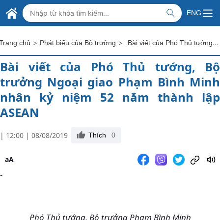
Skip to Main Content
BỘ NGOẠI GIAO VIỆT NAM
ENG
MINISTRY OF FOREIGN AFFAIRS
>
>
Bài viết của Phó Thủ tướng, Bộ trưởng Ngoại giao Phạm Bình Minh nhân kỷ niệm 52 năm thành lập ASEAN
Trang chủ
Phát biểu của Bộ trưởng
Bài viết của Phó Thủ tướng, Bộ
trưởng Ngoại giao Phạm Bình Minh
nhân kỷ niệm 52 năm thành lập
ASEAN
| 12:00 | 08/08/2019
Thích
0
aA
-
Phó Thủ tướng, Bộ trưởng Phạm Bình Minh