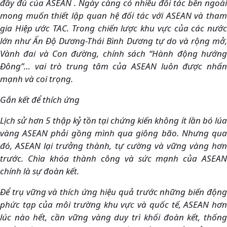
đầy đủ của ASEAN . Ngày càng có nhiều đối tác bên ngoài
mong muốn thiết lập quan hệ đối tác với ASEAN và tham
gia Hiệp ước TAC. Trong chiến lược khu vực của các nước
lớn như Ấn Độ Dương-Thái Bình Dương tự do và rộng mở,
Vành đai và Con đường, chính sách “Hành động hướng
Đông”… vai trò trung tâm của ASEAN luôn được nhấn
mạnh và coi trọng.
Gắn kết để thích ứng
Lịch sử hơn 5 thập kỷ tồn tại chứng kiến không ít lần bó lúa
vàng ASEAN phải gồng mình qua giông bão. Nhưng qua
đó, ASEAN lại trưởng thành, tự cường và vững vàng hơn
trước. Chìa khóa thành công và sức mạnh của ASEAN
chính là sự đoàn kết.
Để trụ vững và thích ứng hiệu quả trước những biến động
phức tạp của môi trường khu vực và quốc tế, ASEAN hơn
lúc nào hết, cần vững vàng duy trì khối đoàn kết, thống