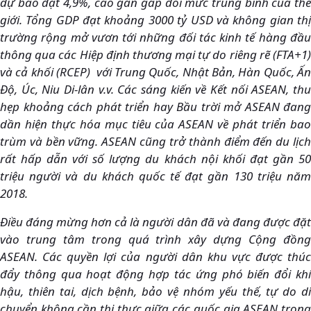
dự báo đạt 4,9%, cao gần gấp đôi mức trung bình của thế
giới. Tổng GDP đạt khoảng 3000 tỷ USD và không gian thị
trường rộng mở vươn tới những đối tác kinh tế hàng đầu
thông qua các Hiệp định thương mại tự do riêng rẽ (FTA+1)
và cả khối (RCEP) với Trung Quốc, Nhật Bản, Hàn Quốc, Ấn
Độ, Úc, Niu Di-lân v.v. Các sáng kiến về Kết nối ASEAN, thu
hẹp khoảng cách phát triển hay Bầu trời mở ASEAN đang
dần hiện thực hóa mục tiêu của ASEAN về phát triển bao
trùm và bền vững. ASEAN cũng trở thành điểm đến du lịch
rất hấp dẫn với số lượng du khách nội khối đạt gần 50
triệu người và du khách quốc tế đạt gần 130 triệu năm
2018.
Điều đáng mừng hơn cả là người dân đã và đang được đặt
vào trung tâm trong quá trình xây dựng Cộng đồng
ASEAN. Các quyền lợi của người dân khu vực được thúc
đẩy thông qua hoạt động hợp tác ứng phó biến đổi khí
hậu, thiên tai, dịch bệnh, bảo vệ nhóm yếu thế, tự do di
chuyển không cần thị thực giữa các quốc gia ASEAN trong