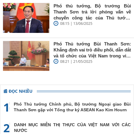
báo trẻ cần
Phó thủ tướng, Bộ trưởng Bùi
giữ vững
Thanh Sơn trả lời phỏng vấn về
'tâm trong,
chuyến công tác của Thủ tướng
trí sáng, bút
08:15 | 13/06/2025
Chính phủ đến Estonia, Pháp và
sắc'
Thụy Điển
Phó Thủ tướng Bùi Thanh Sơn:
Khẳng định vai trò điều phối, dẫn dắt
và tổ chức của Việt Nam trong việc
08:21 | 21/05/2025
đề cao chủ nghĩa đa phương, đoàn
kết quốc tế
📰 ĐỌC NHIỀU
1
Phó Thủ tướng Chính phủ, Bộ trưởng Ngoại giao Bùi
Thanh Sơn gặp với Tổng thư ký ASEAN Kao Kim Hourn
2
DANH MỤC MIỄN THỊ THỰC CỦA VIỆT NAM VỚI CÁC
NƯỚC