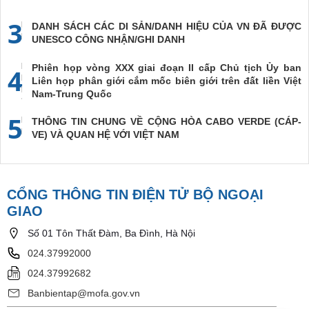
3
DANH SÁCH CÁC DI SẢN/DANH HIỆU CỦA VN ĐÃ ĐƯỢC
UNESCO CÔNG NHẬN/GHI DANH
Phiên họp vòng XXX giai đoạn II cấp Chủ tịch Ủy ban
4
Liên họp phân giới cắm mốc biên giới trên đất liền Việt
Nam-Trung Quốc
5
THÔNG TIN CHUNG VỀ CỘNG HÒA CABO VERDE (CÁP-
VE) VÀ QUAN HỆ VỚI VIỆT NAM
CỔNG THÔNG TIN ĐIỆN TỬ BỘ NGOẠI
GIAO
Số 01 Tôn Thất Đàm, Ba Đình, Hà Nội
024.37992000
024.37992682
Banbientap@mofa.gov.vn