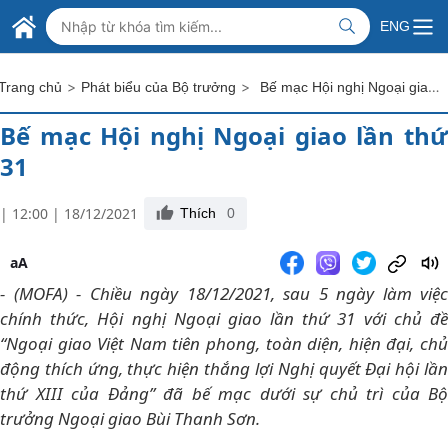
Skip to Main Content
BỘ NGOẠI GIAO VIỆT NAM
ENG
MINISTRY OF FOREIGN AFFAIRS
>
>
Bế mạc Hội nghị Ngoại giao lần thứ 31
Trang chủ
Phát biểu của Bộ trưởng
Bế mạc Hội nghị Ngoại giao lần thứ
31
| 12:00 | 18/12/2021
Thích
0
aA
- (MOFA) - Chiều ngày 18/12/2021, sau 5 ngày làm việc
chính thức, Hội nghị Ngoại giao lần thứ 31 với chủ đề
“Ngoại giao Việt Nam tiên phong, toàn diện, hiện đại, chủ
động thích ứng, thực hiện thắng lợi Nghị quyết Đại hội lần
thứ XIII của Đảng” đã bế mạc dưới sự chủ trì của Bộ
trưởng Ngoại giao Bùi Thanh Sơn.