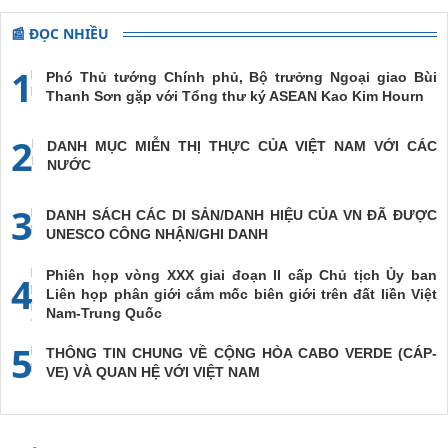
📰 ĐỌC NHIỀU
1
Phó Thủ tướng Chính phủ, Bộ trưởng Ngoại giao Bùi
Thanh Sơn gặp với Tổng thư ký ASEAN Kao Kim Hourn
2
DANH MỤC MIỄN THỊ THỰC CỦA VIỆT NAM VỚI CÁC
NƯỚC
3
DANH SÁCH CÁC DI SẢN/DANH HIỆU CỦA VN ĐÃ ĐƯỢC
UNESCO CÔNG NHẬN/GHI DANH
Phiên họp vòng XXX giai đoạn II cấp Chủ tịch Ủy ban
4
Liên họp phân giới cắm mốc biên giới trên đất liền Việt
Nam-Trung Quốc
5
THÔNG TIN CHUNG VỀ CỘNG HÒA CABO VERDE (CÁP-
VE) VÀ QUAN HỆ VỚI VIỆT NAM