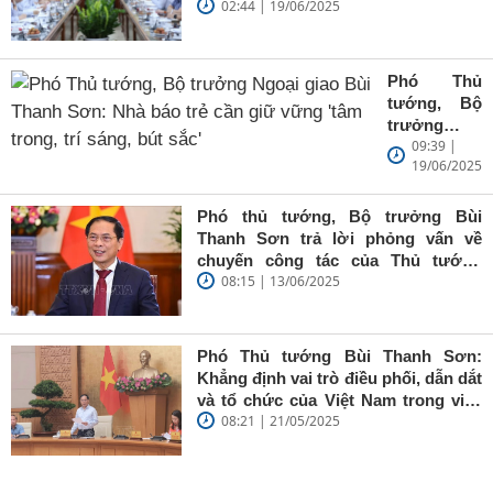
02:44 | 19/06/2025
Phó Thủ
tướng, Bộ
trưởng
09:39 |
Ngoại giao
19/06/2025
Bùi Thanh
Sơn: Nhà
báo trẻ cần
Phó thủ tướng, Bộ trưởng Bùi
giữ vững
Thanh Sơn trả lời phỏng vấn về
'tâm trong,
chuyến công tác của Thủ tướng
trí sáng, bút
08:15 | 13/06/2025
Chính phủ đến Estonia, Pháp và
sắc'
Thụy Điển
Phó Thủ tướng Bùi Thanh Sơn:
Khẳng định vai trò điều phối, dẫn dắt
và tổ chức của Việt Nam trong việc
08:21 | 21/05/2025
đề cao chủ nghĩa đa phương, đoàn
kết quốc tế