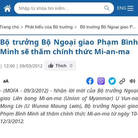
Skip to Main Content
BỘ NGOẠI GIAO VIỆT NAM
ENG
MINISTRY OF FOREIGN AFFAIRS
>
>
Bộ trưởng Bộ Ngoại giao Phạm Bình Minh sẽ thăm chính thức Mi-an-ma
Trang chủ
Phát biểu của Bộ trưởng
Bộ trưởng Bộ Ngoại giao Phạm Bình
Minh sẽ thăm chính thức Mi-an-ma
| 12:00 | 09/03/2012
Thích
0
aA
- (MOFA - 09/3/2012) - Nhận lời mời của Bộ trưởng Ngoại
giao Liên bang Mi-an-ma (Union of Myanmar) U Vun-na
Mong Lin (U Wunna Maung Lwin), Bộ trưởng Ngoại giao
Phạm Bình Minh sẽ thăm chính thức Mi-an-ma từ ngày 10-
12/3/2012.