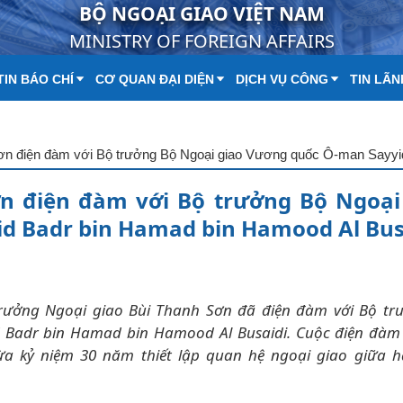
BỘ NGOẠI GIAO VIỆT NAM
MINISTRY OF FOREIGN AFFAIRS
IN BÁO CHÍ
CƠ QUAN ĐẠI DIỆN
DỊCH VỤ CÔNG
TIN LÃN
n điện đàm với Bộ trưởng Bộ Ngoại
d Badr bin Hamad bin Hamood Al Bus
 trưởng Ngoại giao Bùi Thanh Sơn đã điện đàm với Bộ tr
 Badr bin Hamad bin Hamood Al Busaidi. Cuộc điện đàm 
a kỷ niệm 30 năm thiết lập quan hệ ngoại giao giữa h