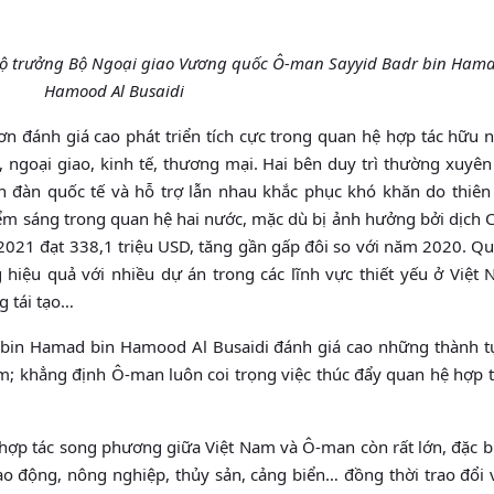
Bộ trưởng Bộ Ngoại giao Vương quốc Ô-man Sayyid Badr bin Ham
Hamood Al Busaidi
n đánh giá cao phát triển tích cực trong quan hệ hợp tác hữu 
, ngoại giao, kinh tế, thương mại. Hai bên duy trì thường xuyên
n đàn quốc tế và hỗ trợ lẫn nhau khắc phục khó khăn do thiên 
điểm sáng trong quan hệ hai nước, mặc dù bị ảnh hưởng bởi dịch 
21 đạt 338,1 triệu USD, tăng gần gấp đôi so với năm 2020. Qu
hiệu quả với nhiều dự án trong các lĩnh vực thiết yếu ở Việt
ng tái tạo…
 bin Hamad bin Hamood Al Busaidi đánh giá cao những thành t
 Nam; khẳng định Ô-man luôn coi trọng việc thúc đẩy quan hệ hợp 
 hợp tác song phương giữa Việt Nam và Ô-man còn rất lớn, đặc b
 lao động, nông nghiệp, thủy sản, cảng biển… đồng thời trao đổi