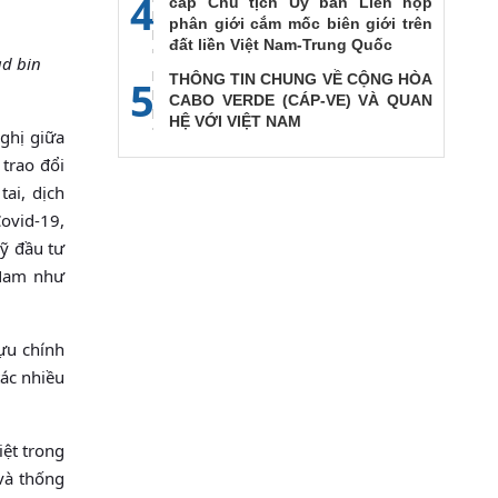
4
cấp Chủ tịch Ủy ban Liên họp
phân giới cắm mốc biên giới trên
đất liền Việt Nam-Trung Quốc
ad bin
THÔNG TIN CHUNG VỀ CỘNG HÒA
5
CABO VERDE (CÁP-VE) VÀ QUAN
HỆ VỚI VIỆT NAM
nghị giữa
 trao đổi
tai, dịch
Covid-19,
ỹ đầu tư
 Nam như
ựu chính
tác nhiều
iệt trong
 và thống