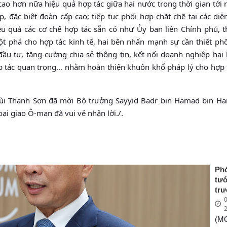
ao hơn nữa hiệu quả hợp tác giữa hai nước trong thời gian tới
, đặc biệt đoàn cấp cao; tiếp tục phối hợp chặt chẽ tại các diễ
ệu quả các cơ chế hợp tác sẵn có như Ủy ban liên Chính phủ, 
đột phá cho hợp tác kinh tế, hai bên nhấn mạnh sự cần thiết ph
ầu tư, tăng cường chia sẻ thông tin, kết nối doanh nghiệp hai
p tác quan trọng… nhằm hoàn thiện khuôn khổ pháp lý cho hợp 
Bùi Thanh Sơn đã mời Bộ trưởng Sayyid Badr bin Hamad bin H
i giao Ô-man đã vui vẻ nhận lời./.
Ph
tư
tr
0
Ng
Bù
(M
Sơn