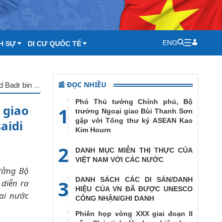
ENG
H SỰ
DI CƯ QUỐC TẾ
📰 ĐỌC NHIỀU
Bộ trưởng Bùi Thanh Sơn điện đàm với Bộ trưởng Bộ Ngoại giao Vương quốc Ô-man Sayyid Badr bin Hamad bin Hamood Al Busaidi
Phó Thủ tướng Chính phủ, Bộ
 giao
1
trưởng Ngoại giao Bùi Thanh Sơn
gặp với Tổng thư ký ASEAN Kao
aidi
Kim Hourn
2
DANH MỤC MIỄN THỊ THỰC CỦA
VIỆT NAM VỚI CÁC NƯỚC
ưởng Bộ
DANH SÁCH CÁC DI SẢN/DANH
3
diễn ra
HIỆU CỦA VN ĐÃ ĐƯỢC UNESCO
ai nước
CÔNG NHẬN/GHI DANH
Phiên họp vòng XXX giai đoạn II