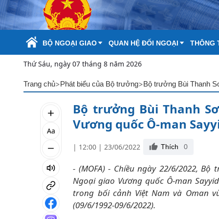
Skip to Main Content
BỘ NGOẠI GIAO
QUAN HỆ ĐỐI NGOẠI
THÔNG T
Thứ Sáu, ngày 07 tháng 8 năm 2026
>
>
Trang chủ
Phát biểu của Bộ trưởng
Bộ trưởng Bùi Thanh Sơ
Vương quốc Ô-man Sayyi
Aa
| 12:00 | 23/06/2022
Thích
0
- (MOFA) - Chiều ngày 22/6/2022, Bộ
Ngoại giao Vương quốc Ô-man Sayyid
trong bối cảnh Việt Nam và Oman vừ
(09/6/1992-09/6/2022).