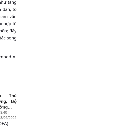
 như tăng
n đàn, tổ
tham vấn
ối hợp tổ
 bên; đẩy
tác song
amood Al
ó Thủ
ớng, Bộ
ưởng
8:40 |
oại giao
28/06/2025
i Thanh
OFA) -
 trả lời