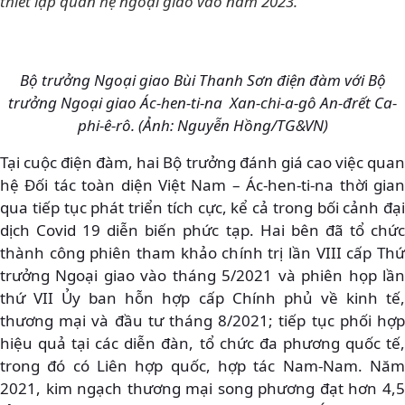
thiết lập quan hệ ngoại giao vào năm 2023.
Bộ trưởng Ngoại giao Bùi Thanh Sơn điện đàm với Bộ
trưởng Ngoại giao Ác-hen-ti-na Xan-chi-a-gô An-đrết Ca-
phi-ê-rô. (Ảnh: Nguyễn Hồng/TG&VN)
Tại cuộc điện đàm, hai Bộ trưởng đánh giá cao việc quan
hệ Đối tác toàn diện Việt Nam – Ác-hen-ti-na thời gian
qua tiếp tục phát triển tích cực, kể cả trong bối cảnh đại
dịch Covid 19 diễn biến phức tạp. Hai bên đã tổ chức
thành công phiên tham khảo chính trị lần VIII cấp Thứ
trưởng Ngoại giao vào tháng 5/2021 và phiên họp lần
thứ VII Ủy ban hỗn hợp cấp Chính phủ về kinh tế,
thương mại và đầu tư tháng 8/2021; tiếp tục phối hợp
hiệu quả tại các diễn đàn, tổ chức đa phương quốc tế,
trong đó có Liên hợp quốc, hợp tác Nam-Nam. Năm
2021, kim ngạch thương mại song phương đạt hơn 4,5