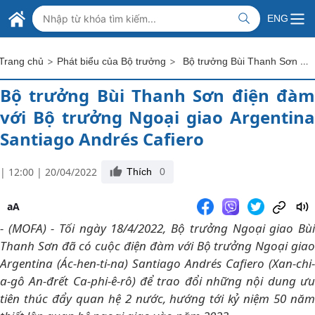
Skip to Main Content
BỘ NGOẠI GIAO VIỆT NAM
ENG
MINISTRY OF FOREIGN AFFAIRS
>
>
Bộ trưởng Bùi Thanh Sơn điện đàm với Bộ trưởng Ngoại giao Argentina Santiago Andrés Cafiero
Trang chủ
Phát biểu của Bộ trưởng
Bộ trưởng Bùi Thanh Sơn điện đàm
với Bộ trưởng Ngoại giao Argentina
Santiago Andrés Cafiero
| 12:00 | 20/04/2022
Thích
0
aA
- (MOFA) - Tối ngày 18/4/2022, Bộ trưởng Ngoại giao Bùi
Thanh Sơn đã có cuộc điện đàm với Bộ trưởng Ngoại giao
Argentina (Ác-hen-ti-na) Santiago Andrés Cafiero (Xan-chi-
a-gô An-đrết Ca-phi-ê-rô) để trao đổi những nội dung ưu
tiên thúc đẩy quan hệ 2 nước, hướng tới kỷ niệm 50 năm