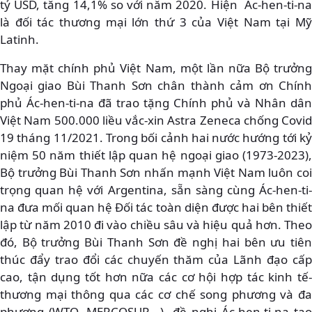
tỷ USD, tăng 14,1% so với năm 2020. Hiện Ác-hen-ti-na
là đối tác thương mại lớn thứ 3 của Việt Nam tại Mỹ
Latinh.
Thay mặt chính phủ Việt Nam, một lần nữa Bộ trưởng
Ngoại giao Bùi Thanh Sơn chân thành cảm ơn Chính
phủ Ác-hen-ti-na đã trao tặng Chính phủ và Nhân dân
Việt Nam 500.000 liều vắc-xin Astra Zeneca chống Covid
19 tháng 11/2021. Trong bối cảnh hai nước hướng tới kỷ
niệm 50 năm thiết lập quan hệ ngoại giao (1973-2023),
Bộ trưởng Bùi Thanh Sơn nhấn mạnh Việt Nam luôn coi
trọng quan hệ với Argentina, sẵn sàng cùng Ác-hen-ti-
na đưa mối quan hệ Đối tác toàn diện được hai bên thiết
lập từ năm 2010 đi vào chiều sâu và hiệu quả hơn. Theo
đó, Bộ trưởng Bùi Thanh Sơn đề nghị hai bên ưu tiên
thúc đẩy trao đổi các chuyến thăm của Lãnh đạo cấp
cao, tận dụng tốt hơn nữa các cơ hội hợp tác kinh tế-
thương mại thông qua các cơ chế song phương và đa
phương (WTO, MERCOSUR...), đề nghị Ác-hen-ti-na tạo