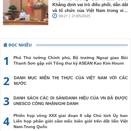
Khẳng định vai trò điều phối, dẫn dắt
và tổ chức của Việt Nam trong việc
08:21 | 21/05/2025
đề cao chủ nghĩa đa phương, đoàn
kết quốc tế
📰 ĐỌC NHIỀU
1
Phó Thủ tướng Chính phủ, Bộ trưởng Ngoại giao Bùi
Thanh Sơn gặp với Tổng thư ký ASEAN Kao Kim Hourn
2
DANH MỤC MIỄN THỊ THỰC CỦA VIỆT NAM VỚI CÁC
NƯỚC
3
DANH SÁCH CÁC DI SẢN/DANH HIỆU CỦA VN ĐÃ ĐƯỢC
UNESCO CÔNG NHẬN/GHI DANH
Phiên họp vòng XXX giai đoạn II cấp Chủ tịch Ủy ban
4
Liên họp phân giới cắm mốc biên giới trên đất liền Việt
Nam-Trung Quốc