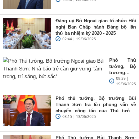
phủ Phạm Minh Chính
Đảng uỷ Bộ Ngoại giao tổ chức Hội
nghị Ban Chấp hành Đảng bộ lần
thứ ba nhiệm kỳ 2020 - 2025
02:44 | 19/06/2025
Phó Thủ
tướng, Bộ
trưởng
09:39 |
Ngoại giao
19/06/2025
Bùi Thanh
Sơn: Nhà
báo trẻ cần
Phó thủ tướng, Bộ trưởng Bùi
giữ vững
Thanh Sơn trả lời phỏng vấn về
'tâm trong,
chuyến công tác của Thủ tướng
trí sáng, bút
08:15 | 13/06/2025
Chính phủ đến Estonia, Pháp và
sắc'
Thụy Điển
Phó Thủ tướng Bùi Thanh Sơn: