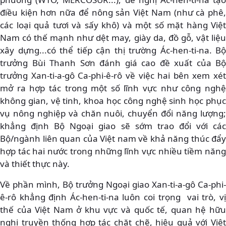
điều kiện hơn nữa để nông sản Việt Nam (như cà phê,
các loại quả tươi và sấy khô) và một số mặt hàng Việt
Nam có thế mạnh như dệt may, giày da, đồ gỗ, vật liệu
xây dựng...có thể tiếp cận thị trường Ác-hen-ti-na. Bộ
trưởng Bùi Thanh Sơn đánh giá cao đề xuất của Bộ
trưởng Xan-ti-a-gô Ca-phi-ê-rô về việc hai bên xem xét
mở ra hợp tác trong một số lĩnh vực như công nghệ
không gian, vệ tinh, khoa học công nghệ sinh học phục
vụ nông nghiệp và chăn nuôi, chuyển đổi năng lượng;
khẳng định Bộ Ngoại giao sẽ sớm trao đổi với các
Bộ/ngành liên quan của Việt nam về khả năng thúc đẩy
hợp tác hai nước trong những lĩnh vực nhiều tiềm năng
và thiết thực này.
Về phần mình, Bộ trưởng Ngoại giao Xan-ti-a-gô Ca-phi-
ê-rô khẳng định Ác-hen-ti-na luôn coi trọng vai trò, vị
thế của Việt Nam ở khu vực và quốc tế, quan hệ hữu
nghị truyền thống hợp tác chặt chẽ, hiệu quả với Việt