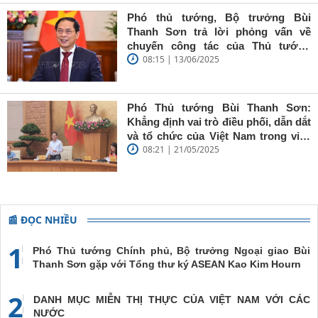
Sơn: Nhà
báo trẻ cần
Phó thủ tướng, Bộ trưởng Bùi
giữ vững
Thanh Sơn trả lời phỏng vấn về
'tâm trong,
chuyến công tác của Thủ tướng
trí sáng, bút
08:15 | 13/06/2025
Chính phủ đến Estonia, Pháp và
sắc'
Thụy Điển
Phó Thủ tướng Bùi Thanh Sơn:
Khẳng định vai trò điều phối, dẫn dắt
và tổ chức của Việt Nam trong việc
08:21 | 21/05/2025
đề cao chủ nghĩa đa phương, đoàn
kết quốc tế
📰 ĐỌC NHIỀU
1
Phó Thủ tướng Chính phủ, Bộ trưởng Ngoại giao Bùi
Thanh Sơn gặp với Tổng thư ký ASEAN Kao Kim Hourn
2
DANH MỤC MIỄN THỊ THỰC CỦA VIỆT NAM VỚI CÁC
NƯỚC