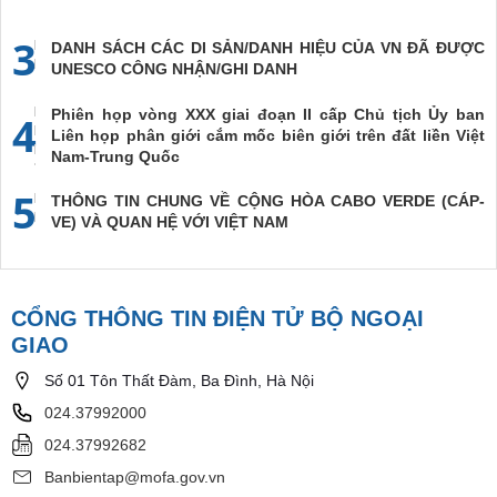
3
DANH SÁCH CÁC DI SẢN/DANH HIỆU CỦA VN ĐÃ ĐƯỢC
UNESCO CÔNG NHẬN/GHI DANH
Phiên họp vòng XXX giai đoạn II cấp Chủ tịch Ủy ban
4
Liên họp phân giới cắm mốc biên giới trên đất liền Việt
Nam-Trung Quốc
5
THÔNG TIN CHUNG VỀ CỘNG HÒA CABO VERDE (CÁP-
VE) VÀ QUAN HỆ VỚI VIỆT NAM
CỔNG THÔNG TIN ĐIỆN TỬ BỘ NGOẠI
GIAO
Số 01 Tôn Thất Đàm, Ba Đình, Hà Nội
024.37992000
024.37992682
Banbientap@mofa.gov.vn