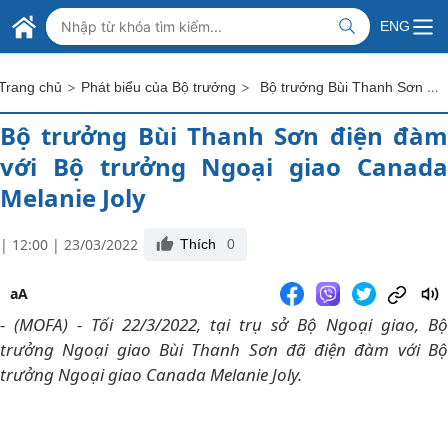
Skip to Main Content
BỘ NGOẠI GIAO VIỆT NAM
ENG
MINISTRY OF FOREIGN AFFAIRS
>
>
Bộ trưởng Bùi Thanh Sơn điện đàm với Bộ trưởng Ngoại giao Canada Melanie Joly
Trang chủ
Phát biểu của Bộ trưởng
Bộ trưởng Bùi Thanh Sơn điện đàm
với Bộ trưởng Ngoại giao Canada
Melanie Joly
| 12:00 | 23/03/2022
Thích
0
aA
- (MOFA) - Tối 22/3/2022, tại trụ sở Bộ Ngoại giao, Bộ
trưởng Ngoại giao Bùi Thanh Sơn đã điện đàm với Bộ
trưởng Ngoại giao Canada Melanie Joly.