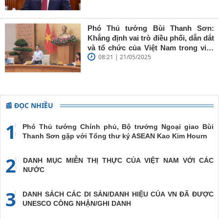
sắc'
Thụy Điển
Phó Thủ tướng Bùi Thanh Sơn:
Khẳng định vai trò điều phối, dẫn dắt
và tổ chức của Việt Nam trong việc
08:21 | 21/05/2025
đề cao chủ nghĩa đa phương, đoàn
kết quốc tế
📰 ĐỌC NHIỀU
1
Phó Thủ tướng Chính phủ, Bộ trưởng Ngoại giao Bùi
Thanh Sơn gặp với Tổng thư ký ASEAN Kao Kim Hourn
2
DANH MỤC MIỄN THỊ THỰC CỦA VIỆT NAM VỚI CÁC
NƯỚC
3
DANH SÁCH CÁC DI SẢN/DANH HIỆU CỦA VN ĐÃ ĐƯỢC
UNESCO CÔNG NHẬN/GHI DANH