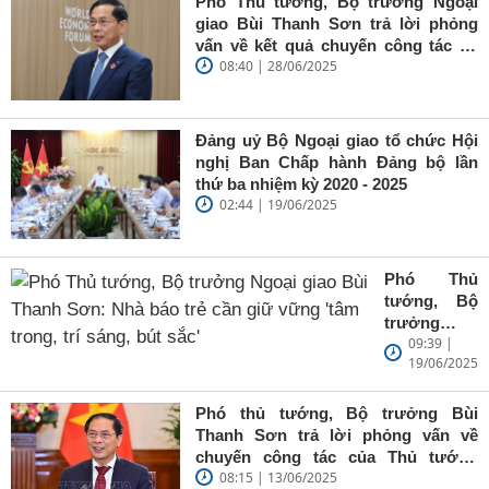
Phó Thủ tướng, Bộ trưởng Ngoại
giao Bùi Thanh Sơn trả lời phỏng
vấn về kết quả chuyến công tác tại
08:40 | 28/06/2025
Trung Quốc của Thủ tướng Chính
phủ Phạm Minh Chính
Đảng uỷ Bộ Ngoại giao tổ chức Hội
nghị Ban Chấp hành Đảng bộ lần
thứ ba nhiệm kỳ 2020 - 2025
02:44 | 19/06/2025
Phó Thủ
tướng, Bộ
trưởng
09:39 |
Ngoại giao
19/06/2025
Bùi Thanh
Sơn: Nhà
báo trẻ cần
Phó thủ tướng, Bộ trưởng Bùi
giữ vững
Thanh Sơn trả lời phỏng vấn về
'tâm trong,
chuyến công tác của Thủ tướng
trí sáng, bút
08:15 | 13/06/2025
Chính phủ đến Estonia, Pháp và