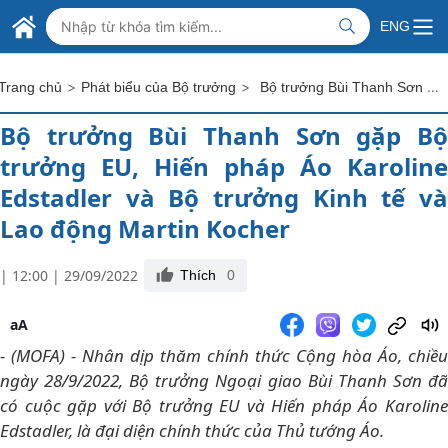
Skip to Main Content
BỘ NGOẠI GIAO VIỆT NAM
ENG
MINISTRY OF FOREIGN AFFAIRS
>
>
Bộ trưởng Bùi Thanh Sơn gặp Bộ trưởng EU, Hiến pháp Áo Karoline Edstadler và Bộ trưởng Kinh tế và Lao động Martin Kocher
Trang chủ
Phát biểu của Bộ trưởng
Bộ trưởng Bùi Thanh Sơn gặp Bộ
trưởng EU, Hiến pháp Áo Karoline
Edstadler và Bộ trưởng Kinh tế và
Lao động Martin Kocher
| 12:00 | 29/09/2022
Thích
0
aA
- (MOFA) - Nhân dịp thăm chính thức Cộng hòa Áo, chiều
ngày 28/9/2022, Bộ trưởng Ngoại giao Bùi Thanh Sơn đã
có cuộc gặp với Bộ trưởng EU và Hiến pháp Áo Karoline
Edstadler, là đại diện chính thức của Thủ tướng Áo.