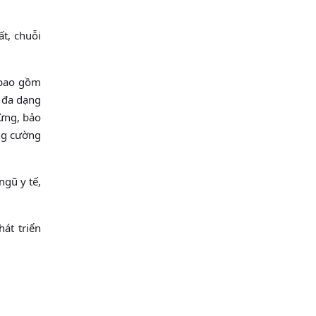
ất, chuỗi
: bao gồm
ệ đa dạng
rừng, bảo
ng cường
ngũ y tế,
át triển