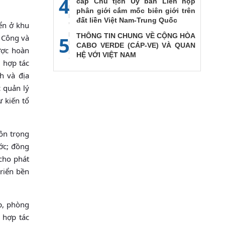
4
cấp Chủ tịch Ủy ban Liên họp
phân giới cắm mốc biên giới trên
đất liền Việt Nam-Trung Quốc
ển ở khu
THÔNG TIN CHUNG VỀ CỘNG HÒA
5
ê Công và
CABO VERDE (CÁP-VE) VÀ QUAN
ược hoàn
HỆ VỚI VIỆT NAM
m hợp tác
h và địa
 quản lý
 kiến tổ
ôn trọng
ớc; đồng
cho phát
triển bền
p, phòng
 hợp tác