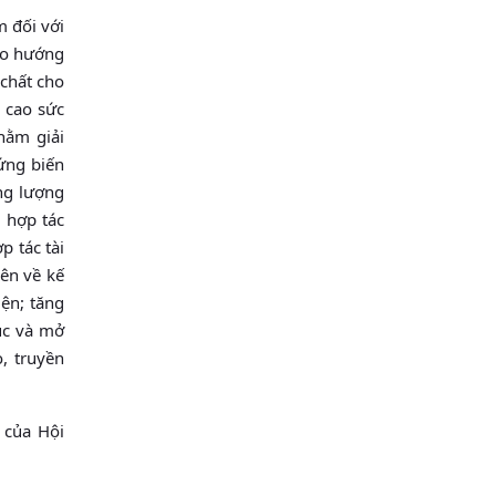
m đối với
eo hướng
 chất cho
 cao sức
hằm giải
ứng biến
ng lượng
 hợp tác
p tác tài
ên về kế
iện; tăng
ục và mở
, truyền
 của Hội