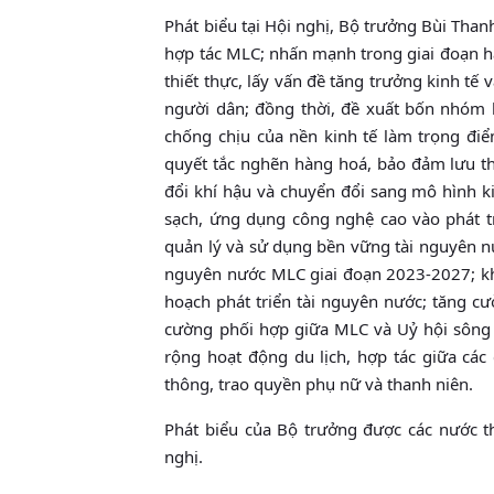
Phát biểu tại Hội nghị, Bộ trưởng Bùi Tha
hợp tác MLC; nhấn mạnh trong giai đoạn h
thiết thực, lấy vấn đề tăng trưởng kinh tế 
người dân; đồng thời, đề xuất bốn nhóm b
chống chịu của nền kinh tế làm trọng điể
quyết tắc nghẽn hàng hoá, bảo đảm lưu th
đổi khí hậu và chuyển đổi sang mô hình k
sạch, ứng dụng công nghệ cao vào phát t
quản lý và sử dụng bền vững tài nguyên nư
nguyên nước MLC giai đoạn 2023-2027; khu
hoạch phát triển tài nguyên nước; tăng cư
cường phối hợp giữa MLC và Uỷ hội sông
rộng hoạt động du lịch, hợp tác giữa các
thông, trao quyền phụ nữ và thanh niên.
Phát biểu của Bộ trưởng được các nước th
nghị.