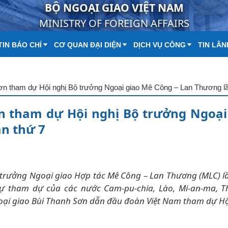
BỘ NGOẠI GIAO VIỆT NAM
MINISTRY OF FOREIGN AFFAIRS
IN BÁO CHÍ
CƠ QUAN ĐẠI DIỆN
DỊCH VỤ CÔNG
TIN LÃN
ơn tham dự Hội nghị Bộ trưởng Ngoại giao Mê Công – Lan Thương lầ
n tham dự Hội nghị Bộ trưởng Ngoại
n thứ 7
ộ trưởng Ngoại giao Hợp tác Mê Công – Lan Thương (MLC) l
 sự tham dự của các nước Cam-pu-chia, Lào, Mi-an-ma, Th
oại giao Bùi Thanh Sơn dẫn đầu đoàn Việt Nam tham dự Hộ