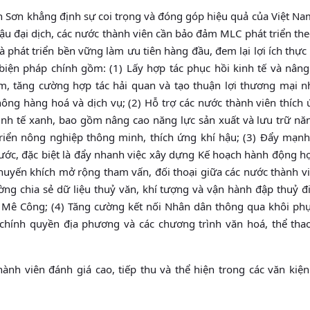
nh Sơn khẳng định sự coi trọng và đóng góp hiệu quả của Việt Na
ậu đại dịch, các nước thành viên cần bảo đảm MLC phát triển th
và phát triển bền vững làm ưu tiên hàng đầu, đem lại lợi ích thực
iện pháp chính gồm: (1) Lấy hợp tác phục hồi kinh tế và nâng
m, tăng cường hợp tác hải quan và tạo thuận lợi thương mại n
ông hàng hoá và dịch vụ; (2) Hỗ trợ các nước thành viên thích 
inh tế xanh, bao gồm nâng cao năng lực sản xuất và lưu trữ nă
riển nông nghiệp thông minh, thích ứng khí hậu; (3) Đẩy mạnh
ớc, đặc biệt là đẩy nhanh việc xây dựng Kế hoạch hành động hợ
yến khích mở rộng tham vấn, đối thoại giữa các nước thành vi
ờng chia sẻ dữ liệu thuỷ văn, khí tượng và vận hành đập thuỷ đ
 Mê Công; (4) Tăng cường kết nối Nhân dân thông qua khôi ph
 chính quyền địa phương và các chương trình văn hoá, thể thao
ành viên đánh giá cao, tiếp thu và thể hiện trong các văn kiện