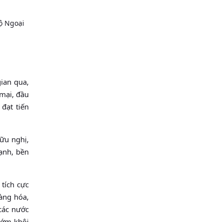
ộ Ngoại
gian qua,
 mại, đầu
 đạt tiến
ữu nghị,
ạnh, bền
tích cực
hàng hóa,
các nước
 sớm khôi