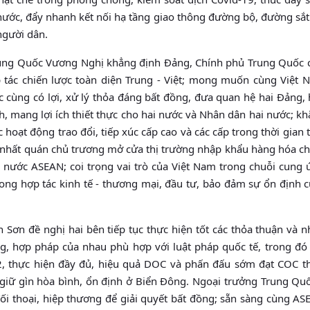
nước, đẩy nhanh kết nối hạ tầng giao thông đường bộ, đường sắt
 người dân.
rung Quốc Vương Nghị khẳng định Đảng, Chính phủ Trung Quốc c
p tác chiến lược toàn diện Trung - Việt; mong muốn cùng Việt 
ác cùng có lợi, xử lý thỏa đáng bất đồng, đưa quan hệ hai Đảng,
, mang lợi ích thiết thực cho hai nước và Nhân dân hai nước; k
hoạt động trao đổi, tiếp xúc cấp cao và các cấp trong thời gian 
c nhất quán chủ trương mở cửa thị trường nhập khẩu hàng hóa ch
c nước ASEAN; coi trọng vai trò của Việt Nam trong chuỗi cung
ng hợp tác kinh tế - thương mại, đầu tư, bảo đảm sự ổn định c
Sơn đề nghị hai bên tiếp tục thực hiện tốt các thỏa thuận và 
áng, hợp pháp của nhau phù hợp với luật pháp quốc tế, trong đó
, thực hiện đầy đủ, hiệu quả DOC và phấn đấu sớm đạt COC th
g giữ gìn hòa bình, ổn định ở Biển Đông. Ngoại trưởng Trung Qu
 thoại, hiệp thương để giải quyết bất đồng; sẵn sàng cùng AS