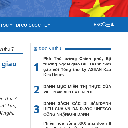
ENG
H SỰ
DI CƯ QUỐC TẾ
📰 ĐỌC NHIỀU
n thứ 7
Phó Thủ tướng Chính phủ, Bộ
 giao
1
trưởng Ngoại giao Bùi Thanh Sơn
gặp với Tổng thư ký ASEAN Kao
Kim Hourn
2
DANH MỤC MIỄN THỊ THỰC CỦA
VIỆT NAM VỚI CÁC NƯỚC
ần thứ 7
DANH SÁCH CÁC DI SẢN/DANH
3
ái Lan,
HIỆU CỦA VN ĐÃ ĐƯỢC UNESCO
i nghị.
CÔNG NHẬN/GHI DANH
Phiên họp vòng XXX giai đoạn II