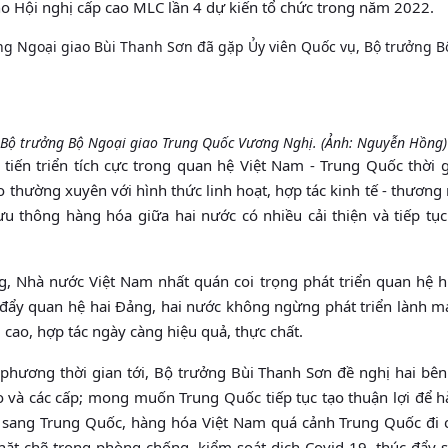
ho Hội nghị cấp cao MLC lần 4 dự kiến tổ chức trong năm 2022.
ng Ngoại giao Bùi Thanh Sơn đã gặp Ủy viên Quốc vụ, Bộ trưởng B
 Bộ trưởng Bộ Ngoại giao Trung Quốc Vương Nghị. (Ảnh: Nguyễn Hồng)
tiến triển tích cực trong quan hệ Việt Nam - Trung Quốc thời 
cao thường xuyên với hình thức linh hoạt, hợp tác kinh tế - thương
u thông hàng hóa giữa hai nước có nhiều cải thiện và tiếp tục
, Nhà nước Việt Nam nhất quán coi trọng phát triển quan hệ h
đẩy quan hệ hai Đảng, hai nước không ngừng phát triển lành m
g cao, hợp tác ngày càng hiệu quả, thực chất.
ương thời gian tới, Bộ trưởng Bùi Thanh Sơn đề nghị hai bên 
o và các cấp; mong muốn Trung Quốc tiếp tục tạo thuận lợi để 
u sang Trung Quốc, hàng hóa Việt Nam quá cảnh Trung Quốc đi 
chặt chẽ trong phòng chống, kiểm soát dịch Covid-19, thúc đẩy