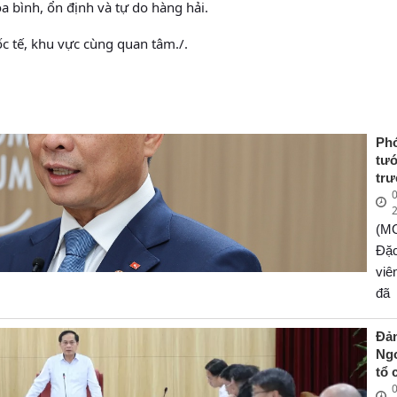
a bình, ổn định và tự do hàng hải.
c tế, khu vực cùng quan tâm./.
Ph
tư
tr
0
Ng
Bù
(M
Sơn
ph
Đặ
về
vi
ch
đã
côn
ph
Tr
Ph
Đả
Qu
Ng
Th
tư
tổ 
Ch
trư
0
ng
Ph