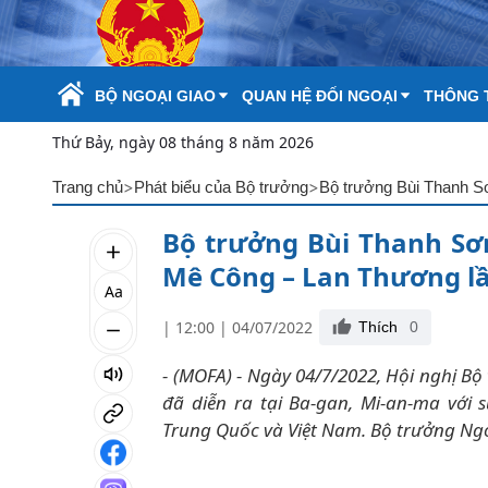
Skip to Main Content
BỘ NGOẠI GIAO
QUAN HỆ ĐỐI NGOẠI
THÔNG T
Thứ Bảy, ngày 08 tháng 8 năm 2026
>
>
Trang chủ
Phát biểu của Bộ trưởng
Bộ trưởng Bùi Thanh S
Bộ trưởng Bùi Thanh Sơ
Mê Công – Lan Thương lầ
Aa
| 12:00 | 04/07/2022
Thích
0
- (MOFA) - Ngày 04/7/2022, Hội nghị B
đã diễn ra tại Ba-gan, Mi-an-ma với
Trung Quốc và Việt Nam. Bộ trưởng Ng