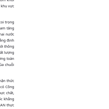
 khu vực
oi trọng
Nam tăng
 hai nước
hẳng định
tới thông
ất lượng
 ứng toàn
ủa chuỗi
nhận thức
 có Công
ực chất,
ốc khẳng
EAN thực