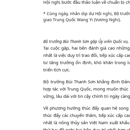
Hội nghị bước đầu thảo luận về chuẩn bị c
* Cùng ngày, nhân dịp dự Hội nghị, Bộ trưở
giao Trung Quốc Wang Yi (Vương Nghị).
Bộ trưởng Bùi Thanh Sơn gặp Ủy viên Quốc vụ,
Tại cuộc gặp, hai bên đánh giá cao những 
nhất là việc duy trì trao đổi, tiếp xúc cấp 
tư tăng trưởng ổn định, khó khăn trong lư
triển tích cực.
Bộ trưởng Bùi Thanh Sơn khẳng định Đảng
hợp tác với Trung Quốc, mong muốn thúc 
vững, lâu dài với tin cậy chính trị ngày càn
Về phương hướng thúc đẩy quan hệ song ph
thúc đẩy các chuyến thăm, tiếp xúc cấp ca
nhất là nông thủy sản Việt Nam xuất khẩ
thứ ba; đề nghị hai bên duy trì phối hợp 