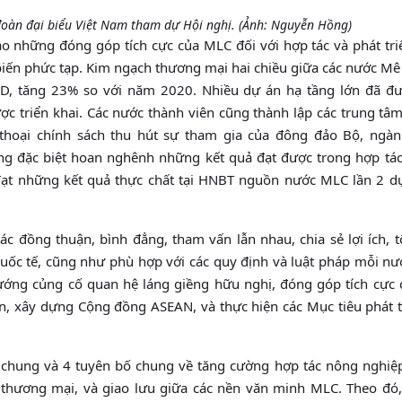
oàn đại biểu Việt Nam tham dự Hội nghị. (Ảnh: Nguyễn Hồng)
ao những đóng góp tích cực của MLC đối với hợp tác và phát tri
 biến phức tạp. Kim ngạch thương mại hai chiều giữa các nước M
D, tăng 23% so với năm 2020. Nhiều dự án hạ tầng lớn đã đ
ợc triển khai. Các nước thành viên cũng thành lập các trung tâ
 thoại chính sách thu hút sự tham gia của đông đảo Bộ, ngàn
ng đặc biệt hoan nghênh những kết quả đạt được trong hợp tác
t những kết quả thực chất tại HNBT nguồn nước MLC lần 2 dự
c đồng thuận, bình đẳng, tham vấn lẫn nhau, chia sẻ lợi ích, t
uốc tế, cũng như phù hợp với các quy định và luật pháp mỗi nư
hướng củng cố quan hệ láng giềng hữu nghị, đóng góp tích cực 
iên, xây dựng Cộng đồng ASEAN, và thực hiện các Mục tiêu phát 
 chung và 4 tuyên bố chung về tăng cường hợp tác nông nghiệ
ợi thương mại, và giao lưu giữa các nền văn minh MLC. Theo đó,