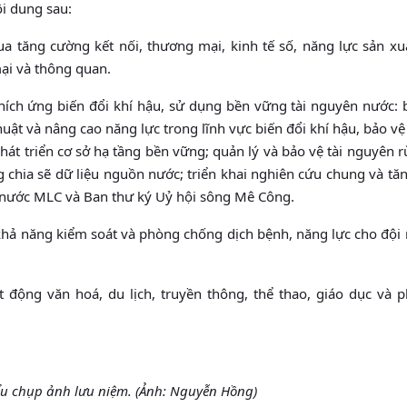
ội dung sau:
qua tăng cường kết nối, thương mại, kinh tế số, năng lực sản xu
ại và thông quan.
 thích ứng biến đổi khí hậu, sử dụng bền vững tài nguyên nước
thuật và nâng cao năng lực trong lĩnh vực biến đổi khí hậu, bảo v
hát triển cơ sở hạ tầng bền vững; quản lý và bảo vệ tài nguyên 
 chia sẽ dữ liệu nguồn nước; triển khai nghiên cứu chung và tă
n nước MLC và Ban thư ký Uỷ hội sông Mê Công.
 khả năng kiểm soát và phòng chống dịch bệnh, năng lực cho đội 
 động văn hoá, du lịch, truyền thông, thể thao, giáo dục và ph
ểu chụp ảnh lưu niệm. (Ảnh: Nguyễn Hồng)