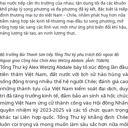
hai nước tiếp cận thị trường của nhau; tận dụng tối đa các khuôn
khổ pháp lý song phương và đa phương đã ký kết, đặc biệt là Hiệp
định thương mại tự do Việt Nam – Chile, nhằm phát huy hơn nữa
tiềm năng hợp tác kinh tế-thương mại-đầu tư song phương, mở
rộng hợp tác sang các lĩnh vực mới như ứng phó biến đổi khí hậu,
năng lượng tái tạo, an ninh lương thực.
Bộ trưởng Bùi Thanh Sơn tiếp Tổng Thư ký phụ trách Đối ngoại Bộ
Ngoại giao Cộng hòa Chile Alex Wetzig Abdale. (Ảnh: TG&VN)
Tổng Thư ký Alex Wetzig Abdale bày tỏ xúc động lần đầu
tiên thăm Việt Nam, đất nước với lịch sử hào hùng và
sống động trong nhiều thế hệ người Chile; đánh giá cao
những thành tựu của Việt Nam kiểm soát đại dịch, duy
trì đà tăng trưởng kinh tế, đảm bảo an sinh xã hội; chúc
mừng Việt Nam ứng cử thành công vào Hội đồng Nhân
quyền nhiệm kỳ 2023-2025 và các tổ chức quan trọng
khác tại Liên hợp quốc. Tổng Thư ký khẳng định Chile
luôn coi trọng và mong muốn làm sâu sắc hơn nữa mối