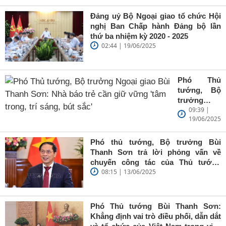
Đảng uỷ Bộ Ngoại giao tổ chức Hội
nghị Ban Chấp hành Đảng bộ lần
thứ ba nhiệm kỳ 2020 - 2025
02:44 | 19/06/2025
Phó Thủ
tướng, Bộ
trưởng
09:39 |
Ngoại giao
19/06/2025
Bùi Thanh
Sơn: Nhà
báo trẻ cần
Phó thủ tướng, Bộ trưởng Bùi
giữ vững
Thanh Sơn trả lời phỏng vấn về
'tâm trong,
chuyến công tác của Thủ tướng
trí sáng, bút
08:15 | 13/06/2025
Chính phủ đến Estonia, Pháp và
sắc'
Thụy Điển
Phó Thủ tướng Bùi Thanh Sơn:
Khẳng định vai trò điều phối, dẫn dắt