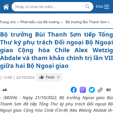
Skip to Main Content
BỘ NGOẠI GIAO VIỆT NAM
ENG
MINISTRY OF FOREIGN AFFAIRS
>
>
Bộ trưởng Bùi Thanh Sơn tiếp Tổng Thư ký phụ trách Đối ngoại Bộ Ngoại giao Cộng hòa Chile Alex Wetzig Abdale và tham khảo chính trị lần VII giữa hai Bộ Ngoại giao
Trang chủ
Phát biểu của Bộ trưởng
Bộ trưởng Bùi Thanh Sơn tiếp Tổng
Thư ký phụ trách Đối ngoại Bộ Ngoại
giao Cộng hòa Chile Alex Wetzig
Abdale và tham khảo chính trị lần VII
giữa hai Bộ Ngoại giao
| 12:00 | 22/10/2022
Thích
0
aA
- (MOFA) - Ngày 21/10/2022, Bộ trưởng Ngoại giao Bùi
Thanh Sơn đã tiếp Tổng Thư ký phụ trách Đối ngoại Bộ
Ngoại giao Cộng hòa Chile (Chi-lê) Alex Wetzig Abdale (A-