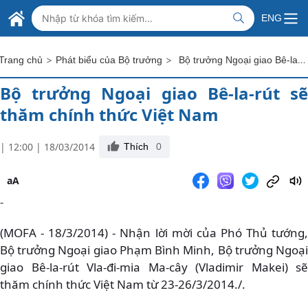
Skip to Main Content
BỘ NGOẠI GIAO VIỆT NAM
ENG
MINISTRY OF FOREIGN AFFAIRS
>
>
Bộ trưởng Ngoại giao Bê-la-rút sẽ thăm chính thức Việt Nam
Trang chủ
Phát biểu của Bộ trưởng
Bộ trưởng Ngoại giao Bê-la-rút sẽ
thăm chính thức Việt Nam
| 12:00 | 18/03/2014
Thích
0
aA
-
(MOFA - 18/3/2014) - Nhận lời mời của Phó Thủ tướng,
Bộ trưởng Ngoại giao Phạm Bình Minh, Bộ trưởng Ngoại
giao Bê-la-rút Vla-đi-mia Ma-cây (Vladimir Makei) sẽ
thăm chính thức Việt Nam từ 23-26/3/2014./.