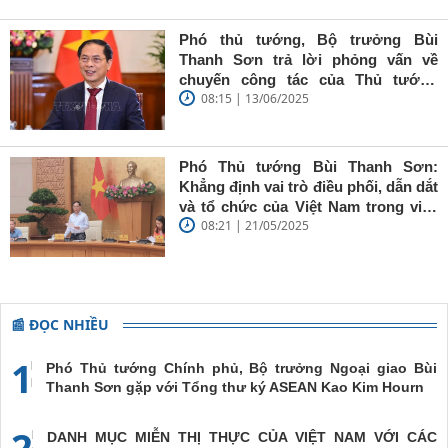
Sơn: Nhà
báo trẻ cần
Phó thủ tướng, Bộ trưởng Bùi
giữ vững
Thanh Sơn trả lời phỏng vấn về
'tâm trong,
chuyến công tác của Thủ tướng
trí sáng, bút
08:15 | 13/06/2025
Chính phủ đến Estonia, Pháp và
sắc'
Thụy Điển
Phó Thủ tướng Bùi Thanh Sơn:
Khẳng định vai trò điều phối, dẫn dắt
và tổ chức của Việt Nam trong việc
08:21 | 21/05/2025
đề cao chủ nghĩa đa phương, đoàn
kết quốc tế
📰 ĐỌC NHIỀU
1
Phó Thủ tướng Chính phủ, Bộ trưởng Ngoại giao Bùi
Thanh Sơn gặp với Tổng thư ký ASEAN Kao Kim Hourn
2
DANH MỤC MIỄN THỊ THỰC CỦA VIỆT NAM VỚI CÁC