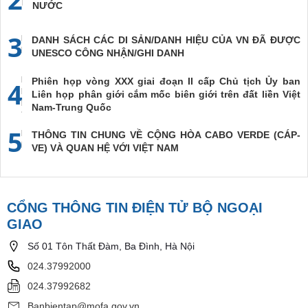
NƯỚC
3
DANH SÁCH CÁC DI SẢN/DANH HIỆU CỦA VN ĐÃ ĐƯỢC
UNESCO CÔNG NHẬN/GHI DANH
Phiên họp vòng XXX giai đoạn II cấp Chủ tịch Ủy ban
4
Liên họp phân giới cắm mốc biên giới trên đất liền Việt
Nam-Trung Quốc
5
THÔNG TIN CHUNG VỀ CỘNG HÒA CABO VERDE (CÁP-
VE) VÀ QUAN HỆ VỚI VIỆT NAM
CỔNG THÔNG TIN ĐIỆN TỬ BỘ NGOẠI
GIAO
Số 01 Tôn Thất Đàm, Ba Đình, Hà Nội
024.37992000
024.37992682
Banbientap@mofa.gov.vn