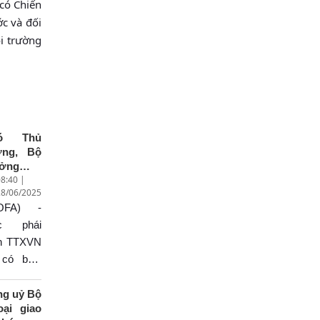
 có Chiến
c và đối
i trường
ó Thủ
ớng, Bộ
ưởng
8:40 |
oại giao
28/06/2025
i Thanh
OFA) -
 trả lời
ỏng vấn
c phái
 kết quả
ên TTXVN
uyến
 có buổi
g tác tại
ỏng vấn
ung
ó Thủ
ng uỷ Bộ
ốc của
oại giao
ủ tướng
ớng, Bộ