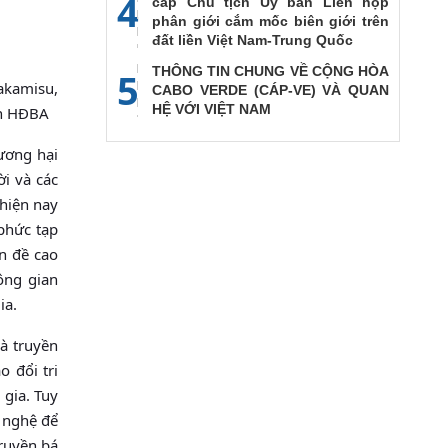
4
cấp Chủ tịch Ủy ban Liên họp
phân giới cắm mốc biên giới trên
đất liền Việt Nam-Trung Quốc
THÔNG TIN CHUNG VỀ CỘNG HÒA
5
Nakamisu,
CABO VERDE (CÁP-VE) VÀ QUAN
HỆ VỚI VIỆT NAM
ên HĐBA
ương hại
ời và các
hiện nay
phức tạp
ần đề cao
ông gian
ia.
và truyền
 đổi tri
 gia. Tuy
g nghệ để
truyền bá