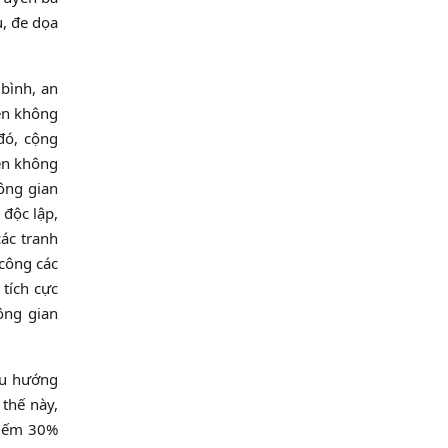
u, đe dọa
bình, an
rên không
đó, cộng
ên không
hông gian
 độc lập,
các tranh
 công các
 tích cực
ông gian
xu hướng
 thế này,
hiếm 30%