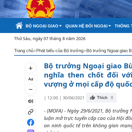
Skip to Main Content
BỘ NGOẠI GIAO
QUAN HỆ ĐỐI NGOẠI
THÔNG T
Thứ Sáu, ngày 07 tháng 8 năm 2026
>
>
Trang chủ
Phát biểu của Bộ trưởng
Bộ trưởng Ngoại giao B
nghĩa then chốt đối với
Aa
vượng ở mọi cấp độ quốc
| 12:00 | 30/06/2021
Thích
0
- (MOFA) - Ngày 29/6/2021, Bộ trưởng 
luận mở trực tuyến cấp cao của Hội đồ
an ninh quốc tế trên không gian mạng