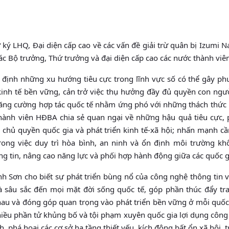
ý LHQ, Đại diện cấp cao về các vấn đề giải trừ quân bị Izumi 
ác Bộ trưởng, Thứ trưởng và đại diện cấp cao các nước thành vi
định những xu hướng tiêu cực trong lĩnh vực số có thể gây ph
 kinh tế bền vững, cản trở việc thụ hưởng đầy đủ quyền con ngư
ăng cường hợp tác quốc tế nhằm ứng phó với những thách thức 
thành viên HĐBA chia sẻ quan ngại về những hậu quả tiêu cực, 
 chủ quyền quốc gia và phát triển kinh tế-xã hội; nhấn mạnh c
ong việc duy trì hòa bình, an ninh và ổn định môi trường kh
g tin, nâng cao năng lực và phối hợp hành động giữa các quốc g
nh Sơn cho biết sự phát triển bùng nổ của công nghệ thông tin 
âu sắc đến mọi mặt đời sống quốc tế, góp phần thúc đẩy trao
nhau và đóng góp quan trọng vào phát triển bền vững ở mỗi quốc
nhiều phần tử khủng bố và tội phạm xuyên quốc gia lợi dụng côn
 phá hoại các cơ sở hạ tầng thiết yếu, kích động bất ổn xã hội, 