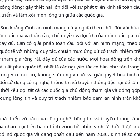
cộng đồng; gây thiệt hại lớn đối với sự phát triển kinh tế toàn cầ
triển và làm xói mòn lòng tin giữa các quốc gia.
 Sơn khẳng định an ninh mạng có ý nghĩa then chốt đối với hòa 
độ quốc gia và toàn cầu; chủ quyền và lợi ích của mỗi quốc gia t
ầy đủ. Cần có giải pháp toàn cầu đối với an ninh mạng, theo 
 quốc tế với những quy tắc, chuẩn mực ứng xử có trách nhiệm tr
 tham gia rộng rãi, đầy đủ của các nước. Mọi hoạt động trên k
uật pháp quốc tế, nhất là các nguyên tắc cơ bản như tôn trọng
ông việc nội bộ, không sử dụng vũ lực và giải quyết hòa bình 
đối sử dụng công nghệ thông tin và truyền thông độc hại để tấn
 thời kêu gọi tất cả các quốc gia chủ động tham gia và đóng góp
 dựng lòng tin và duy trì trách nhiệm bảo đảm an ninh trên kh
hát triển vũ bão của công nghệ thông tin và truyền thông là 
 nhân loại trên hành trình vươn tới phồn vinh. Ý thức được xu
đổi số quốc gia và đang phấn đấu đến năm 2030, kinh tế số c