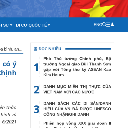
ENG
H SỰ
DI CƯ QUỐC TẾ
📰 ĐỌC NHIỀU
Bộ trưởng Ngoại giao Bùi Thanh Sơn: Bảo đảm an ninh mạng có ý nghĩa then chốt đối với hòa bình, an ninh, phát triển và thịnh vượng ở mọi cấp độ quốc gia và toàn cầu
Phó Thủ tướng Chính phủ, Bộ
 có ý
1
trưởng Ngoại giao Bùi Thanh Sơn
gặp với Tổng thư ký ASEAN Kao
thịnh
Kim Hourn
2
DANH MỤC MIỄN THỊ THỰC CỦA
VIỆT NAM VỚI CÁC NƯỚC
DANH SÁCH CÁC DI SẢN/DANH
3
iên thảo
HIỆU CỦA VN ĐÃ ĐƯỢC UNESCO
 bình và
CÔNG NHẬN/GHI DANH
g 6/2021
Phiên họp vòng XXX giai đoạn II