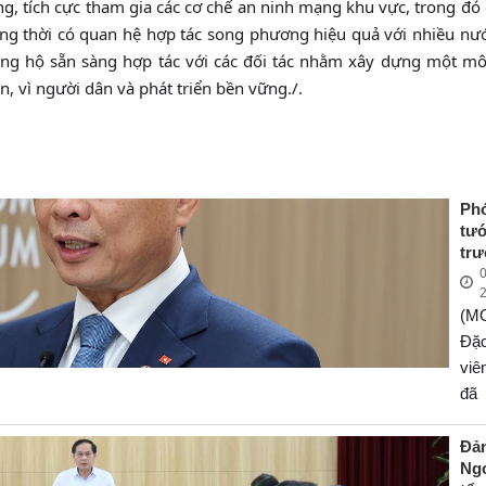
, tích cực tham gia các cơ chế an ninh mạng khu vực, trong đó
g thời có quan hệ hợp tác song phương hiệu quả với nhiều nướ
 ủng hộ sẵn sàng hợp tác với các đối tác nhằm xây dựng một mô
, vì người dân và phát triển bền vững./.
Ph
tư
tr
0
Ng
Bù
(M
Sơn
ph
Đặ
về
vi
ch
đã
côn
ph
Tr
Ph
Đả
Qu
Ng
Th
tư