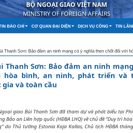
BỘ NGOẠI GIAO VIỆT NAM
MINISTRY OF FOREIGN AFFAIRS
IN BÁO CHÍ
CƠ QUAN ĐẠI DIỆN
DỊCH VỤ CÔNG
TIN LÃN
ùi Thanh Sơn: Bảo đảm an ninh mạng
 hòa bình, an ninh, phát triển và 
 gia và toàn cầu
Ngoại giao Bùi Thanh Sơn đã tham dự và phát biểu tại Ph
ng Bảo an Liên hợp quốc (HĐBA LHQ) về chủ đề “Duy trì hòa
” do Thủ tướng Estonia Kaja Kallas, Chủ tịch HĐBA thán