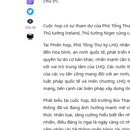
chủ trì.
Cuộc họp có sự tham dự của Phó Tổng Thư k
266.4k
Thủ tướng Ireland, Thủ tướng Niger cùng c
Tại Phiên họp, Phó Tổng Thư ký LHQ nhận 
đến hòa bình, an ninh quốc tế, phát triển
quyền tự do cơ bản khác; nhấn mạnh cần t
với vai trò trung tâm của LHQ. Các nước 
của các vụ tấn công mạng đối với an ninh,
luật pháp quốc tế và Hiến chương LHQ tr
mạng, bên cạnh các biện pháp xây dựng lòn
Phát biểu tại cuộc họp, Bộ trưởng Bùi Tha
thông đã và đang ảnh hưởng mạnh mẽ và s
thức nhân loại, tăng cường hiểu biết lẫn 
nhiên, điều đáng lo ngại là ngày càng có 
xâm nhập các hệ thống ngân hàng, tài chính,