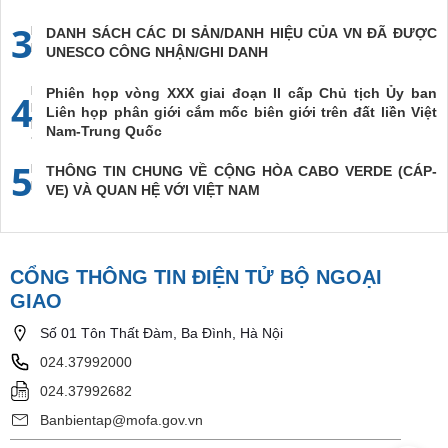
3
DANH SÁCH CÁC DI SẢN/DANH HIỆU CỦA VN ĐÃ ĐƯỢC
UNESCO CÔNG NHẬN/GHI DANH
Phiên họp vòng XXX giai đoạn II cấp Chủ tịch Ủy ban
4
Liên họp phân giới cắm mốc biên giới trên đất liền Việt
Nam-Trung Quốc
5
THÔNG TIN CHUNG VỀ CỘNG HÒA CABO VERDE (CÁP-
VE) VÀ QUAN HỆ VỚI VIỆT NAM
CỔNG THÔNG TIN ĐIỆN TỬ BỘ NGOẠI
GIAO
Số 01 Tôn Thất Đàm, Ba Đình, Hà Nội
024.37992000
024.37992682
Banbientap@mofa.gov.vn