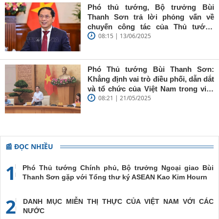
báo trẻ cần
Phó thủ tướng, Bộ trưởng Bùi
giữ vững
Thanh Sơn trả lời phỏng vấn về
'tâm trong,
chuyến công tác của Thủ tướng
trí sáng, bút
08:15 | 13/06/2025
Chính phủ đến Estonia, Pháp và
sắc'
Thụy Điển
Phó Thủ tướng Bùi Thanh Sơn:
Khẳng định vai trò điều phối, dẫn dắt
và tổ chức của Việt Nam trong việc
08:21 | 21/05/2025
đề cao chủ nghĩa đa phương, đoàn
kết quốc tế
📰 ĐỌC NHIỀU
1
Phó Thủ tướng Chính phủ, Bộ trưởng Ngoại giao Bùi
Thanh Sơn gặp với Tổng thư ký ASEAN Kao Kim Hourn
2
DANH MỤC MIỄN THỊ THỰC CỦA VIỆT NAM VỚI CÁC
NƯỚC