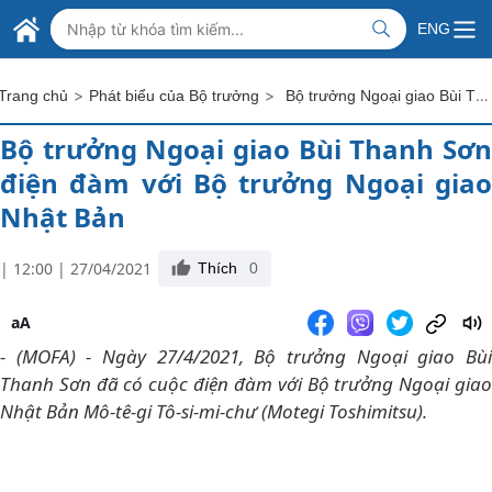
Skip to Main Content
BỘ NGOẠI GIAO VIỆT NAM
ENG
MINISTRY OF FOREIGN AFFAIRS
>
>
Bộ trưởng Ngoại giao Bùi Thanh Sơn điện đàm với Bộ trưởng Ngoại giao Nhật Bản
Trang chủ
Phát biểu của Bộ trưởng
Bộ trưởng Ngoại giao Bùi Thanh Sơn
điện đàm với Bộ trưởng Ngoại giao
Nhật Bản
| 12:00 | 27/04/2021
Thích
0
aA
- (MOFA) - Ngày 27/4/2021, Bộ trưởng Ngoại giao Bùi
Thanh Sơn đã có cuộc điện đàm với Bộ trưởng Ngoại giao
Nhật Bản Mô-tê-gi Tô-si-mi-chư (Motegi Toshimitsu).