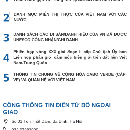
2
DANH MỤC MIỄN THỊ THỰC CỦA VIỆT NAM VỚI CÁC
NƯỚC
3
DANH SÁCH CÁC DI SẢN/DANH HIỆU CỦA VN ĐÃ ĐƯỢC
UNESCO CÔNG NHẬN/GHI DANH
Phiên họp vòng XXX giai đoạn II cấp Chủ tịch Ủy ban
4
Liên họp phân giới cắm mốc biên giới trên đất liền Việt
Nam-Trung Quốc
5
THÔNG TIN CHUNG VỀ CỘNG HÒA CABO VERDE (CÁP-
VE) VÀ QUAN HỆ VỚI VIỆT NAM
CỔNG THÔNG TIN ĐIỆN TỬ BỘ NGOẠI
GIAO
Số 01 Tôn Thất Đàm, Ba Đình, Hà Nội
024.37992000