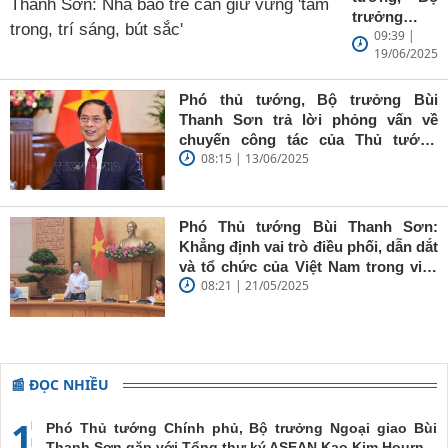
trưởng
09:39 |
Ngoại giao
19/06/2025
Bùi Thanh
Sơn: Nhà
báo trẻ cần
Phó thủ tướng, Bộ trưởng Bùi
giữ vững
Thanh Sơn trả lời phỏng vấn về
'tâm trong,
chuyến công tác của Thủ tướng
trí sáng, bút
08:15 | 13/06/2025
Chính phủ đến Estonia, Pháp và
sắc'
Thụy Điển
Phó Thủ tướng Bùi Thanh Sơn:
Khẳng định vai trò điều phối, dẫn dắt
và tổ chức của Việt Nam trong việc
08:21 | 21/05/2025
đề cao chủ nghĩa đa phương, đoàn
kết quốc tế
📰 ĐỌC NHIỀU
1
Phó Thủ tướng Chính phủ, Bộ trưởng Ngoại giao Bùi
Thanh Sơn gặp với Tổng thư ký ASEAN Kao Kim Hourn