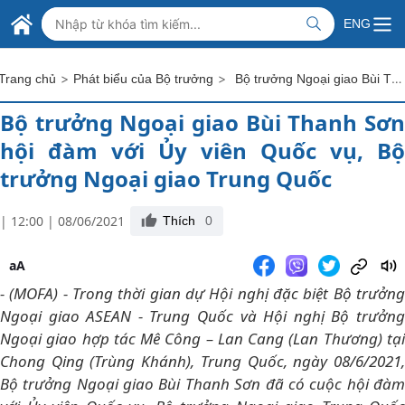
Skip to Main Content
BỘ NGOẠI GIAO VIỆT NAM
ENG
MINISTRY OF FOREIGN AFFAIRS
>
>
Bộ trưởng Ngoại giao Bùi Thanh Sơn hội đàm với Ủy viên Quốc vụ, Bộ trưởng Ngoại giao Trung Quốc
Trang chủ
Phát biểu của Bộ trưởng
Bộ trưởng Ngoại giao Bùi Thanh Sơn
hội đàm với Ủy viên Quốc vụ, Bộ
trưởng Ngoại giao Trung Quốc
| 12:00 | 08/06/2021
Thích
0
aA
- (MOFA) - Trong thời gian dự Hội nghị đặc biệt Bộ trưởng
Ngoại giao ASEAN - Trung Quốc và Hội nghị Bộ trưởng
Ngoại giao hợp tác Mê Công – Lan Cang (Lan Thương) tại
Chong Qing (Trùng Khánh), Trung Quốc, ngày 08/6/2021,
Bộ trưởng Ngoại giao Bùi Thanh Sơn đã có cuộc hội đàm