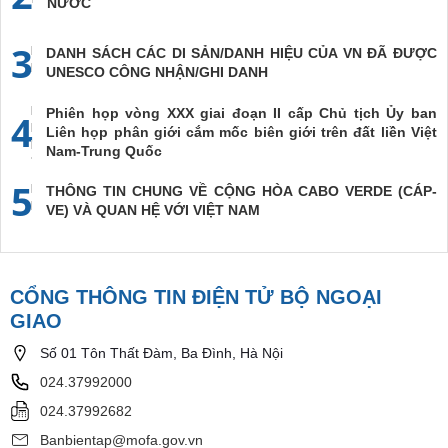
NƯỚC
3
DANH SÁCH CÁC DI SẢN/DANH HIỆU CỦA VN ĐÃ ĐƯỢC
UNESCO CÔNG NHẬN/GHI DANH
Phiên họp vòng XXX giai đoạn II cấp Chủ tịch Ủy ban
4
Liên họp phân giới cắm mốc biên giới trên đất liền Việt
Nam-Trung Quốc
5
THÔNG TIN CHUNG VỀ CỘNG HÒA CABO VERDE (CÁP-
VE) VÀ QUAN HỆ VỚI VIỆT NAM
CỔNG THÔNG TIN ĐIỆN TỬ BỘ NGOẠI
GIAO
Số 01 Tôn Thất Đàm, Ba Đình, Hà Nội
024.37992000
024.37992682
Banbientap@mofa.gov.vn