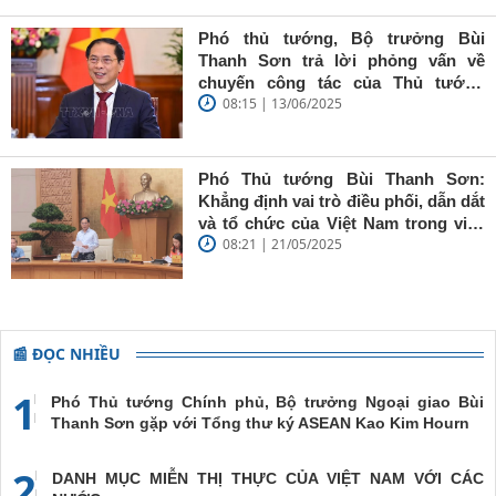
Sơn: Nhà
báo trẻ cần
Phó thủ tướng, Bộ trưởng Bùi
giữ vững
Thanh Sơn trả lời phỏng vấn về
'tâm trong,
chuyến công tác của Thủ tướng
trí sáng, bút
08:15 | 13/06/2025
Chính phủ đến Estonia, Pháp và
sắc'
Thụy Điển
Phó Thủ tướng Bùi Thanh Sơn:
Khẳng định vai trò điều phối, dẫn dắt
và tổ chức của Việt Nam trong việc
08:21 | 21/05/2025
đề cao chủ nghĩa đa phương, đoàn
kết quốc tế
📰 ĐỌC NHIỀU
1
Phó Thủ tướng Chính phủ, Bộ trưởng Ngoại giao Bùi
Thanh Sơn gặp với Tổng thư ký ASEAN Kao Kim Hourn
2
DANH MỤC MIỄN THỊ THỰC CỦA VIỆT NAM VỚI CÁC