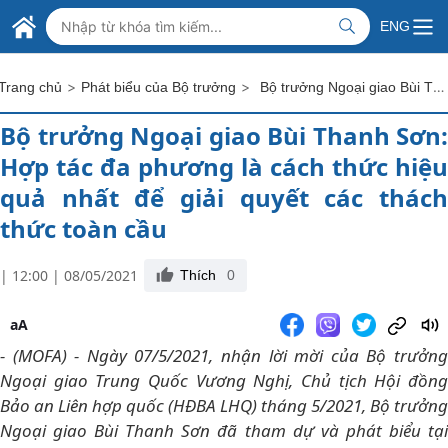
Skip to Main Content
BỘ NGOẠI GIAO VIỆT NAM
ENG
MINISTRY OF FOREIGN AFFAIRS
>
>
Bộ trưởng Ngoại giao Bùi Thanh Sơn: Hợp tác đa phương là cách thức hiệu quả nhất để giải quyết các thách thức toàn cầu
Trang chủ
Phát biểu của Bộ trưởng
Bộ trưởng Ngoại giao Bùi Thanh Sơn:
Hợp tác đa phương là cách thức hiệu
quả nhất để giải quyết các thách
thức toàn cầu
| 12:00 | 08/05/2021
Thích
0
aA
- (MOFA) - Ngày 07/5/2021, nhận lời mời của Bộ trưởng
Ngoại giao Trung Quốc Vương Nghị, Chủ tịch Hội đồng
Bảo an Liên hợp quốc (HĐBA LHQ) tháng 5/2021, Bộ trưởng
Ngoại giao Bùi Thanh Sơn đã tham dự và phát biểu tại