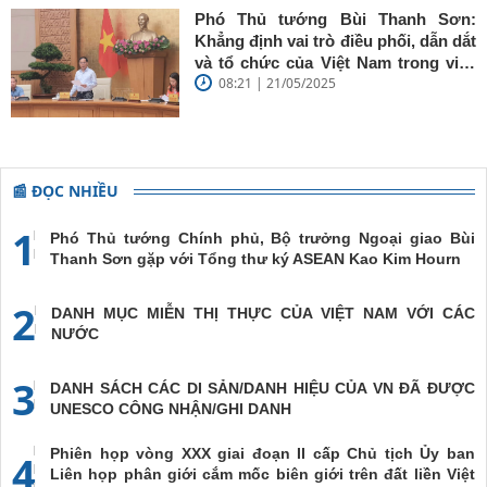
Phó Thủ tướng Bùi Thanh Sơn:
Khẳng định vai trò điều phối, dẫn dắt
và tổ chức của Việt Nam trong việc
08:21 | 21/05/2025
đề cao chủ nghĩa đa phương, đoàn
kết quốc tế
📰 ĐỌC NHIỀU
1
Phó Thủ tướng Chính phủ, Bộ trưởng Ngoại giao Bùi
Thanh Sơn gặp với Tổng thư ký ASEAN Kao Kim Hourn
2
DANH MỤC MIỄN THỊ THỰC CỦA VIỆT NAM VỚI CÁC
NƯỚC
3
DANH SÁCH CÁC DI SẢN/DANH HIỆU CỦA VN ĐÃ ĐƯỢC
UNESCO CÔNG NHẬN/GHI DANH
Phiên họp vòng XXX giai đoạn II cấp Chủ tịch Ủy ban
4
Liên họp phân giới cắm mốc biên giới trên đất liền Việt