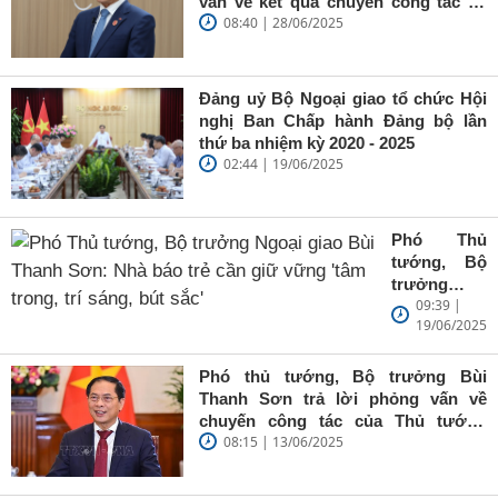
vấn về kết quả chuyến công tác tại
08:40 | 28/06/2025
Trung Quốc của Thủ tướng Chính
phủ Phạm Minh Chính
Đảng uỷ Bộ Ngoại giao tổ chức Hội
nghị Ban Chấp hành Đảng bộ lần
thứ ba nhiệm kỳ 2020 - 2025
02:44 | 19/06/2025
Phó Thủ
tướng, Bộ
trưởng
09:39 |
Ngoại giao
19/06/2025
Bùi Thanh
Sơn: Nhà
báo trẻ cần
Phó thủ tướng, Bộ trưởng Bùi
giữ vững
Thanh Sơn trả lời phỏng vấn về
'tâm trong,
chuyến công tác của Thủ tướng
trí sáng, bút
08:15 | 13/06/2025
Chính phủ đến Estonia, Pháp và
sắc'
Thụy Điển