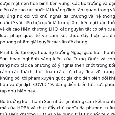
được một nền hòa bình bền vững. Các Bộ trưởng và đại
diện cấp cao các nước tái khẳng định tầm quan trọng và
sự ủng hộ đối với chủ nghĩa đa phương và hệ thống
quốc tế với Liên hợp quốc là trung tâm, kêu gọi tuân thủ
và đề cao Hiến chương LHQ, các nguyên tắc cơ bản của
luật pháp quốc tế và cam kết thúc đẩy hợp tác đa
phương nhằm giải quyết các vấn đề chung.
Phát biểu tại cuộc họp, Bộ trưởng Ngoại giao Bùi Thanh
Sơn hoan nghênh sáng kiến của Trung Quốc và cho
rằng hợp tác đa phương có ý nghĩa then chốt trong bối
cảnh các thách thức toàn cầu, từ chạy đua vũ trang,
khủng bố, tội phạm xuyên quốc gia cho đến biến đổi khí
hậu và đại dịch COVID-19, đang diễn biến hết sức phức
tạp như hiện nay.
Bộ trưởng Bùi Thanh Sơn nhắc lại những cam kết mạnh
mẽ của HĐBA về thúc đẩy chủ nghĩa đa phương, tuân
thủ Hiến chương LHQ và xây dựng trật tự quốc tế dựa