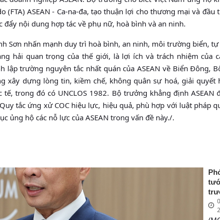
 (FTA) ASEAN - Ca-na-đa, tạo thuận lợi cho thương mại và đầu t
c đẩy nội dung hợp tác về phụ nữ, hoà bình và an ninh.
anh Sơn nhấn mạnh duy trì hoà bình, an ninh, môi trường biển, t
g hải quan trọng của thế giới, là lợi ích và trách nhiệm của c
nh lập trường nguyên tắc nhất quán của ASEAN về Biển Đông, B
 xây dựng lòng tin, kiềm chế, không quân sự hoá, giải quyết 
ốc tế, trong đó có UNCLOS 1982. Bộ trưởng khẳng định ASEAN đ
uy tắc ứng xử COC hiệu lực, hiệu quả, phù hợp với luật pháp q
ục ủng hộ các nỗ lực của ASEAN trong vấn đề này./.
Ph
tư
tr
0
Ng
Bù