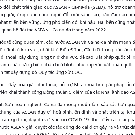
 đổi phát triển giáo dục ASEAN - Ca-na-đa (SEED), hỗ trợ doanh
 đẳng giới, ứng dụng công nghệ đổi mới sáng tạo, bảo đảm an n
phát triển bền vững, ứng phó biến đổi khí hậu. Hai bên cũng nhất
 quan hệ đối tác ASEAN - Ca-na-đa trong năm 2022.
 quốc tế cùng quan tâm, các nước ASEAN và Ca-na-đa nhấn mạnh 
 ổn định ở khu vực, nhất là ở Biển Đông, đặc biệt trong bối cảnh 
i thoại, xây dựng lòng tin ở khu vực, đề cao luật pháp quốc tế,
t tranh chấp bằng biện pháp hoà bình, phù hợp với luật pháp quốc 
n tất xây dựng bộ Quy tắc ứng xử COC.
 đẩy hòa giải, đối thoại, hỗ trợ Mi-an-ma tìm giải pháp ổn đ
iển khai thành công Đồng thuận 5 điểm của các Nhà lãnh đạo A
hanh Sơn hoan nghênh Ca-na-đa mong muốn làm sâu sắc hơn qua
hung của ASEAN duy trì hoà bình, ổn định và phát triển tại kh
cận kịp thời, đầy đủ với vắc-xin COVID-19; thúc đẩy các giải ph
nước ASEAN giải quyết các tác động do đại dịch gây ra và thúc đ
rợ các doanh nghiệp ASEAN. Bộ trưởng cho biết Việt Nam ủng hộ 