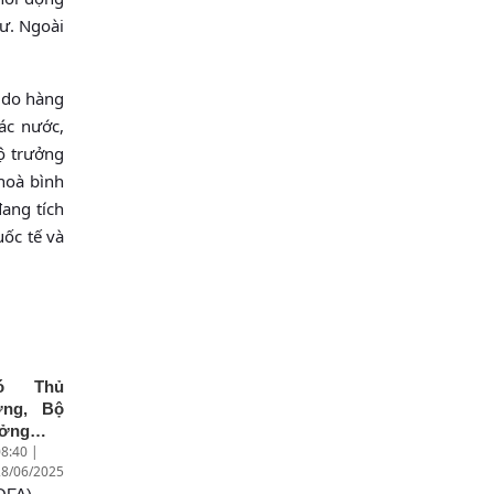
ư. Ngoài
ự do hàng
ác nước,
ộ trưởng
hoà bình
ang tích
uốc tế và
ó Thủ
ớng, Bộ
ưởng
8:40 |
oại giao
28/06/2025
i Thanh