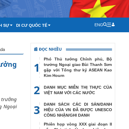
ENG
H SỰ
DI CƯ QUỐC TẾ
📰 ĐỌC NHIỀU
ada
Phó Thủ tướng Chính phủ, Bộ
rưởng
1
trưởng Ngoại giao Bùi Thanh Sơn
gặp với Tổng thư ký ASEAN Kao
Kim Hourn
2
DANH MỤC MIỄN THỊ THỰC CỦA
VIỆT NAM VỚI CÁC NƯỚC
 trưởng
DANH SÁCH CÁC DI SẢN/DANH
3
ng Ngoại
HIỆU CỦA VN ĐÃ ĐƯỢC UNESCO
CÔNG NHẬN/GHI DANH
Phiên họp vòng XXX giai đoạn II