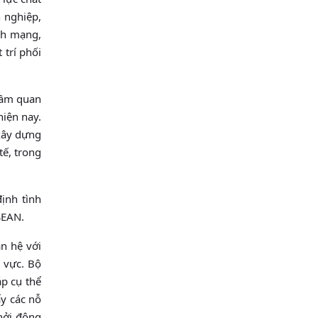
 nghiệp,
inh mạng,
 trí phối
tầm quan
hiện nay.
 xây dựng
tế, trong
ịnh tình
SEAN.
n hệ với
u vực. Bộ
áp cụ thể
ẩy các nỗ
khởi động