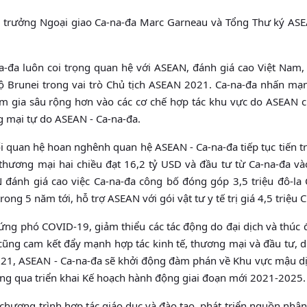
ộ trưởng Ngoại giao Ca-na-đa Marc Garneau và Tổng Thư ký AS
đa luôn coi trọng quan hệ với ASEAN, đánh giá cao Việt Nam, 
ộ Brunei trong vai trò Chủ tịch ASEAN 2021. Ca-na-đa nhấn m
gia sâu rộng hơn vào các cơ chế hợp tác khu vực do ASEAN ch
 mại tự do ASEAN - Ca-na-đa.
 quan hệ hoan nghênh quan hệ ASEAN - Ca-na-đa tiếp tục tiến tr
thương mại hai chiều đạt 16,2 tỷ USD và đầu tư từ Ca-na-đa v
đánh giá cao việc Ca-na-đa công bố đóng góp 3,5 triệu đô-la 
 5 năm tới, hỗ trợ ASEAN với gói vật tư y tế trị giá 4,5 triệu 
u ứng phó COVID-19, giảm thiểu các tác động do đại dịch và thúc
 cũng cam kết đẩy mạnh hợp tác kinh tế, thương mại và đầu tư, d
021, ASEAN - Ca-na-đa sẽ khởi động đàm phán về Khu vực mậu dị
hông qua triển khai Kế hoạch hành động giai đoạn mới 2021-2025.
 chương trình hợp tác giáo dục và đào tạo, phát triển nguồn nhân