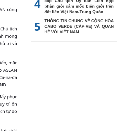
4
cấp Chủ tịch Ủy ban Liên họp
phân giới cắm mốc biên giới trên
EAN cùng
đất liền Việt Nam-Trung Quốc
THÔNG TIN CHUNG VỀ CỘNG HÒA
5
CABO VERDE (CÁP-VE) VÀ QUAN
Chủ tịch
HỆ VỚI VIỆT NAM
ạnh mong
ủ trì và
iển, mặc
ào ASEAN
Ca-na-đa
CND.
 đẩy phục
uy trì ổn
ch tự do
 lực chất