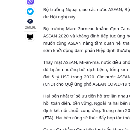
Bộ trưởng Ngoại giao các nước ASEAN, B
dự Hội nghị này.
260.9k
Bộ trưởng Marc Garneau khẳng định Ca-na-
ASEAN 2020 và khẳng định tiếp tục ủng h
muốn cùng ASEAN nâng tầm quan hệ, tham 
sớm khởi động đàm phán Hiệp định thương
Thay mặt ASEAN, Mi-an-ma, nước điều phối
dù bị ảnh hưởng bởi dịch bệnh; tổng kim 
đạt 5 tỷ USD trong 2020. Các nước ASEAN 
(CND) cho Quỹ ứng phó ASEAN COVID-19 trong
Hai bên nhất trí sẽ ưu tiên hỗ trợ lẫn nha
hồi toàn diện, bền vững. Ngoài ra hai bên
định kết nối chuỗi cung ứng. Trong năm 2
(FTA). Hai bên cũng sẽ thúc đẩy hợp tác t
Ca-na-đa khẳng định tiếp tục triển khai các