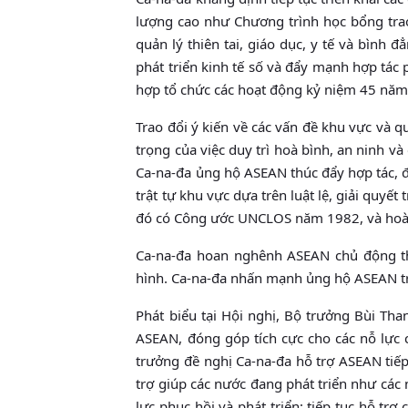
lượng cao như Chương trình học bổng trao
quản lý thiên tai, giáo dục, y tế và bình
phát triển kinh tế số và đẩy mạnh hợp tác 
hợp tổ chức các hoạt động kỷ niệm 45 năm
Trao đổi ý kiến về các vấn đề khu vực và
trọng của việc duy trì hoà bình, an ninh và
Ca-na-đa ủng hộ ASEAN thúc đẩy hợp tác, đố
trật tự khu vực dựa trên luật lệ, giải quyế
đó có Công ước UNCLOS năm 1982, và hoà
Ca-na-đa hoan nghênh ASEAN chủ động thúc
hình. Ca-na-đa nhấn mạnh ủng hộ ASEAN tr
Phát biểu tại Hội nghị, Bộ trưởng Bùi T
ASEAN, đóng góp tích cực cho các nỗ lực c
trưởng đề nghị Ca-na-đa hỗ trợ ASEAN tiếp 
trợ giúp các nước đang phát triển như các 
lực phục hồi và phát triển; tiếp tục hỗ t