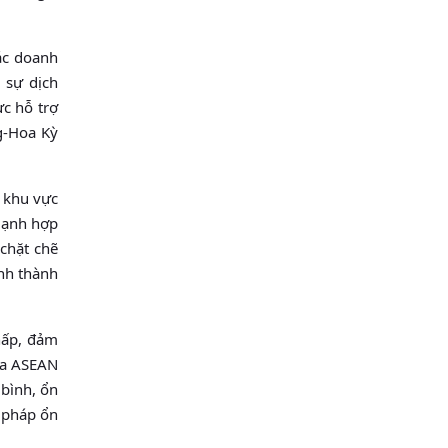
ác doanh
 sự dịch
c hỗ trợ
ng-Hoa Kỳ
 khu vực
 mạnh hợp
chặt chẽ
ình thành
hấp, đảm
của ASEAN
 bình, ổn
i pháp ổn