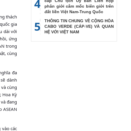
4
cấp Chủ tịch Ủy ban Liên họp
phân giới cắm mốc biên giới trên
đất liền Việt Nam-Trung Quốc
ững thách
THÔNG TIN CHUNG VỀ CỘNG HÒA
5
 quốc gia
CABO VERDE (CÁP-VE) VÀ QUAN
u dài với
HỆ VỚI VIỆT NAM
hồi, ứng
AN trong
uật, cùng
nghĩa đa
 sẽ dành
u và cùng
9; Hoa Kỳ
X và đang
iúp ASEAN
 vào các