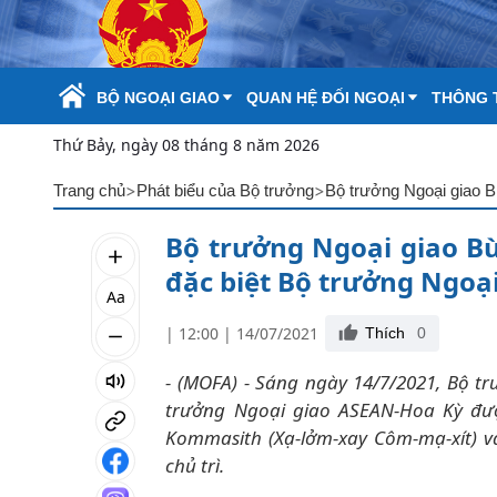
Skip to Main Content
BỘ NGOẠI GIAO
QUAN HỆ ĐỐI NGOẠI
THÔNG T
Thứ Bảy, ngày 08 tháng 8 năm 2026
>
>
Trang chủ
Phát biểu của Bộ trưởng
Bộ trưởng Ngoại giao Bù
đặc biệt Bộ trưởng Ngoạ
Aa
| 12:00 | 14/07/2021
Thích
0
- (MOFA) - Sáng ngày 14/7/2021, Bộ t
trưởng Ngoại giao ASEAN-Hoa Kỳ đượ
Kommasith (Xạ-lởm-xay Côm-mạ-xít) và
chủ trì.