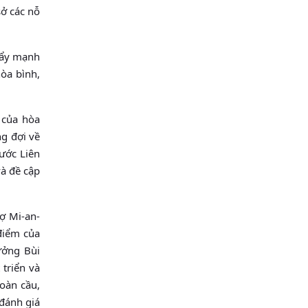
sở các nỗ
 đẩy mạnh
hòa bình,
 của hòa
ng đợi về
 ước Liên
và đề cập
ợ Mi-an-
điểm của
ưởng Bùi
triển và
oàn cầu,
đánh giá