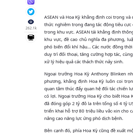
ASEAN và Hoa Kỳ khẳng định coi trọng và c
thức nghiêm trọng đang tác động tiêu cực 
262.1k
trong khu vực. ASEAN tái khẳng định thông
khu vực, đề cao chủ nghĩa đa phương, luậ
phó biến đổi khí hậu… Các nước đồng thời
duy trì đối thoại, tăng cường hợp tác, cù
xử lý hiệu quả các thách thức nảy sinh.
Ngoại trưởng Hoa Kỳ Anthony Blinken nh
phương, khẳng định Hoa Kỳ luôn coi trọ
quan tâm thúc đẩy quan hệ đối tác chiến l
có lợi. Ngoại trưởng Hoa Kỳ cho biết Hoa 
đã đóng góp 2 tỷ đô la trên tổng số 4 tỷ 
triển khai hỗ trợ 80 triệu liều vắc-xin ch
nâng cao năng lực ứng phó dịch bệnh.
Bên cạnh đó, phía Hoa Kỳ cũng đề xuất mộ