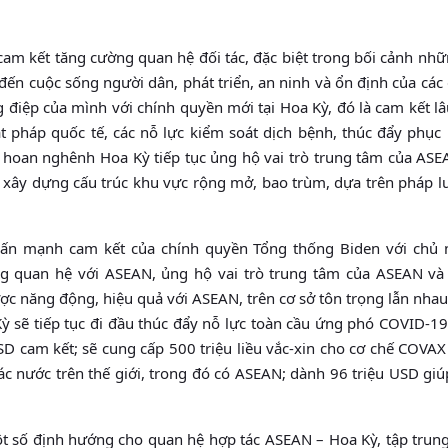
am kết tăng cường quan hệ đối tác, đặc biệt trong bối cảnh nh
đến cuộc sống người dân, phát triển, an ninh và ổn định của các
 điệp của mình với chính quyền mới tại Hoa Kỳ, đó là cam kết lâ
t pháp quốc tế, các nỗ lực kiểm soát dịch bệnh, thúc đẩy phục 
 hoan nghênh Hoa Kỳ tiếp tục ủng hộ vai trò trung tâm của ASE
ng xây dựng cấu trúc khu vực rộng mở, bao trùm, dựa trên pháp l
ấn mạnh cam kết của chính quyền Tổng thống Biden với chủ 
ng quan hệ với ASEAN, ủng hộ vai trò trung tâm của ASEAN và
ược năng động, hiệu quả với ASEAN, trên cơ sở tôn trọng lẫn nha
Kỳ sẽ tiếp tục đi đầu thúc đẩy nỗ lực toàn cầu ứng phó COVID-1
USD cam kết; sẽ cung cấp 500 triệu liều vắc-xin cho cơ chế COVA
o các nước trên thế giới, trong đó có ASEAN; dành 96 triệu USD g
t số định hướng cho quan hệ hợp tác ASEAN – Hoa Kỳ, tập trung