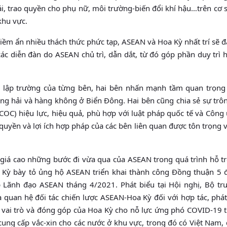
ải, trao quyền cho phụ nữ, môi trường-biến đổi khí hậu…trên cơ 
khu vực.
iềm ẩn nhiều thách thức phức tạp, ASEAN và Hoa Kỳ nhất trí sẽ
 các diễn đàn do ASEAN chủ trì, dẫn dắt, từ đó góp phần duy trì 
ác lập trường của từng bên, hai bên nhấn mạnh tầm quan trọng
hàng hải và hàng không ở Biển Đông. Hai bên cũng chia sẻ sự trô
OC) hiệu lực, hiệu quả, phù hợp với luật pháp quốc tế và Công
uyền và lợi ích hợp pháp của các bên liên quan được tôn trọng 
 giá cao những bước đi vừa qua của ASEAN trong quá trình hỗ tr
a Kỳ bày tỏ ủng hộ ASEAN triển khai thành công Đồng thuận 5 
 Lãnh đạo ASEAN tháng 4/2021. Phát biểu tại Hội nghị, Bộ tr
uan hệ đối tác chiến lược ASEAN-Hoa Kỳ đối với hợp tác, phát 
o vai trò và đóng góp của Hoa Kỳ cho nỗ lực ứng phó COVID-19 t
ung cấp vắc-xin cho các nước ở khu vực, trong đó có Việt Nam, 