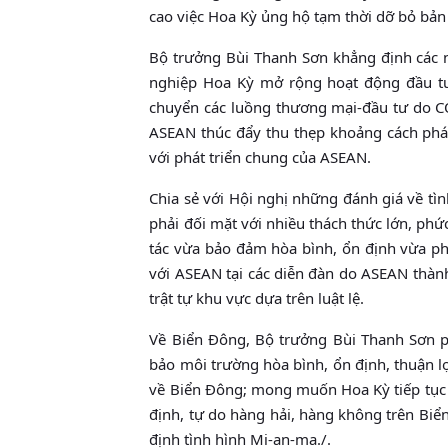
cao việc Hoa Kỳ ủng hộ tạm thời dỡ bỏ bả
Bộ trưởng Bùi Thanh Sơn khẳng định các n
nghiệp Hoa Kỳ mở rộng hoạt động đầu tư,
chuyển các luồng thương mại-đầu tư do 
ASEAN thúc đẩy thu thẹp khoảng cách phát 
với phát triển chung của ASEAN.
Chia sẻ với Hội nghị những đánh giá về t
phải đối mặt với nhiều thách thức lớn, phứ
tác vừa bảo đảm hòa bình, ổn định vừa ph
với ASEAN tại các diễn đàn do ASEAN thành
trật tự khu vực dựa trên luật lệ.
Về Biển Đông, Bộ trưởng Bùi Thanh Sơn ph
bảo môi trường hòa bình, ổn định, thuận l
về Biển Đông; mong muốn Hoa Kỳ tiếp tục đ
định, tự do hàng hải, hàng không trên Biể
định tình hình Mi-an-ma./.