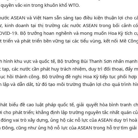
n quyền vắc-xin trong khuôn khổ WTO.
ước ASEAN và Việt Nam sẵn sàng tạo điều kiện thuận lợi cho c
 kinh doanh tại thị trường các nước ASEAN trong bối cảnh có
COVID-19. Bộ trưởng hoan nghênh và mong muốn Hoa Kỳ tích cự
triển và phát triển bền vững tại các tiểu vùng, kết nối Mê Cô
ình hình khu vực và quốc tế, Bộ trưởng Bùi Thanh Sơn nhấn mạnh
c tạp, các nước cần phát huy trách nhiệm, duy trì đối thoại, đẩy
ục hồi thành công. Bộ trưởng đề nghị Hoa Kỳ tiếp tục phối hợp 
 lập và dẫn dắt, từ đó tạo môi trường thuận lợi cho quá trình h
át biểu đề cao luật pháp quốc tế, giải quyết hòa bình tranh c
ợi cho phát triển; khẳng định lập trường nguyên tắc nhất quán 
óng vai trò xây dựng, ủng hộ các nỗ lực của ASEAN duy trì hoà
n Đông, cũng như ủng hộ nỗ lực của ASEAN trong hỗ trợ tìm giả