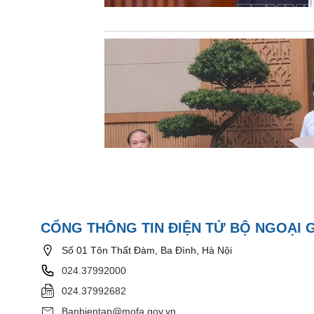
CỔNG THÔNG TIN ĐIỆN TỬ BỘ NGOẠI 
Số 01 Tôn Thất Đàm, Ba Đình, Hà Nội
024.37992000
024.37992682
Banbientap@mofa.gov.vn