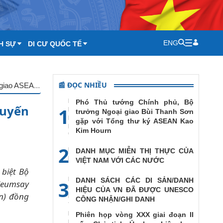
ENG
H SỰ
DI CƯ QUỐC TẾ
📰 ĐỌC NHIỀU
Bộ trưởng Ngoại giao Bùi Thanh Sơn tham dự Hội nghị trực tuyến đặc biệt Bộ trưởng Ngoại giao ASEAN-Hoa Kỳ
Phó Thủ tướng Chính phủ, Bộ
tuyến
1
trưởng Ngoại giao Bùi Thanh Sơn
gặp với Tổng thư ký ASEAN Kao
Kim Hourn
2
DANH MỤC MIỄN THỊ THỰC CỦA
VIỆT NAM VỚI CÁC NƯỚC
 biệt Bộ
DANH SÁCH CÁC DI SẢN/DANH
3
leumsay
HIỆU CỦA VN ĐÃ ĐƯỢC UNESCO
en) đồng
CÔNG NHẬN/GHI DANH
Phiên họp vòng XXX giai đoạn II