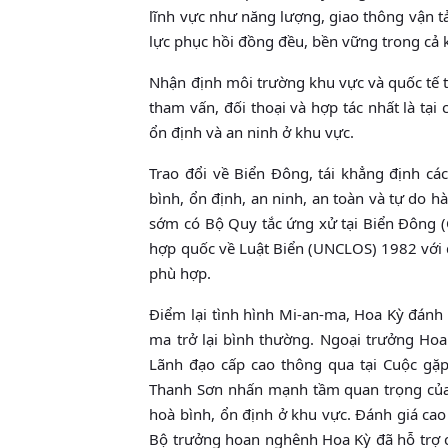
lĩnh vực như năng lượng, giao thông vận t
lực phục hồi đồng đều, bền vững trong cả 
Nhận định môi trường khu vực và quốc tế t
tham vấn, đối thoại và hợp tác nhất là tại
ổn định và an ninh ở khu vực.
Trao đổi về Biển Đông, tái khẳng định c
bình, ổn định, an ninh, an toàn và tự do 
sớm có Bộ Quy tắc ứng xử tại Biển Đông (C
hợp quốc về Luật Biển (UNCLOS) 1982 với q
phù hợp.
Điểm lại tình hình Mi-an-ma, Hoa Kỳ đánh
ma trở lại bình thường. Ngoại trưởng Ho
Lãnh đạo cấp cao thông qua tại Cuộc gặp
Thanh Sơn nhấn mạnh tầm quan trọng của q
hoà bình, ổn định ở khu vực. Đánh giá ca
Bộ trưởng hoan nghênh Hoa Kỳ đã hỗ trợ c