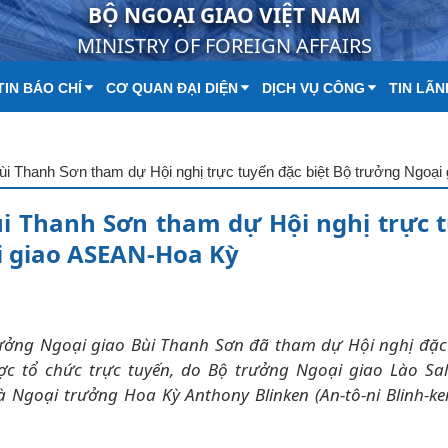
BỘ NGOẠI GIAO VIỆT NAM
MINISTRY OF FOREIGN AFFAIRS
IN BÁO CHÍ
CƠ QUAN ĐẠI DIỆN
DỊCH VỤ CÔNG
TIN LÃN
i Thanh Sơn tham dự Hội nghị trực 
i giao ASEAN-Hoa Kỳ
rưởng Ngoại giao Bùi Thanh Sơn đã tham dự Hội nghị đặc
c tổ chức trực tuyến, do Bộ trưởng Ngoại giao Lào Sa
 Ngoại trưởng Hoa Kỳ Anthony Blinken (An-tô-ni Blinh-k